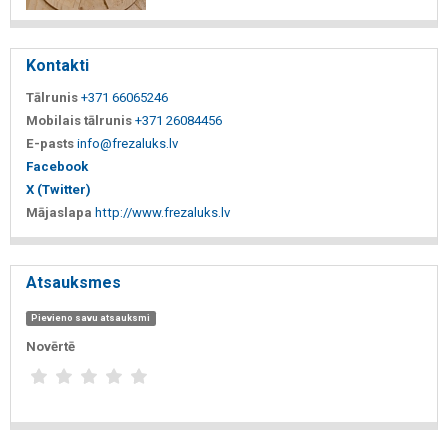
Kontakti
Tālrunis
+371 66065246
Mobilais tālrunis
+371 26084456
E-pasts
info@frezaluks.lv
Facebook
X (Twitter)
Mājaslapa
http://www.frezaluks.lv
Atsauksmes
Pievieno savu atsauksmi
Novērtē