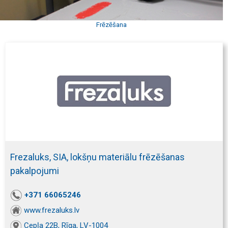
Frēzēšana
Frezaluks, SIA, lokšņu materiālu frēzēšanas
pakalpojumi
+371 66065246
www.frezaluks.lv
Cepļa 22B, Rīga, LV-1004