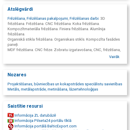
Atslēgvārdi
Frēzēšana
,
Frēzēšanas pakalpojumi
,
Frēzēšanas darbi
.
3D
frēzēšana. Frēzēšana. CNC frēzēšana. Koka frēzēšana.
Kompozītmateriāla frēzēšana. Finiera frēzēšana. Alumīnija
frēzēšana.
Organiskā stikla frēzēšana. Organiskais stikls. Kompozīta fasādes
paneļi.
MDF frēzēšana. CNC frēze. Zobratu izgatavošana, CNC, frēzēšana,
CNC frēzēšana, CNC frēzēšana Latvijā, Lielgabarīta detaļu
Vairāk
frēzēšana,
lielizmēra detaļu frēzēšana, liela izmēra detaļu frēzēšana.
Saplākšņa frēzēšana, orgstikla frēzēšana, polikarbonāta frēzēšana,
Nozares
tehniskās plastmasas frēzēšana.
Projektēšanas, būvniecības un kokapstrādes speciālistu savienības
Metāls, metālapstrāde, metināšana, lāzertehnoloģijas
Saistītie resursi
Informācija ZL datubāzē
Informācija Pilseta24 portālu tīklā
Informācija portālā BalticExport.com