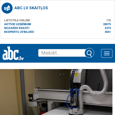
ABC.LV SKAITĻOS
LIETOTĀJI ONLINE
176
AKTĪVIE UZŅĒMUMI
28075
NOZARES RAKSTI
2373
EKSPERTU ATBILDES
3041
Toggle
naviga