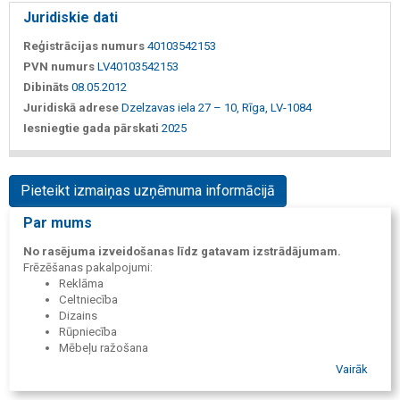
Juridiskie dati
Reģistrācijas numurs
40103542153
PVN numurs
LV40103542153
Dibināts
08.05.2012
Juridiskā adrese
Dzelzavas iela 27 – 10, Rīga, LV-1084
Iesniegtie gada pārskati
2025
Pieteikt izmaiņas uzņēmuma informācijā
Par mums
No rasējuma izveidošanas līdz gatavam izstrādājumam.
Frēzēšanas pakalpojumi:
Reklāma
Celtniecība
Dizains
Rūpniecība
Mēbeļu ražošana
Vairāk
Šajās un daudzās citās jomās – lokšņu materiālu, tādu kā
organiskais stikls, alumīnijs, kompozīts, saplāksnis, MDF, KSP,