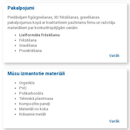
skaidu plāksne u.c., griešana un frēzēšana uz CNC aprīkojuma ar
darba virsmu 2050 х 3050 (6000)mm.
Pakalpojumi
Piedāvājam figūrgriešanas, 3D frēzēšanas, gravēšanas
pakalpojumus kopā ar kvalitatīviem pazīstamu firmu un ražotāju
materiāliem par konkurētspējīgām cenām.
Lielformāta frēzēšanu
Frēzēšana
Gravēšana
Projektēšana
Vairāk
Mūsu izmantotie materiāli
Orgstikls
PVC
Polikarbonāts
Tehniskā plastmasa
Kompozītie paneļi
Materiāli no koka
Krāsainie metāli
Vairāk