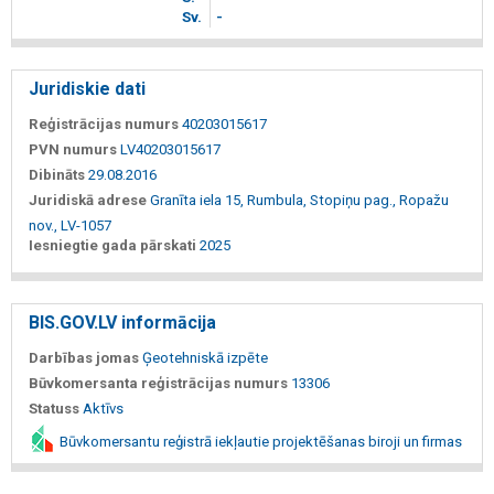
Sv.
-
Juridiskie dati
Reģistrācijas numurs
40203015617
PVN numurs
LV40203015617
Dibināts
29.08.2016
Juridiskā adrese
Granīta iela 15, Rumbula, Stopiņu pag., Ropažu
nov., LV-1057
Iesniegtie gada pārskati
2025
BIS.GOV.LV informācija
Darbības jomas
Ģeotehniskā izpēte
Būvkomersanta reģistrācijas numurs
13306
Statuss
Aktīvs
Būvkomersantu reģistrā iekļautie projektēšanas biroji un firmas