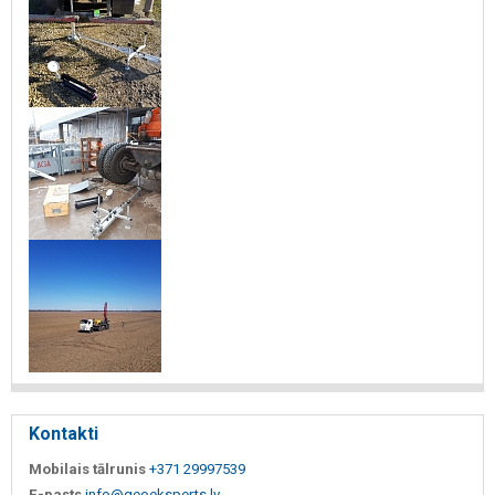
Kontakti
Mobilais tālrunis
+371 29997539
E-pasts
info@geoeksperts.lv