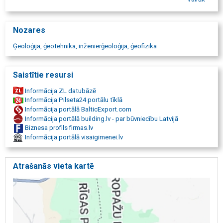
Krītošā svara deflektometrs. Ģeoloģiskās izpētes un ģeotehniskās
izpētes pakalpojumi. Urbšanas darbi. Statiskā zondēšana,
dinamiskā zondēšana, laboratorijas pētījumi, esošo ēku pamatu
Nozares
apsaimniekošana, atskaites sagatavošana atbilstoši normatīviem.
Ģeotehniskā uzraudzība objektos, Ģeotehniskā izpēte, ģeoloģiskā
Ģeoloģija, ģeotehnika, inženierģeoloģija, ģeofizika
izpēte, inženierģeoloģiskā izpēte, grunts izpēte, ģeoloģija
būvniecībai, ģeotehniskā izpēte pamatu projektēšanai, grunts
nestspējas pārbaude, ģeotehniskā uzraudzība, būvniecības
Saistītie resursi
kvalitātes kontrole, pāļu pārbaude (Sonic Integrity Testing),
statiskās plātnes testi (PLT), ģeoekoloģiskā izpēte, grunts un
Informācija ZL datubāzē
gruntsūdens piesārņojuma izpēte.
Informācija Pilseta24 portālu tīklā
Informācija portālā BalticExport.com
Informācija portālā building.lv - par būvniecību Latvijā
Biznesa profils firmas.lv
Informācija portālā visaigimenei.lv
Atrašanās vieta kartē