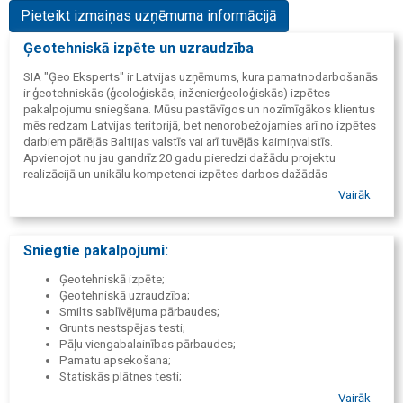
Pieteikt izmaiņas uzņēmuma informācijā
Ģeotehniskā izpēte un uzraudzība
SIA "Ģeo Eksperts" ir Latvijas uzņēmums, kura pamatnodarbošanās
ir ģeotehniskās (ģeoloģiskās, inženierģeoloģiskās) izpētes
pakalpojumu sniegšana. Mūsu pastāvīgos un nozīmīgākos klientus
mēs redzam Latvijas teritorijā, bet nenorobežojamies arī no izpētes
darbiem pārējās Baltijas valstīs vai arī tuvējās kaimiņvalstīs.
Apvienojot nu jau gandrīz 20 gadu pieredzi dažādu projektu
realizācijā un unikālu kompetenci izpētes darbos dažādās
akvatorijās, mēs sniedzam datus, kuriem var uzticēties. Mēs
Vairāk
piedāvājam precizitāti, kvalitāti un risinājumus ar augstu ticamības
pakāpi un pārliecību, ka pētījumi nebūs jāpārstrādā.
Sniegtie pakalpojumi:
Ģeotehniskā izpēte;
Ģeotehniskā uzraudzība;
Smilts sablīvējuma pārbaudes;
Grunts nestspējas testi;
Pāļu viengabalainības pārbaudes;
Pamatu apsekošana;
Statiskās plātnes testi;
Monitoringa urbumu izveide;
Vairāk