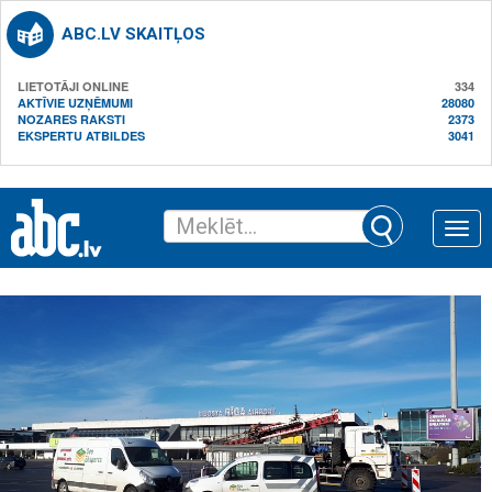
ABC.LV SKAITĻOS
LIETOTĀJI ONLINE
334
AKTĪVIE UZŅĒMUMI
28080
NOZARES RAKSTI
2373
EKSPERTU ATBILDES
3041
Toggle
naviga