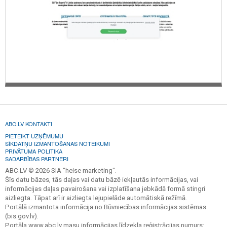
ABC.LV KONTAKTI
PIETEIKT UZŅĒMUMU
SĪKDATŅU IZMANTOŠANAS NOTEIKUMI
PRIVĀTUMA POLITIKA
SADARBĪBAS PARTNERI
ABC.LV © 2026 SIA "heise marketing".
Šīs datu bāzes, tās daļas vai datu bāzē iekļautās informācijas, vai
informācijas daļas pavairošana vai izplatīšana jebkādā formā stingri
aizliegta. Tāpat arī ir aizliegta lejupielāde automātiskā režīmā.
Portālā izmantota informācija no Būvniecības informācijas sistēmas
(bis.gov.lv).
Portāla www.abc.lv masu informācijas līdzekļa reģistrācijas numurs: