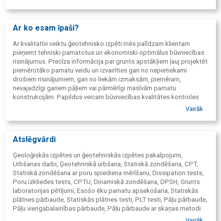
Ar ko esam īpaši?
Ar kvalitatīvi veiktu ģeotehnisko izpēti mēs palīdzam klientam
pieņemt tehniski pamatotus un ekonomiski optimālus būvniecības
risinājumus. Precīza informācija par grunts apstākļiem ļauj projektēt
piemērotāko pamatu veidu un izvairīties gan no nepietiekami
drošiem risinājumiem, gan no liekām izmaksām, piemēram,
nevajadzīgi gariem pāļiem vai pārmērīgi masīvām pamatu
konstrukcijām. Papildus veicam būvniecības kvalitātes kontroles
testus, ar kuriem pārbaudām izbūvēto konstrukciju un grunts slāņu
Vairāk
atbilstību projekta prasībām. Tas palīdz savlaicīgi konstatēt
iespējamos defektus, samazināt riskus un nodrošināt būves drošu
un ilgtspējīgu ekspluatāciju nākotnē.
Atslēgvārdi
Ģeoloģiskās izpētes un ģeotehniskās izpētes pakalpojumi,
Urbšanas darbi, Ģeotehniskā urbšana, Statiskā zondēšana, CPT,
Statiskā zondēšana ar poru spiediena mērīšanu, Dissipation tests,
Poru izkliedes tests, CPTU, Dinamiskā zondēšana, DPSH, Grunts
laboratorijas pētījumi, Esošo ēku pamatu apsekošana, Statiskās
plātnes pārbaude, Statiskās plātnes testi, PLT testi, Pāļu pārbaude,
Pāļu viengabalainības pārbaude, Pāļu pārbaude ar skaņas metodi.
Smilts sablīvējuma pārbaudes. Šķembu sablīvējuma pārbaudes.
Vairāk