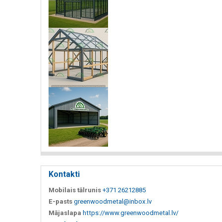
Kontakti
Mobilais tālrunis
+371 26212885
E-pasts
greenwoodmetal@inbox.lv
Mājaslapa
https://www.greenwoodmetal.lv/