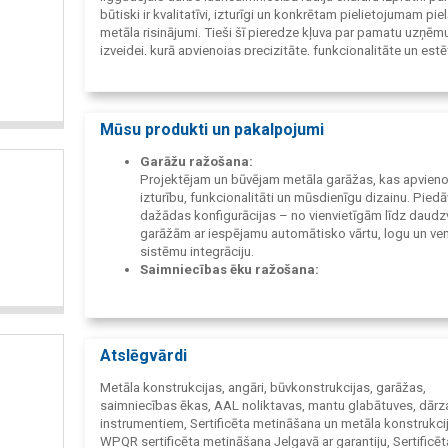
būtiski ir kvalitatīvi, izturīgi un konkrētam pielietojumam pie
metāla risinājumi. Tieši šī pieredze kļuva par pamatu uzņē
izveidei, kurā apvienojas precizitāte, funkcionalitāte un estē
Esam sertificēts metāla būvkonstrukciju un to detaļu ražotā
1090), un visi mūsu produkti atbilst CE marķējuma prasībām.
mums nodrošināt augstu kvalitāti gan privātiem, gan indust
Mūsu produkti un pakalpojumi
projektiem.
Mūsu pamatdarbība ir gatavo metāla būvkonstrukciju un to
Garāžu ražošana:
elementu projektēšana un ražošana, kā arī metināšanas un
Projektējam un būvējam metāla garāžas, kas apvien
būvniecības pakalpojumi. Piedāvājam pilna vai daļēja cikla
izturību, funkcionalitāti un mūsdienīgu dizainu. Pied
risinājumus - no idejas un projektēšanas līdz gatavai konstru
dažādas konfigurācijas – no vienvietīgām līdz daudz
objektā.
garāžām ar iespējamu automātisko vārtu, logu un vent
sistēmu integrāciju.
Strādājam gan ar uzņēmumiem, gan privātpersonām, pielāg
Saimniecības ēku ražošana:
katru projektu klienta vajadzībām, teritorijai un klimatiskaji
Veidojam praktiskus un izturīgus risinājumus
apstākļiem. Atrodamies lauku reģionā, kas ļauj mums elastī
lauksaimniecības un industriālām vajadzībām – angār
efektīvi nodrošināt plašu pakalpojumu klāstu lauku apvidū.
noliktavas, tehnikas novietnes u.c. Konstrukcijas tiek
Mūsu mērķis ir radīt konstrukcijas, kas kalpo ilgi, izskatās l
pielāgotas konkrētajam pielietojumam, klimatiskaji
strādā uzticami ikdienā.
Atslēgvārdi
apstākļiem un klienta teritorijai.
Angāru projektēšana un ražošana:
Metāla konstrukcijas, angāri, būvkonstrukcijas, garāžas,
Piedāvājam metāla angārus dažādiem mērķiem – teh
saimniecības ēkas, AAL noliktavas, mantu glabātuves, dārza
preču vai materiālu uzglabāšanai, kā arī ražošanai.
instrumentiem, Sertificēta metināšana un metāla konstrukci
Pielāgojam risinājumu katram projektam individuāli.
WPQR sertificēta metināšana Jelgavā ar garantiju, Sertificēt