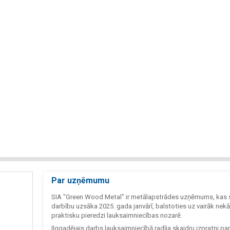
Par uzņēmumu
SIA "Green Wood Metal" ir metālapstrādes uzņēmums, kas 
darbību uzsāka 2025. gada janvārī, balstoties uz vairāk nek
praktisku pieredzi lauksaimniecības nozarē.
Ilggadējais darbs lauksaimniecībā radīja skaidru izpratni par 