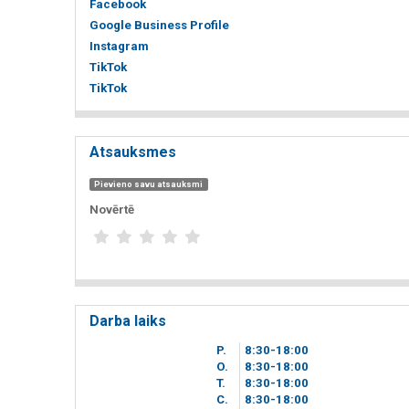
Facebook
Google Business Profile
Instagram
TikTok
TikTok
Atsauksmes
Pievieno savu atsauksmi
Novērtē
Darba laiks
P.
8
30
-18
00
O.
8
30
-18
00
T.
8
30
-18
00
C.
8
30
-18
00