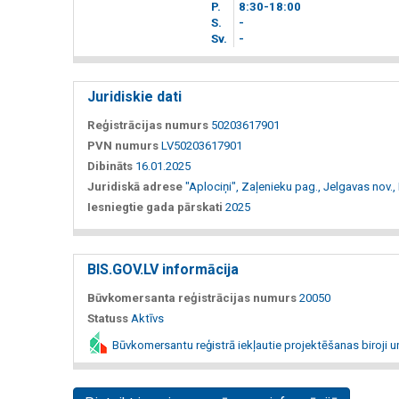
P.
8
30
-18
00
S.
-
Sv.
-
Juridiskie dati
Reģistrācijas numurs
50203617901
PVN numurs
LV50203617901
Dibināts
16.01.2025
Juridiskā adrese
"Aplociņi", Zaļenieku pag., Jelgavas nov.,
Iesniegtie gada pārskati
2025
BIS.GOV.LV informācija
Būvkomersanta reģistrācijas numurs
20050
Statuss
Aktīvs
Būvkomersantu reģistrā iekļautie projektēšanas biroji u