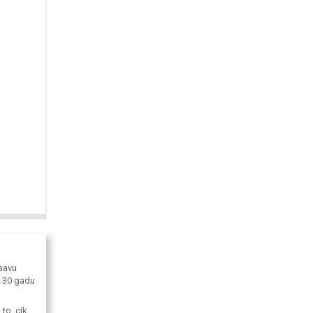
savu
ā 30 gadu
to, cik