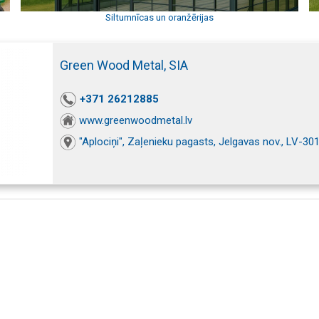
Siltumnīcas un oranžērijas
Green Wood Metal, SIA
+371 26212885
www.greenwoodmetal.lv
"Aplociņi", Zaļenieku pagasts, Jelgavas nov., LV-30