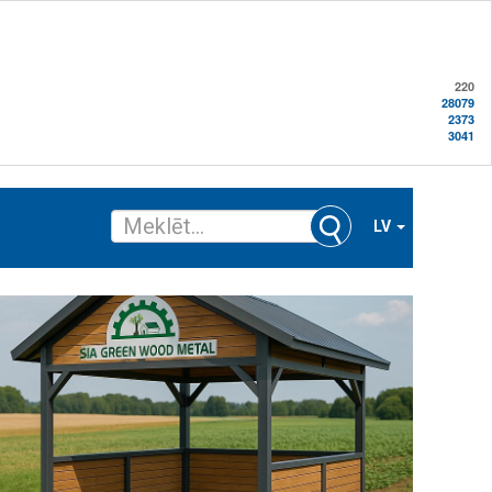
220
28079
2373
3041
LV