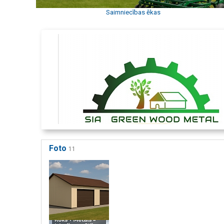
Saimniecības ēkas
Foto
11