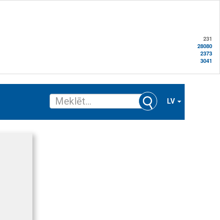
231
28080
2373
3041
LV