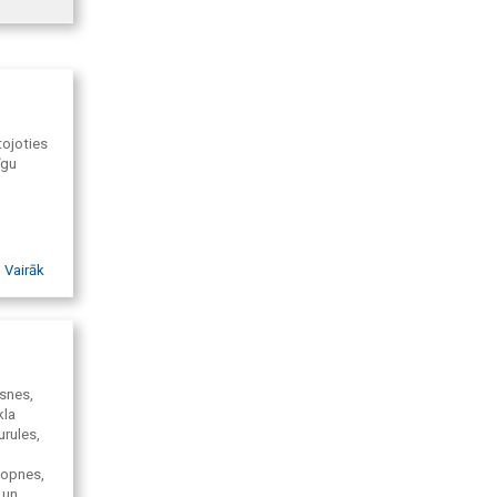
tojoties
īgu
Vairāk
ksnes,
kla
urules,
kopnes,
 un