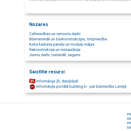
interjeram, kvarca plāksnes fasādēm, kvarca plāksnes apda
CLAY māla apmetums, ARCWOOD, līmētas koksnes sijas, lī
koksnes izstrādājumi, stikla šķiedras kompozītarmatūra,
celtniecības bloki, siltumizolācijas STEICO produkti sienām,
Nozares
kokšķiedras panelis fasādēm, STEICO PROTECT.
Celtniecības un remonta darbi
Būvmateriāli un būvkonstrukcijas, tirdzniecība
Koka karkasa paneļu un moduļu mājas
Rekonstrukcija un restaurācija
Jumtu darbi, materiāli, segumi
Saistītie resursi
Informācija ZL datubāzē
Informācija portālā building.lv - par būvniecību Latvijā
PI
SĪ
PR
SA