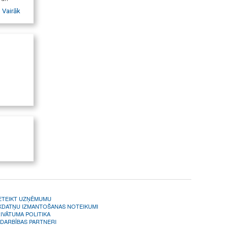
rei, MR
Vairāk
mētas
ETEIKT UZŅĒMUMU
KDATŅU IZMANTOŠANAS NOTEIKUMI
IVĀTUMA POLITIKA
DARBĪBAS PARTNERI