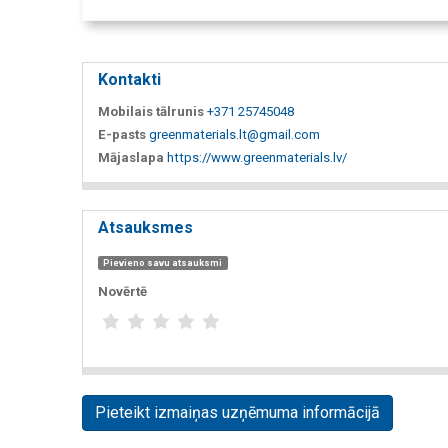
Kontakti
Mobilais tālrunis
+371 25745048
E-pasts
greenmaterials.lt@gmail.com
Mājaslapa
https://www.greenmaterials.lv/
Atsauksmes
Pievieno savu atsauksmi
Novērtē
Pieteikt izmaiņas uzņēmuma informācijā