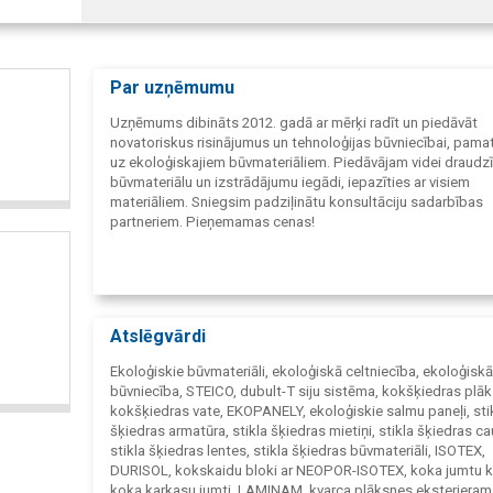
Par uzņēmumu
Uzņēmums dibināts 2012. gadā ar mērķi radīt un piedāvāt
novatoriskus risinājumus un tehnoloģijas būvniecībai, pama
uz ekoloģiskajiem būvmateriāliem. Piedāvājam videi draudz
būvmateriālu un izstrādājumu iegādi, iepazīties ar visiem
materiāliem. Sniegsim padziļinātu konsultāciju sadarbības
partneriem. Pieņemamas cenas!
Atslēgvārdi
Ekoloģiskie būvmateriāli, ekoloģiskā celtniecība, ekoloģiskā
būvniecība, STEICO, dubult-T siju sistēma, kokšķiedras plā
kokšķiedras vate, EKOPANELY, ekoloģiskie salmu paneļi, sti
šķiedras armatūra, stikla šķiedras mietiņi, stikla šķiedras ca
stikla šķiedras lentes, stikla šķiedras būvmateriāli, ISOTEX,
DURISOL, kokskaidu bloki ar NEOPOR-ISOTEX, koka jumtu 
koka karkasu jumti, LAMINAM, kvarca plāksnes eksterjeram