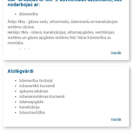
nodarbojas ar:
Būvniecība
Ārējo tīklu - gāzes vadu, siltumtrašu, ūdensvadu un kanalizācijas
sistēmu izbūve;
Iekšējo tīklu - ūdens, kanalizācijas, siltumapgādes, ventilācijas
sistēmu un gāzes apgādes sistēmu līdz 16bar būvniecība un
montāža.
Ražošana
Vairāk
Apkures katlu, siltā gaisa krāsniņu un saunas krāsniņu ražošana;
Akumulācijas tvertņu un ūdenssildāmo boileru ražošana;
Skursteņu, skursteņu čaulu un gaisa vadu ražošana;
Atslēgvārdi
Metāla lokšņu, skārda un cauruļvadu sagatavju ražošana.
būvniecība Grobiņā
Tirdzniecība
inženiertīkli Kurzemē
Veikals "Santehnikas centrs" - santehnisko materiālu un pašražotās
apkures iekārtas
produkcijas mazumtirdzniecība;
inženiersistēmas Kurzemē
Noliktava SIA "Grobiņas SPMK" - santehnisko materiālu un
ūdensapgāde
pašražotās produkcijas vairumtirdzniecība.
kanalizācija
Pakalpojumi
būvuzraudzība
mājokļa apkure
Vairāk
Specializētā autotransporta, būvtehnikas un iekārtu īre;
santehnika Grobiņā
Tāmēšanas pakalpojumi un sadarbība ar projektēšanas birojiem;
apkures katli mājai
Būvuzraudzības pakalpojumi.