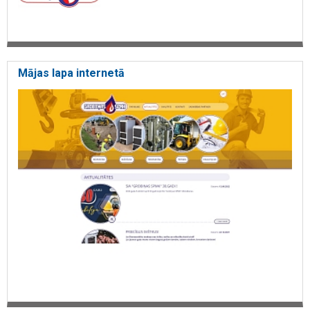
apkure
ventilācijas darbi
Celtniecība
Smagās tehnikas noma
Gāzes vadu sistēmu izbūve
Siltumapgādes un ventilācijas sistēmas
Mājas lapa internetā
Gāzes apgādes sistēmas
Būvniecība
Montāža
Metināšana
Projektēšanas biroji
Būvuzraudzības pakalpojumi
Specializēts transports
Tehnikas aprīkojuma pakalpojumi
Tranšeju atbalsta sienas
Gruntsūdens pazemināšanas iekārtas
Hidrodinamiskā mašīna
Hidrodinamiskā transporta noma
Tranšeju frēze
Hidrauliskais āmurs
Autopacēlājs
Hidrauliskā āmura noma
Tranšeju frēzes noma
Vakuumekskavators
Ekskavatori