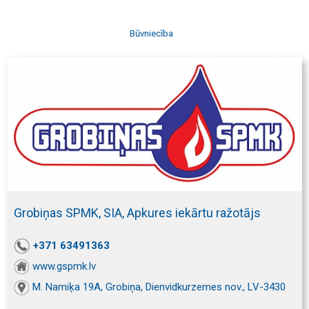
Būvniecība
Grobiņas SPMK, SIA, Apkures iekārtu ražotājs
+371 63491363
www.gspmk.lv
M. Namiķa 19A, Grobiņa, Dienvidkurzemes nov., LV-3430