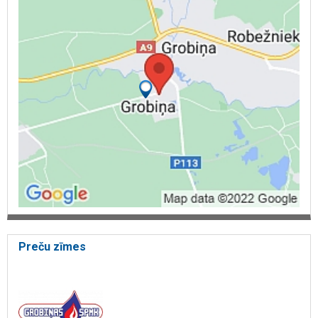
akumulācijas tvertnes
skursteņi
gaisa vadi
apkures tehnikas
santehnikas ventilācijas iekārtas
Autotransports
Zemes rakšanas tehnikas pakalpojumi
Energoefektivitāte
Inženierkomunikācija
Inženiertehnisko komunikāciju apkope
Sistēmu ekspluatācija
Ēku apsaimniekošana
Siltumapgāde
Katlu mājas
Siltummezglu apkope
Spiedienpaaugstinošās ierīces
Bioloģiskā attīrīšana
Tauku un eļļas atdalītāji
Katlu tīrīšana
Preču zīmes
tvertņu tīrīšana
Inženiertehnisko sistēmu ārējie tīkli
iekšēji cauruļvadu darbi
ūdensvadi
gāzes vadi
siltumtrases