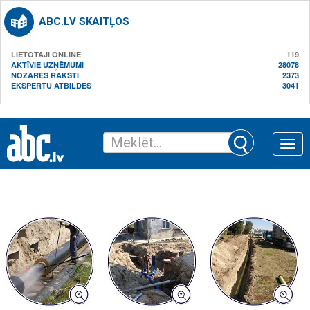
ABC.LV SKAITĻOS
LIETOTĀJI ONLINE
119
AKTĪVIE UZŅĒMUMI
28078
NOZARES RAKSTI
2373
EKSPERTU ATBILDES
3041
Toggle
naviga