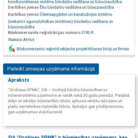
kondicionēšanas sistēmu būvdarbu vadīšana un būvuzraudzība
Darbības jomas
Ēku būvdarbu vadīšana un būvuzraudzība
Darbības jomas
Ūdensapgādes un kanalizācijas sistēmu
(ieskaitot ugunsdzēsības sistēmas) būvdarbu vadīšana un
būvuzraudzība
Būvkomersanta reģistrācijas numurs
3192-R
Statuss
Aktīvs
Būvkomersantu reģistrā iekļautie projektēšanas biroji un firmas
Pieteikt izmaiņas uzņēmuma informācijā
Apraksts
"Grobiņas SPMK", SIA – Grobiņā bāzēts būvniecības un
inženiersistēmu uzņēmums ar vairāk nekā 30 gadu pieredzi. Piedāvā
ārējo un iekšējo inženiertīklu izbūvi, apkures iekārtu ražošanu un
plašu santehnikas materiālu klāstu. Apkalpo gan privātpersonas,
gan uzņēmumus visā Kurzemē.
SIA "Grobiņas SPMK" ir būvniecības uzņēmums, kas