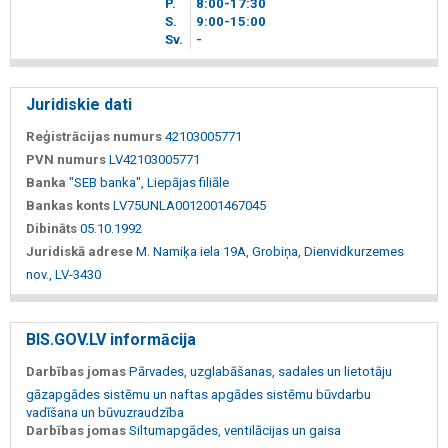
P.
8
00
-17
30
S.
9
00
-15
00
Sv.
-
Juridiskie dati
Reģistrācijas numurs
42103005771
PVN numurs
LV42103005771
Banka
"SEB banka", Liepājas filiāle
Bankas konts
LV75UNLA0012001467045
Dibināts
05.10.1992
Juridiskā adrese
M. Namiķa iela 19A, Grobiņa, Dienvidkurzemes
nov., LV-3430
BIS.GOV.LV informācija
Darbības jomas
Pārvades, uzglabāšanas, sadales un lietotāju
gāzapgādes sistēmu un naftas apgādes sistēmu būvdarbu
vadīšana un būvuzraudzība
Darbības jomas
Siltumapgādes, ventilācijas un gaisa