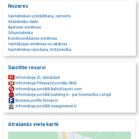
būvniecības uzņēmums Kurzeme
Nozares
tīklu izbūve
tehnikas noma
Santehnikas uzstādīšana, remonts
siltumtīkli
Skārdnieku darbi
metāla konstrukcijas
Apkures sistēmas
ventilācija Kurzemē
Siltumtehnika
inženierkomunikāciju izbūve
Kondicionēšanas sistēmas
apkures sistēmas
Ventilācijas sistēmas un iekārtas
būvprojekti
Santehnikas ražošana, tirdzniecība
apkures katlu ražošana
santehnikas tirdzniecība Grobiņā
boileri un krāsniņas
Saistītie resursi
santehniskie darbi Grobiņā
būvtehnikas noma Kurzemē
Informācija ZL datubāzē
metāla izstrādājumu ražošana
Informācija Pilseta24 portālu tīklā
Grobiņas būvnieki
Informācija portālā BalticExport.com
siltumapgādes risinājumi
Informācija portālā building.lv - par būvniecību Latvijā
ventilācija
Biznesa profils firmas.lv
ārējie tīkli
Informācija portālā visaigimenei.lv
iekšējie tīkli
ražošana
apkures katli
Atrašanās vieta kartē
saunas krāsnis
siltas gaisa krāsnis
boileri