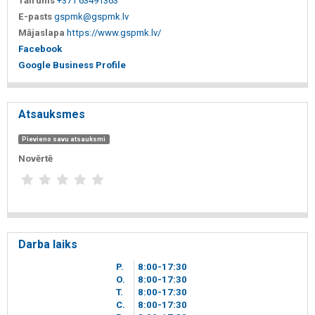
Tālrunis
+371 63491363
E-pasts
gspmk@gspmk.lv
Mājaslapa
https://www.gspmk.lv/
Facebook
Google Business Profile
Atsauksmes
Pievieno savu atsauksmi
Novērtē
Darba laiks
P.
8
00
-17
30
O.
8
00
-17
30
T.
8
00
-17
30
C.
8
00
-17
30