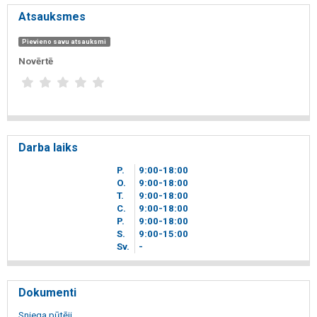
Atsauksmes
Pievieno savu atsauksmi
Novērtē
Darba laiks
P.
9
00
-18
00
O.
9
00
-18
00
T.
9
00
-18
00
C.
9
00
-18
00
P.
9
00
-18
00
S.
9
00
-15
00
Sv.
-
Dokumenti
Sniega pūtēji