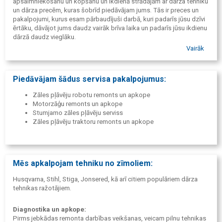
apsaimniekošanu un kopšanu un ikdienā strādājām ar dārza tehniku
un dārza precēm, kuras šobrīd piedāvājam jums. Tās ir preces un
pakalpojumi, kurus esam pārbaudījuši darbā, kuri padarīs jūsu dzīvi
ērtāku, dāvājot jums daudz vairāk brīva laika un padarīs jūsu ikdienu
dārzā daudz vieglāku.
Esam pasaules vadošo dārza tehnikas ražotāju Stiga, STIHL un
Vairāk
Husqvarna oficiālie dīleri un piedāvājam autorizētu dārza un meža
tehnikas servisu.
Piedāvājam iegādāties kvalitatīvas preces dārzam - rokas
Piedāvājam šādus servisa pakalpojumus:
instrumenti, laistīšanas piederumi, augsne, kūdra, organiskie un
ķīmiskie minerālmēsli, augu aizsardzības līdzekļi, zāliena sēkla un
Zāles pļāvēju robotu remonts un apkope
citas preces dārzam.
Motorzāģu remonts un apkope
Mūsu mērķis ir piedāvāt jums kvalitatīvu un pārbaudītu produktu,
Stumjamo zāles pļāvēju serviss
sniegt profesionālas konsultācijas un servisu.
Zāles pļāvēju traktoru remonts un apkope
Tikai sakoptā vidē var attīrīt prātu un iegūt harmoniju. Vēlam Jums
pieredzē gūt dabas dziedinošo enerģiju!
Mēs apkalpojam tehniku no zīmoliem:
Husqvarna, Stihl, Stiga, Jonsered, kā arī citiem populāriem dārza
tehnikas ražotājiem.
Diagnostika un apkope:
Pirms jebkādas remonta darbības veikšanas, veicam pilnu tehnikas