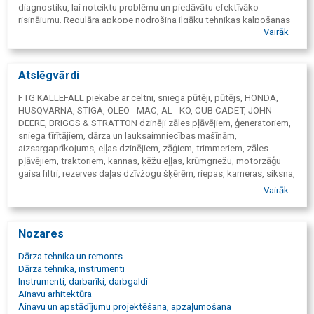
diagnostiku, lai noteiktu problēmu un piedāvātu efektīvāko
risinājumu. Regulāra apkope nodrošina ilgāku tehnikas kalpošanas
Vairāk
laiku un efektīvāku darbību sezonas laikā.
Atslēgvārdi
FTG KALLEFALL piekabe ar celtni, sniega pūtēji, pūtējs, HONDA,
HUSQVARNA, STIGA, OLEO - MAC, AL - KO, CUB CADET, JOHN
DEERE, BRIGGS & STRATTON dzinēji zāles pļāvējiem, ģeneratoriem,
sniega tīrītājiem, dārza un lauksaimniecības mašīnām,
aizsargaprīkojums, eļļas dzinējiem, zāģiem, trimmeriem, zāles
pļāvējiem, traktoriem, kannas, ķēžu eļļas, krūmgriežu, motorzāģu
gaisa filtri, rezerves daļas dzīvžogu šķērēm, riepas, kameras, siksna,
smērvielas, starteri, traktoru un raideru rezerves daļas, zemes urbja,
Vairāk
trimmera, kultivatoru, zāģēšanas piederumi, raideri nulles
pagrieziena pļāvēji, robotizētie, mehāniskie zāles pļāvēji, piederumi,
akumulatora, benzīna, stumjamie zāles pļāvēji, traktori, roboti
Nozares
zāliena un teritorijas kopšanai, MARTINA, GTM aeratori, trimmeri,
krūmgrieži akumulatora, elektriskie, kombi un multi sistēmas,
Dārza tehnika un remonts
dzīvžogu šķēres, motorzāģi, arboristu zāģis, zāģēšanas piederumi
Dārza tehnika, instrumenti
un aksesuāri, augstgrieži, frēzes, ģeneratori, ģenerators, malkas
Instrumenti, darbarīki, darbgaldi
skaldītājs, savācēji, spēka zāģi, ūdens sūkņi, veltnis, vibroblietes,
Ainavu arhitektūra
zaru zāģis, zemes urbji, zobenzāģis, zaru smalcinātāji, tīrīšanas,
Ainavu un apstādījumu projektēšana, apzaļumošana
slaucīšanas, augstspiediena mazgāšanas iekārtas, putekļu sūcēji,