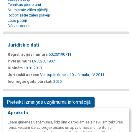
Tehnikas piederumi
Stumjamie zāles pļāvēji
Robotizētie zāles pļāvēji
Lapu pūtēji
Dārza preces
Juridiskie dati
Reģistrācijas numurs
50203190711
PVN numurs
LV50203190711
Dibināts
18.01.2019
Juridiskā adrese
Ventspils šoseja 10, Jūrmala, LV-2011
Iesniegtie gada pārskati
2025
Pieteikt izmaiņas uzņēmuma informācijā
Apraksts
Esam ģimenes uzņēmums, līdz šim darbojāmies ainavu arhitektūras
jomā, veicām dārzu projektēšanu un apzaļumošanu, teritoriju