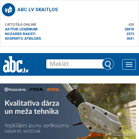
ABC.LV SKAITĻOS
LIETOTĀJI ONLINE
435
AKTĪVIE UZŅĒMUMI
28078
NOZARES RAKSTI
2373
EKSPERTU ATBILDES
3041
Toggle
naviga