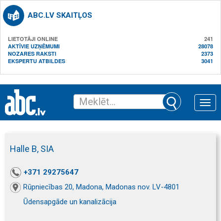
ABC.LV SKAITĻOS
LIETOTĀJI ONLINE
241
AKTĪVIE UZŅĒMUMI
28078
NOZARES RAKSTI
2373
EKSPERTU ATBILDES
3041
Toggle
naviga
Halle B, SIA
+371 29275647
Rūpniecības 20, Madona, Madonas nov. LV-4801
Ūdensapgāde un kanalizācija