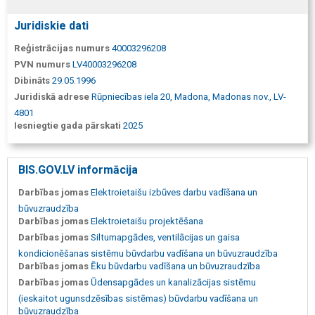
Juridiskie dati
Reģistrācijas numurs
40003296208
PVN numurs
LV40003296208
Dibināts
29.05.1996
Juridiskā adrese
Rūpniecības iela 20, Madona, Madonas nov., LV-
4801
Iesniegtie gada pārskati
2025
BIS.GOV.LV informācija
Darbības jomas
Elektroietaišu izbūves darbu vadīšana un
būvuzraudzība
Darbības jomas
Elektroietaišu projektēšana
Darbības jomas
Siltumapgādes, ventilācijas un gaisa
kondicionēšanas sistēmu būvdarbu vadīšana un būvuzraudzība
Darbības jomas
Ēku būvdarbu vadīšana un būvuzraudzība
Darbības jomas
Ūdensapgādes un kanalizācijas sistēmu
(ieskaitot ugunsdzēsības sistēmas) būvdarbu vadīšana un
būvuzraudzība