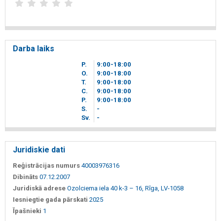
Darba laiks
P.
9
00
-18
00
O.
9
00
-18
00
T.
9
00
-18
00
C.
9
00
-18
00
P.
9
00
-18
00
S.
-
Sv.
-
Juridiskie dati
Reģistrācijas numurs
40003976316
Dibināts
07.12.2007
Juridiskā adrese
Ozolciema iela 40 k-3 – 16, Rīga, LV-1058
Iesniegtie gada pārskati
2025
Īpašnieki
1