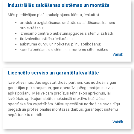
Industriālās saldēšanas sistēmas un montāža
Mēs piedāvājam plašu pakalpojumu klāstu, ieskaitot:
produktu uzglabāšanas un ātrās sasaldēšanas kameru
projektēšanu;
iznesamo centrālo aukstumapgādes sistēmu izstrādi;
tirdzniecības vitrīnu ierīkošanu;
aukstuma durvju un noliktavu pilnu aprīkošanu;
kondicionēšanas sistēmu un modernu siltumsūkņu
Vairāk
uzstādīšanu.
Licencēts serviss un garantēta kvalitāte
Izvēloties mūs, Jūs iegūstat drošu partneri, kas nodrošina gan
garantijas pakalpojumus, gan operatīvu pēcgarantijas servisa
apkalpošanu. Mēs veicam precīzus tehniskos aprēķinus, lai
izvēlētais aprīkojums būtu maksimāli efektīvs tieši Jūsu
specifiskajām vajadzībām. Mūsu speciālisti nodrošina savlaicīgu
piegādi un profesionālus montāžas darbus, garantējot sistēmu
nepārtrauktu darbību.
Vairāk