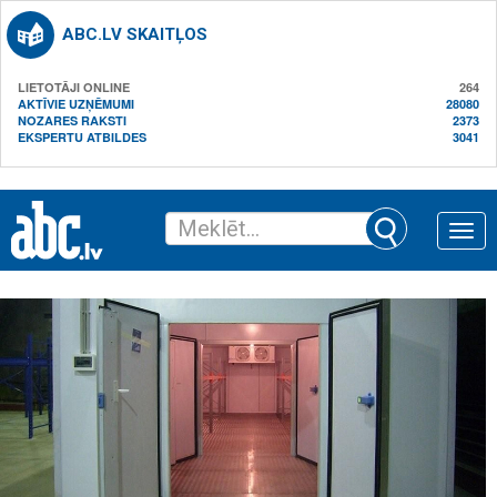
ABC.LV SKAITĻOS
LIETOTĀJI ONLINE
264
AKTĪVIE UZŅĒMUMI
28080
NOZARES RAKSTI
2373
EKSPERTU ATBILDES
3041
Toggle
naviga