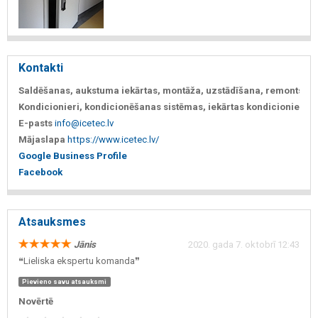
Kontakti
Saldēšanas, aukstuma iekārtas, montāža, uzstādīšana, remonts
+37
Kondicionieri, kondicionēšanas sistēmas, iekārtas kondicionieri
+37
E-pasts
info@icetec.lv
Mājaslapa
https://www.icetec.lv/
Google Business Profile
Facebook
Atsauksmes
Jānis
2020. gada 7. oktobrī 12:43
❝Lieliska ekspertu komanda❞
Pievieno savu atsauksmi
Novērtē