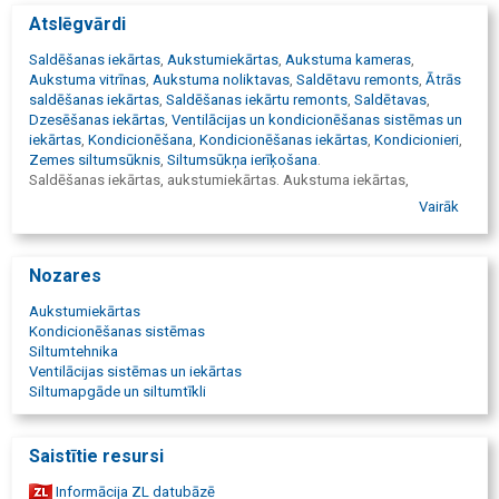
Atslēgvārdi
Saldēšanas iekārtas
,
Aukstumiekārtas
,
Aukstuma kameras
,
Aukstuma vitrīnas
,
Aukstuma noliktavas
,
Saldētavu remonts
,
Ātrās
saldēšanas iekārtas
,
Saldēšanas iekārtu remonts
,
Saldētavas
,
Dzesēšanas iekārtas
,
Ventilācijas un kondicionēšanas sistēmas un
iekārtas
,
Kondicionēšana
,
Kondicionēšanas iekārtas
,
Kondicionieri
,
Zemes siltumsūknis
,
Siltumsūkņa ierīķošana
.
Saldēšanas iekārtas, aukstumiekārtas. Aukstuma iekārtas,
kameras, vitrīnas. Saldētavu remonts, saldētavas. Dzesēšanas
Vairāk
iekārtas. Ventilācijas sistēmas, iekārtas. Kondicionēšanas
sistēmas, iekārtas. Kondicionieru remonts, siltumsūkņu remonts,
pārdošana, uzstādīšana, apkope. Kompresoru nomaiņa,
Nozares
diagnostika. Kondicionieru apkalpošana, montāža, demontāža.
Split sistēmas, multisplit sistēmas, profilaktiskie darbi, noplūdes
Aukstumiekārtas
novērtēšana, pārvietojamie kondicionieri, kondensāta sūkņu
Kondicionēšanas sistēmas
nomaiņa, siltumsūknis, kondicionieris, kondicionētājs, gaisa
Siltumtehnika
kondicionēšana, kondicionieri, klimata iekārtas. MITSUBISHI, Alpic
Ventilācijas sistēmas un iekārtas
Air, York, Samsung, AEG, Panasonic, Sinclair, Haier, Chigo, SANYO,
Siltumapgāde un siltumtīkli
TADIRAN, Daikin, Fujitsu. Saldējamās iekārtas, saldēšanas kameras,
mašīnas, saldēšanas iekārtas remonts, montāža, centralizētas
saldēšanas iekārtas, centrāles, kompresoru stacijas, industriālās
Saistītie resursi
saldēšanas iekārtas, komerciālās saldēšanas iekārtas. Saldētavu
būvniecība, celtniecība, produktu uzglabāšana, saldētavas cehiem,
Informācija ZL datubāzē