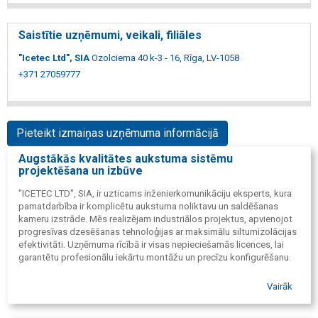
Saistītie uzņēmumi, veikali, filiāles
"Icetec Ltd", SIA
Ozolciema 40 k-3 - 16, Rīga, LV-1058
+371 27059777
Pieteikt izmaiņas uzņēmuma informācijā
Augstākās kvalitātes aukstuma sistēmu
projektēšana un izbūve
"ICETEC LTD", SIA, ir uzticams inženierkomunikāciju eksperts, kura
pamatdarbība ir komplicētu aukstuma noliktavu un saldēšanas
kameru izstrāde. Mēs realizējam industriālos projektus, apvienojot
progresīvas dzesēšanas tehnoloģijas ar maksimālu siltumizolācijas
efektivitāti. Uzņēmuma rīcībā ir visas nepieciešamās licences, lai
garantētu profesionālu iekārtu montāžu un precīzu konfigurēšanu.
Vairāk