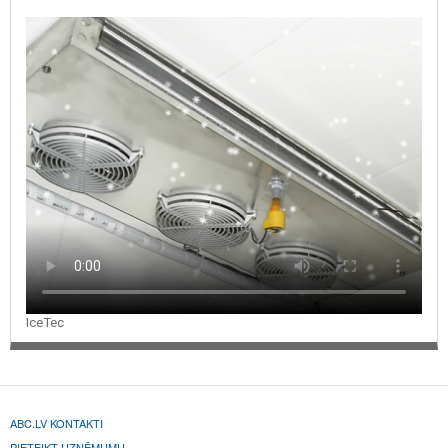
IceTec
ABC.LV KONTAKTI
PIETEIKT UZŅĒMUMU