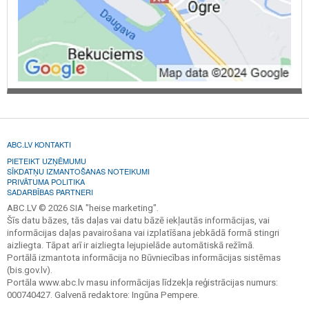
ABC.LV KONTAKTI
PIETEIKT UZŅĒMUMU
SĪKDATŅU IZMANTOŠANAS NOTEIKUMI
PRIVĀTUMA POLITIKA
SADARBĪBAS PARTNERI
ABC.LV © 2026 SIA "heise marketing".
Šīs datu bāzes, tās daļas vai datu bāzē iekļautās informācijas, vai
informācijas daļas pavairošana vai izplatīšana jebkādā formā stingri
aizliegta. Tāpat arī ir aizliegta lejupielāde automātiskā režīmā.
Portālā izmantota informācija no Būvniecības informācijas sistēmas
(bis.gov.lv).
Portāla www.abc.lv masu informācijas līdzekļa reģistrācijas numurs:
000740427. Galvenā redaktore: Ingūna Pempere.