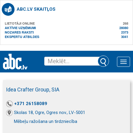
ABC.LV SKAITĻOS
LIETOTĀJI ONLINE
268
AKTĪVIE UZŅĒMUMI
28080
NOZARES RAKSTI
2373
EKSPERTU ATBILDES
3041
Toggle
naviga
Idea Crafter Group, SIA
+371 26158089
Skolas 18, Ogre, Ogres nov., LV-5001
Mēbeļu ražošana un tirdzniecība