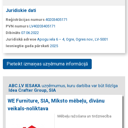
Juridiskie dati
Reģistrācijas numurs
40203405171
PVN numurs
LV40203405171
Dibināts
07.06.2022
Juridiskā adrese
Apogu iela 6 – 4, Ogre, Ogres nov., LV-5001
Iesniegtie gada pārskati
2025
Pieteikt izmaiņas uzņēmuma informācijā
ABC.LV IESAKA
uzņēmumus, kuru darbība var būt līdzīga
Idea Crafter Group, SIA
WE Furniture, SIA, Mīksto mēbeļu, dīvānu
veikals-noliktava
Mēbeļu ražošana un tirdzniecība