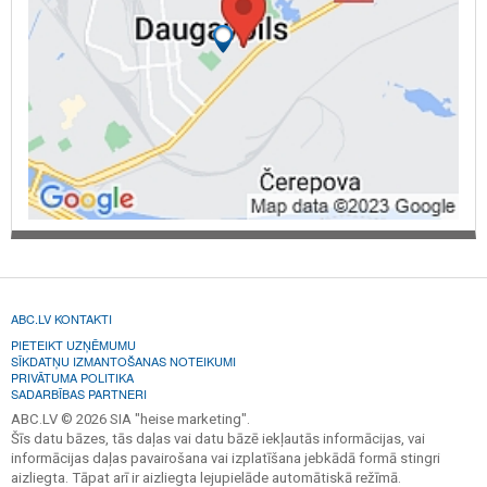
ABC.LV KONTAKTI
PIETEIKT UZŅĒMUMU
SĪKDATŅU IZMANTOŠANAS NOTEIKUMI
PRIVĀTUMA POLITIKA
SADARBĪBAS PARTNERI
ABC.LV © 2026 SIA "heise marketing".
Šīs datu bāzes, tās daļas vai datu bāzē iekļautās informācijas, vai
informācijas daļas pavairošana vai izplatīšana jebkādā formā stingri
aizliegta. Tāpat arī ir aizliegta lejupielāde automātiskā režīmā.