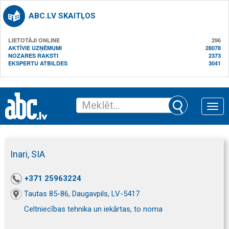
ABC.LV SKAITĻOS
LIETOTĀJI ONLINE
296
AKTĪVIE UZŅĒMUMI
28078
NOZARES RAKSTI
2373
EKSPERTU ATBILDES
3041
Toggle
naviga
Inari, SIA
+371 25963224
Tautas 85-86, Daugavpils, LV-5417
Celtniecības tehnika un iekārtas, to noma