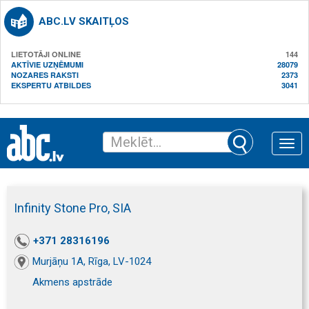
ABC.LV SKAITĻOS
LIETOTĀJI ONLINE
144
AKTĪVIE UZŅĒMUMI
28079
NOZARES RAKSTI
2373
EKSPERTU ATBILDES
3041
Toggle
naviga
Infinity Stone Pro, SIA
+371 28316196
Murjāņu 1A, Rīga, LV-1024
Akmens apstrāde