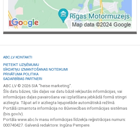
ABC.LV KONTAKTI
PIETEIKT UZŅĒMUMU
SĪKDATŅU IZMANTOŠANAS NOTEIKUMI
PRIVĀTUMA POLITIKA
SADARBĪBAS PARTNERI
ABC.LV © 2026 SIA "heise marketing".
Šīs datu bāzes, tās daļas vai datu bāzē iekļautās informācijas, vai
informācijas daļas pavairošana vai izplatīšana jebkādā formā stingri
aizliegta. Tāpat arī ir aizliegta lejupielāde automātiskā režīmā.
Portālā izmantota informācija no Būvniecības informācijas sistēmas
(bis.gov.lv).
Portāla www.abc.lv masu informācijas līdzekļa reģistrācijas numurs:
000740427. Galvenā redaktore: Ingūna Pempere.