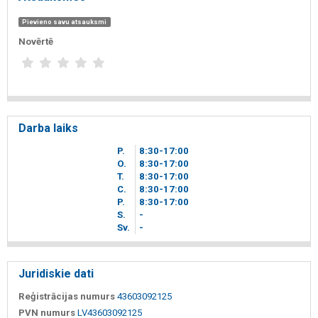
Pievieno savu atsauksmi
Novērtē
Darba laiks
P.
8
30
-17
00
O.
8
30
-17
00
T.
8
30
-17
00
C.
8
30
-17
00
P.
8
30
-17
00
S.
-
Sv.
-
Juridiskie dati
Reģistrācijas numurs
43603092125
PVN numurs
LV43603092125