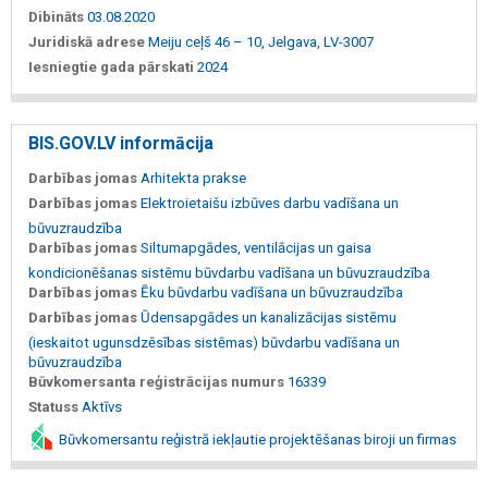
Dibināts
03.08.2020
Juridiskā adrese
Meiju ceļš 46 – 10, Jelgava, LV-3007
Iesniegtie gada pārskati
2024
BIS.GOV.LV informācija
Darbības jomas
Arhitekta prakse
Darbības jomas
Elektroietaišu izbūves darbu vadīšana un
būvuzraudzība
Darbības jomas
Siltumapgādes, ventilācijas un gaisa
kondicionēšanas sistēmu būvdarbu vadīšana un būvuzraudzība
Darbības jomas
Ēku būvdarbu vadīšana un būvuzraudzība
Darbības jomas
Ūdensapgādes un kanalizācijas sistēmu
(ieskaitot ugunsdzēsības sistēmas) būvdarbu vadīšana un
būvuzraudzība
Būvkomersanta reģistrācijas numurs
16339
Statuss
Aktīvs
Būvkomersantu reģistrā iekļautie projektēšanas biroji un firmas