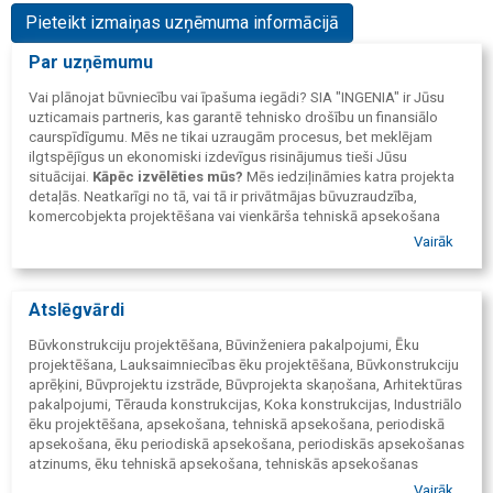
Pieteikt izmaiņas uzņēmuma informācijā
Par uzņēmumu
Vai plānojat būvniecību vai īpašuma iegādi? SIA "INGENIA" ir Jūsu
uzticamais partneris, kas garantē tehnisko drošību un finansiālo
caurspīdīgumu. Mēs ne tikai uzraugām procesus, bet meklējam
ilgtspējīgus un ekonomiski izdevīgus risinājumus tieši Jūsu
situācijai.
Kāpēc izvēlēties mūs?
Mēs iedziļināmies katra projekta
detaļās. Neatkarīgi no tā, vai tā ir privātmājas būvuzraudzība,
komercobjekta projektēšana vai vienkārša tehniskā apsekošana
pirms saules paneļu uzstādīšanas – mēs garantējam augstāko
Vairāk
atbildības līmeni.
Piedāvājam:
Būvuzraudzību
– lai Jūs būtu drošs, ka būvnieki strādā
kvalitatīvi un godīgi.
Atslēgvārdi
Tehnisko apsekošanu
– lai Jūs nenopirktu "kaķi maisā"
(apsekošana pirms īpašuma iegādes) un būtu drošs par
Būvkonstrukciju projektēšana, Būvinženiera pakalpojumi, Ēku
ēkas stabilitāti.
projektēšana, Lauksaimniecības ēku projektēšana, Būvkonstrukciju
Projektēšanu un vadību
– no skices līdz atslēgai.
aprēķini, Būvprojektu izstrāde, Būvprojekta skaņošana, Arhitektūras
Sadarbojamies ar Pasūtītāju kā komanda, lai sasniegtu labāko
pakalpojumi, Tērauda konstrukcijas, Koka konstrukcijas, Industriālo
rezultātu.
ēku projektēšana, apsekošana, tehniskā apsekošana, periodiskā
apsekošana, ēku periodiskā apsekošana, periodiskās apsekošanas
atzinums, ēku tehniskā apsekošana, tehniskās apsekošanas
atzinums, publisku būvju apsekošana, publisko būvju apsekošana,
Vairāk