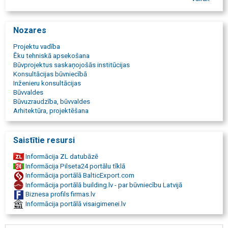
būvuzraudzība, ēku būvuzraudzība, būvuzraugs, uzraudzība,
būvuzraugs Zemgalē, būvuzraugs Rīgā, Inženierkonsultācijas,
Neatkarīgs būvuzraugs, Industriālās drošības sertifikāts,
Nozares
būvprojekti, ēku apsekošana pirms pirkšanas, saules paneļu
saskaņošana, konstrukciju pārbaude, būvekspertīze, būvniecības
Projektu vadība
tāmes, mājas nodošana ekspluatācijā, būvdarbu vadīšana Jelgavā,
Ēku tehniskā apsekošana
būvinženieris
Būvprojektus saskaņojošās institūcijas
Konsultācijas būvniecībā
Inženieru konsultācijas
Būvvaldes
Būvuzraudzība, būvvaldes
Arhitektūra, projektēšana
Saistītie resursi
Informācija ZL datubāzē
Informācija Pilseta24 portālu tīklā
Informācija portālā BalticExport.com
Informācija portālā building.lv - par būvniecību Latvijā
Biznesa profils firmas.lv
Informācija portālā visaigimenei.lv