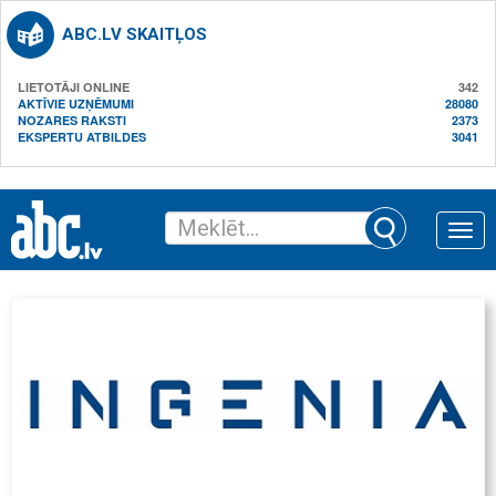
ABC.LV SKAITĻOS
LIETOTĀJI ONLINE
342
AKTĪVIE UZŅĒMUMI
28080
NOZARES RAKSTI
2373
EKSPERTU ATBILDES
3041
Toggle
naviga