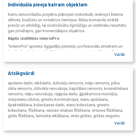
Sienu apšūšana
Individuāla pieeja katram objektam
Krāsošanas darbi
Katru remontdarbu projektu plānojam individuāli, ievērojot klienta
Sienu krāsošana
vēlmes, budžetu un noteiktos termiņus. Mūsu komanda strādā
Griestu krāsošana
precīzi un atbildīgi, lai nodrošinātu ilgmūžīgu un estētisku rezultātu
Virsmu sagatavošana
gan privātajos, gan komerciālajos objektos.
Špaktelēšana
Kāpēc izvēlēties InterioPro
Flīzēšanas darbi
"InterioPro" apvieno ilggadēju pieredzi, profesionālu attieksmi un
Vannas istabas
kvalitatīvu darbu izpildi. Pakalpojumi pieejami Liepājā, Liepājas
Vairāk
Dušas telpas
novadā, Rīgā, Tukumā un citviet Latvijā pēc vienošanās, nodrošinot
Virtuves
uzticamu sadarbību un augstu darbu kvalitāti.
Grīdu un sienu flīzēšana
Atslēgvārdi
Grīdu ieklāšana
Lamināts
apdares darbi, iekšdarbi, dzīvokļu remonts, māju remonts, pilna
Vinila segumi
cikla remonts, dzīvokļu renovācija, kapitālais remonts, kosmētiskais
Citu grīdas segumu montāža
remonts, telpu renovācija, reģipša darbi, ģipškartona montāža,
starpsienu izbūve, griestu konstrukcijas, sienu apšūšana,
Citi iekšdarbi
špaktelēšana, krāsošanas darbi, sienu krāsošana, griestu
Demontāža
krāsošana, flīzēšana, vannas istabas flīzēšana, virtuves flīzēšana,
Telpu sagatavošana remontam
grīdu flīzēšana, lamināta ieklāšana, vinila grīdas, grīdas segumu
Apdares darbi
ieklāšana, telpu sagatavošana remontam, demontāžas darbi,
Vairāk
Pēcremonta uzkopšana
pēcremonta uzkopšana, apdares darbi Liepājā, remontdarbi
Liepājā, iekšdarbi Latvijā.