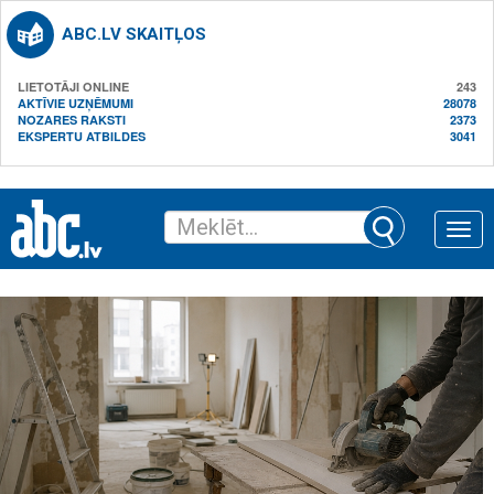
ABC.LV SKAITĻOS
LIETOTĀJI ONLINE
243
AKTĪVIE UZŅĒMUMI
28078
NOZARES RAKSTI
2373
EKSPERTU ATBILDES
3041
Toggle
naviga