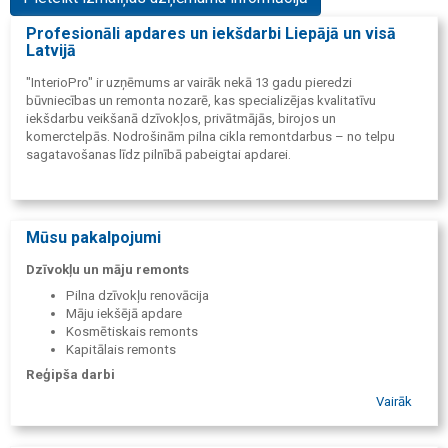
Profesionāli apdares un iekšdarbi Liepājā un visā
Latvijā
"InterioPro" ir uzņēmums ar vairāk nekā 13 gadu pieredzi
būvniecības un remonta nozarē, kas specializējas kvalitatīvu
iekšdarbu veikšanā dzīvokļos, privātmājās, birojos un
komerctelpās. Nodrošinām pilna cikla remontdarbus – no telpu
sagatavošanas līdz pilnībā pabeigtai apdarei.
Mūsu pakalpojumi
Dzīvokļu un māju remonts
Pilna dzīvokļu renovācija
Māju iekšējā apdare
Kosmētiskais remonts
Kapitālais remonts
Reģipša darbi
Starpsienu izbūve
Vairāk
Griestu konstrukcijas
Nišas un dekoratīvie elementi