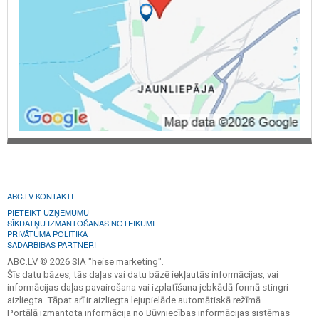
ABC.LV KONTAKTI
PIETEIKT UZŅĒMUMU
SĪKDATŅU IZMANTOŠANAS NOTEIKUMI
PRIVĀTUMA POLITIKA
SADARBĪBAS PARTNERI
ABC.LV © 2026 SIA "heise marketing".
Šīs datu bāzes, tās daļas vai datu bāzē iekļautās informācijas, vai
informācijas daļas pavairošana vai izplatīšana jebkādā formā stingri
aizliegta. Tāpat arī ir aizliegta lejupielāde automātiskā režīmā.
Portālā izmantota informācija no Būvniecības informācijas sistēmas