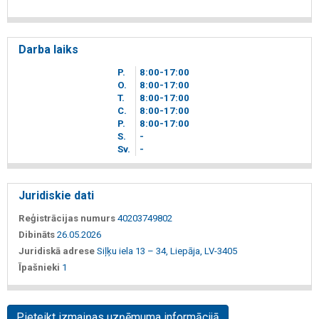
Darba laiks
P.
8
00
-17
00
O.
8
00
-17
00
T.
8
00
-17
00
C.
8
00
-17
00
P.
8
00
-17
00
S.
-
Sv.
-
Juridiskie dati
Reģistrācijas numurs
40203749802
Dibināts
26.05.2026
Juridiskā adrese
Siļķu iela 13 – 34, Liepāja, LV-3405
Īpašnieki
1
Pieteikt izmaiņas uzņēmuma informācijā