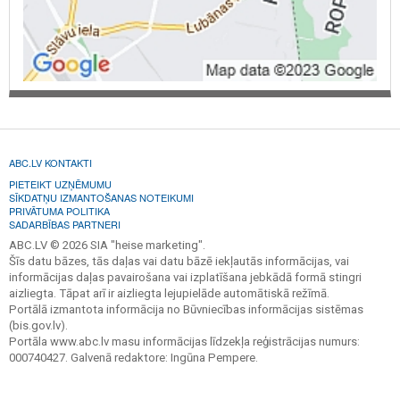
ABC.LV KONTAKTI
PIETEIKT UZŅĒMUMU
SĪKDATŅU IZMANTOŠANAS NOTEIKUMI
PRIVĀTUMA POLITIKA
SADARBĪBAS PARTNERI
ABC.LV © 2026 SIA "heise marketing".
Šīs datu bāzes, tās daļas vai datu bāzē iekļautās informācijas, vai
informācijas daļas pavairošana vai izplatīšana jebkādā formā stingri
aizliegta. Tāpat arī ir aizliegta lejupielāde automātiskā režīmā.
Portālā izmantota informācija no Būvniecības informācijas sistēmas
(bis.gov.lv).
Portāla www.abc.lv masu informācijas līdzekļa reģistrācijas numurs:
000740427. Galvenā redaktore: Ingūna Pempere.