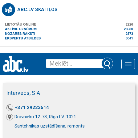
ABC.LV SKAITĻOS
LIETOTĀJI ONLINE
2226
AKTĪVIE UZŅĒMUMI
28080
NOZARES RAKSTI
2373
EKSPERTU ATBILDES
3041
Toggle
naviga
Intervecs, SIA
+371 29223514
Dravnieku 12-78, Rīga LV-1021
Santehnikas uzstādīšana, remonts