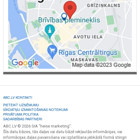
ABC.LV KONTAKTI
PIETEIKT UZŅĒMUMU
SĪKDATŅU IZMANTOŠANAS NOTEIKUMI
PRIVĀTUMA POLITIKA
SADARBĪBAS PARTNERI
ABC.LV © 2026 SIA "heise marketing".
Šīs datu bāzes, tās daļas vai datu bāzē iekļautās informācijas, vai
informācijas daļas pavairošana vai izplatīšana jebkādā formā stingri