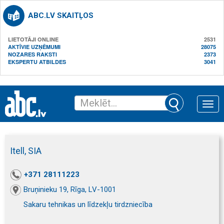
ABC.LV SKAITĻOS
LIETOTĀJI ONLINE
2531
AKTĪVIE UZŅĒMUMI
28075
NOZARES RAKSTI
2373
EKSPERTU ATBILDES
3041
Toggle
naviga
Itell, SIA
+371 28111223
Bruņinieku 19, Rīga, LV-1001
Sakaru tehnikas un līdzekļu tirdzniecība