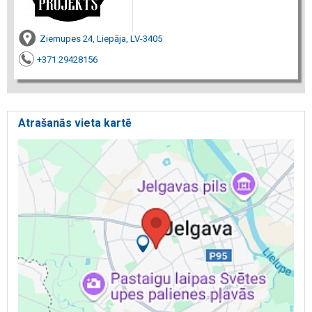
Ziemupes 24, Liepāja, LV-3405
+371 29428156
Atrašanās vieta kartē