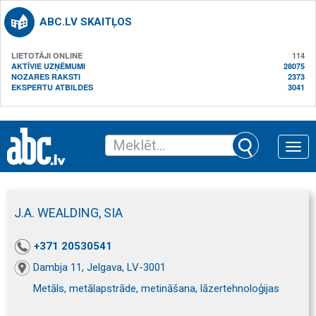
ABC.LV SKAITĻOS
LIETOTĀJI ONLINE
114
AKTĪVIE UZŅĒMUMI
28075
NOZARES RAKSTI
2373
EKSPERTU ATBILDES
3041
Toggle
naviga
J.A. WEALDING, SIA
+371 20530541
Dambja 11, Jelgava, LV-3001
Metāls, metālapstrāde, metināšana, lāzertehnoloģijas