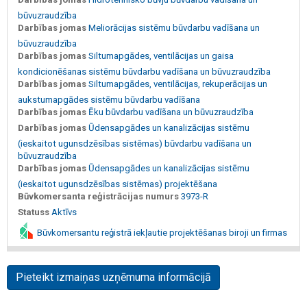
būvuzraudzība
Darbības jomas
Meliorācijas sistēmu būvdarbu vadīšana un
būvuzraudzība
Darbības jomas
Siltumapgādes, ventilācijas un gaisa
kondicionēšanas sistēmu būvdarbu vadīšana un būvuzraudzība
Darbības jomas
Siltumapgādes, ventilācijas, rekuperācijas un
aukstumapgādes sistēmu būvdarbu vadīšana
Darbības jomas
Ēku būvdarbu vadīšana un būvuzraudzība
Darbības jomas
Ūdensapgādes un kanalizācijas sistēmu
(ieskaitot ugunsdzēsības sistēmas) būvdarbu vadīšana un
būvuzraudzība
Darbības jomas
Ūdensapgādes un kanalizācijas sistēmu
(ieskaitot ugunsdzēsības sistēmas) projektēšana
Būvkomersanta reģistrācijas numurs
3973-R
Statuss
Aktīvs
Būvkomersantu reģistrā iekļautie projektēšanas biroji un firmas
Pieteikt izmaiņas uzņēmuma informācijā