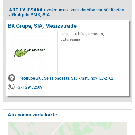
ABC.LV IESAKA
uzņēmumus, kuru darbība var būt līdzīga
Jēkabpils PMK, SIA
BK Grupa, SIA, Mežizstrāde
Ceļu, tiltu būve, remonts,
uzturēšana
"Pēterupe BK", Sējas pagasts, Saulkrastu nov., LV-2162
+371 29472509
Atrašanās vieta kartē