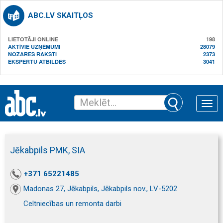
ABC.LV SKAITĻOS
LIETOTĀJI ONLINE
198
AKTĪVIE UZŅĒMUMI
28079
NOZARES RAKSTI
2373
EKSPERTU ATBILDES
3041
Toggle
naviga
Jēkabpils PMK, SIA
+371 65221485
Madonas 27, Jēkabpils, Jēkabpils nov., LV-5202
Celtniecības un remonta darbi