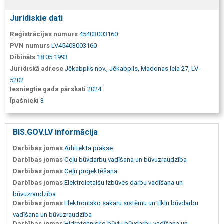
Juridiskie dati
Reģistrācijas numurs
45403003160
PVN numurs
LV45403003160
Dibināts
18.05.1993
Juridiskā adrese
Jēkabpils nov., Jēkabpils, Madonas iela 27, LV-
5202
Iesniegtie gada pārskati
2024
Īpašnieki
3
BIS.GOV.LV informācija
Darbības jomas
Arhitekta prakse
Darbības jomas
Ceļu būvdarbu vadīšana un būvuzraudzība
Darbības jomas
Ceļu projektēšana
Darbības jomas
Elektroietaišu izbūves darbu vadīšana un
būvuzraudzība
Darbības jomas
Elektronisko sakaru sistēmu un tīklu būvdarbu
vadīšana un būvuzraudzība
Darbības jomas
Hidrotehnisko būvju būvdarbu vadīšana un