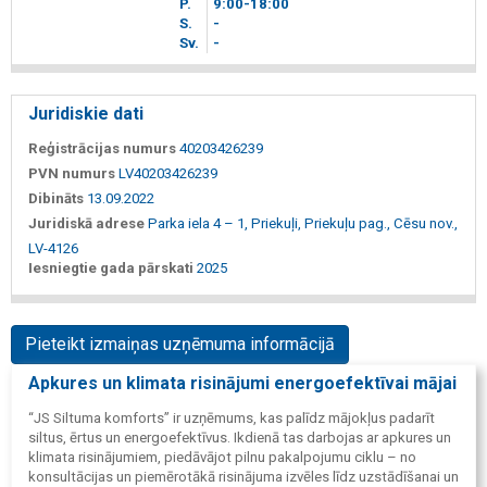
P.
9
00
-18
00
S.
-
Sv.
-
Juridiskie dati
Reģistrācijas numurs
40203426239
PVN numurs
LV40203426239
Dibināts
13.09.2022
Juridiskā adrese
Parka iela 4 – 1, Priekuļi, Priekuļu pag., Cēsu nov.,
LV-4126
Iesniegtie gada pārskati
2025
Pieteikt izmaiņas uzņēmuma informācijā
Apkures un klimata risinājumi energoefektīvai mājai
“JS Siltuma komforts” ir uzņēmums, kas palīdz mājokļus padarīt
siltus, ērtus un energoefektīvus. Ikdienā tas darbojas ar apkures un
klimata risinājumiem, piedāvājot pilnu pakalpojumu ciklu – no
konsultācijas un piemērotākā risinājuma izvēles līdz uzstādīšanai un