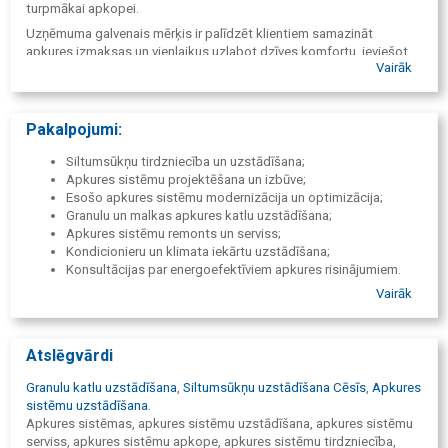
turpmākai apkopei.
Uzņēmuma galvenais mērķis ir palīdzēt klientiem samazināt
apkures izmaksas un vienlaikus uzlabot dzīves komfortu, ieviešot
Vairāk
mūsdienīgas un ilgtspējīgas tehnoloģijas.
Pakalpojumi:
Siltumsūkņu tirdzniecība un uzstādīšana;
Apkures sistēmu projektēšana un izbūve;
Esošo apkures sistēmu modernizācija un optimizācija;
Granulu un malkas apkures katlu uzstādīšana;
Apkures sistēmu remonts un serviss;
Kondicionieru un klimata iekārtu uzstādīšana;
Konsultācijas par energoefektīviem apkures risinājumiem.
Vairāk
Atslēgvārdi
Granulu katlu uzstādīšana
,
Siltumsūkņu uzstādīšana Cēsīs
,
Apkures
sistēmu uzstādīšana
.
Apkures sistēmas, apkures sistēmu uzstādīšana, apkures sistēmu
serviss, apkures sistēmu apkope, apkures sistēmu tirdzniecība,