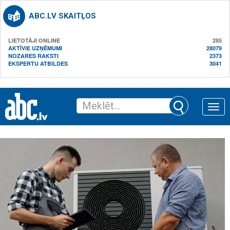
ABC.LV SKAITĻOS
LIETOTĀJI ONLINE
285
AKTĪVIE UZŅĒMUMI
28079
NOZARES RAKSTI
2373
EKSPERTU ATBILDES
3041
Toggle
naviga