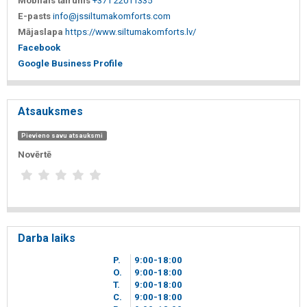
Mobilais tālrunis
+371 22011335
E-pasts
info@jssiltumakomforts.com
Mājaslapa
https://www.siltumakomforts.lv/
Facebook
Google Business Profile
Atsauksmes
Pievieno savu atsauksmi
Novērtē
Darba laiks
P.
9
00
-18
00
O.
9
00
-18
00
T.
9
00
-18
00
C.
9
00
-18
00