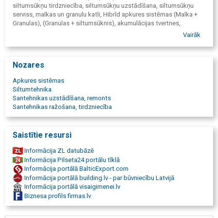
siltumsūkņu tirdzniecība, siltumsūkņu uzstādīšana, siltumsūkņu
serviss, malkas un granulu katli, Hibrīd apkures sistēmas (Malka +
Granulas), (Granulas + siltumsūknis), akumulācijas tvertnes,
Siltumsūkņi no ražotājiem Nordis, Daikin, Midea, Santeniskie darbi,
Vairāk
santehnikas tirdzniecība, santehnikas serviss, santehnikas
uzstādīšana, santehnikas remonts, pilna cikla santehniskie darbi,
Mitsubishi Electric, siltumsūkņi.
Nozares
Apkures sistēmas
Siltumtehnika
Santehnikas uzstādīšana, remonts
Santehnikas ražošana, tirdzniecība
Saistītie resursi
Informācija ZL datubāzē
Informācija Pilseta24 portālu tīklā
Informācija portālā BalticExport.com
Informācija portālā building.lv - par būvniecību Latvijā
Informācija portālā visaigimenei.lv
Biznesa profils firmas.lv