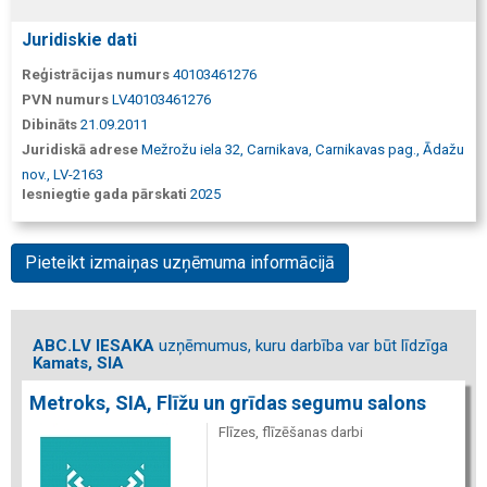
Juridiskie dati
Reģistrācijas numurs
40103461276
PVN numurs
LV40103461276
Dibināts
21.09.2011
Juridiskā adrese
Mežrožu iela 32, Carnikava, Carnikavas pag., Ādažu
nov., LV-2163
Iesniegtie gada pārskati
2025
Pieteikt izmaiņas uzņēmuma informācijā
ABC.LV IESAKA
uzņēmumus, kuru darbība var būt līdzīga
Kamats, SIA
Metroks, SIA, Flīžu un grīdas segumu salons
Flīzes, flīzēšanas darbi