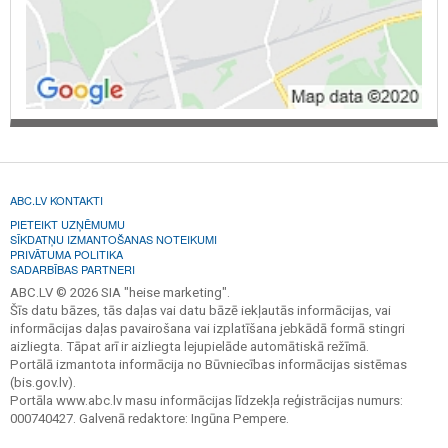
ABC.LV KONTAKTI
PIETEIKT UZŅĒMUMU
SĪKDATŅU IZMANTOŠANAS NOTEIKUMI
PRIVĀTUMA POLITIKA
SADARBĪBAS PARTNERI
ABC.LV © 2026 SIA "heise marketing".
Šīs datu bāzes, tās daļas vai datu bāzē iekļautās informācijas, vai
informācijas daļas pavairošana vai izplatīšana jebkādā formā stingri
aizliegta. Tāpat arī ir aizliegta lejupielāde automātiskā režīmā.
Portālā izmantota informācija no Būvniecības informācijas sistēmas
(bis.gov.lv).
Portāla www.abc.lv masu informācijas līdzekļa reģistrācijas numurs:
000740427. Galvenā redaktore: Ingūna Pempere.