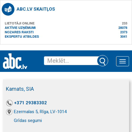
ABC.LV SKAITĻOS
LIETOTĀJI ONLINE
233
AKTĪVIE UZŅĒMUMI
28078
NOZARES RAKSTI
2373
EKSPERTU ATBILDES
3041
Toggle
naviga
Kamats, SIA
+371 29383302
Ezermalas 5, Rīga, LV-1014
Grīdas segumi