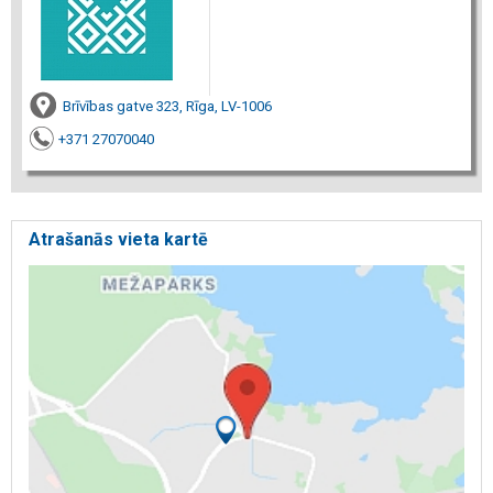
Brīvības gatve 323, Rīga, LV-1006
+371 27070040
Atrašanās vieta kartē