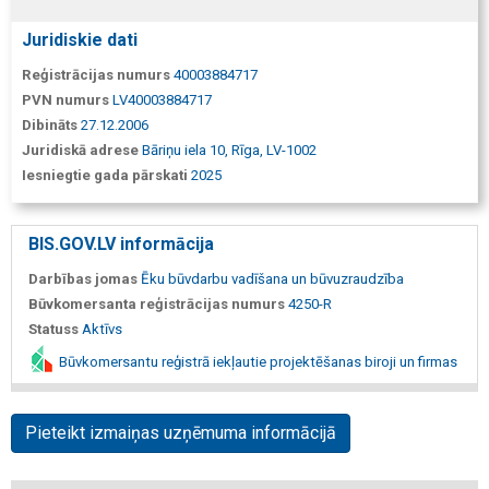
Juridiskie dati
Reģistrācijas numurs
40003884717
PVN numurs
LV40003884717
Dibināts
27.12.2006
Juridiskā adrese
Bāriņu iela 10, Rīga, LV-1002
Iesniegtie gada pārskati
2025
BIS.GOV.LV informācija
Darbības jomas
Ēku būvdarbu vadīšana un būvuzraudzība
Būvkomersanta reģistrācijas numurs
4250-R
Statuss
Aktīvs
Būvkomersantu reģistrā iekļautie projektēšanas biroji un firmas
Pieteikt izmaiņas uzņēmuma informācijā