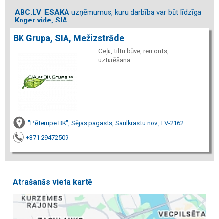
ABC.LV IESAKA
uzņēmumus, kuru darbība var būt līdzīga
Koger vide, SIA
BK Grupa, SIA, Mežizstrāde
Ceļu, tiltu būve, remonts,
uzturēšana
"Pēterupe BK", Sējas pagasts, Saulkrastu nov., LV-2162
+371 29472509
Atrašanās vieta kartē