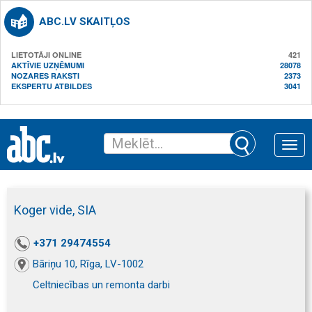
ABC.LV SKAITĻOS
LIETOTĀJI ONLINE
421
AKTĪVIE UZŅĒMUMI
28078
NOZARES RAKSTI
2373
EKSPERTU ATBILDES
3041
Toggle
naviga
Koger vide, SIA
+371 29474554
Bāriņu 10, Rīga, LV-1002
Celtniecības un remonta darbi