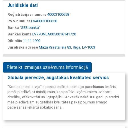
Juridiskie dati
Reģistrācijas numurs
40003100658
PVN numurs
LV40003100658
Banka
"SEB banka"
Bankas konts
LV77UNLA0050016141720
Dibināts
11.11.1992
Juridiskā adrese
Mazā Krasta iela 83, Rīga, LV-1003
Pieteikt izmaiņas uzņēmuma informācijā
Globāla pieredze, augstākās kvalitātes serviss
"Konecranes Latvija" ir pasaules līderis smago pacelšanas iekārtu
jomā, piedāvājot risinājumus, kas palīdz uzņēmumiem uzlabot
drošību, efektivitāti un ilgtspējību. Ar vairāk nekā 100 gadu pieredzi
mēs piedāvājam augstākās kvalitātes pakalpojumus smago
pacelšanas iekārtu apkalpošanā.