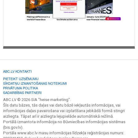
ABC.LV KONTAKTI
PIETEIKT UZŅĒMUMU
SĪKDATŅU IZMANTOŠANAS NOTEIKUMI
PRIVĀTUMA POLITIKA
SADARBĪBAS PARTNERI
ABC.LV © 2026 SIA "heise marketing".
Šīs datu bāzes, tās daļas vai datu bāzē iekļautās informācijas, vai
informācijas daļas pavairošana vai izplatīšana jebkādā formā stingri
aizliegta. Tāpat arī ir aizliegta lejupielāde automātiskā režīmā.
Portālā izmantota informācija no Būvniecības informācijas sistēmas
(bis.gov.lv).
Portāla www.abc.lv masu informācijas līdzekļa reģistrācijas numurs: