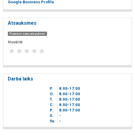
Google Business Profile
Atsauksmes
Pievieno savu atsauksmi
Novērtē
Darba laiks
P.
8
00
-17
00
O.
8
00
-17
00
T.
8
00
-17
00
C.
8
00
-17
00
P.
8
00
-17
00
S.
-
Sv.
-