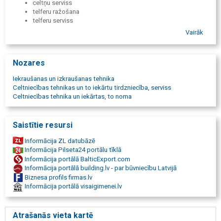
celtņu serviss
telferu ražošana
telferu serviss
cēlējmehānismi
Vairāk
telferi
tilta celtnis
buka celtnis
Nozares
portālceltņi
konteineru pārkrāvēji
Iekraušanas un izkraušanas tehnika
pacelšanas mehānismi
Celtniecības tehnikas un to iekārtu tirdzniecība, serviss
pacelšanas iekārtas
Celtniecības tehnika un iekārtas, to noma
cēlējmehānismu izgatavošana pēc pasūtījuma
visu ražotāju celtņu modernizācija
tehniskā apkope
Saistītie resursi
remonts
rezerves daļas
Informācija ZL datubāzē
Radio vadība
Informācija Pilseta24 portālu tīklā
Demag
Informācija portālā BalticExport.com
Kolonnas celtnis
Informācija portālā building.lv - par būvniecību Latvijā
CXT Explorer
Biznesa profils firmas.lv
Konsoles celtnis
Informācija portālā visaigimenei.lv
tilta celtnis
buka celtnis
viensliežu celtnis
Atrašanās vieta kartē
pacēlājs