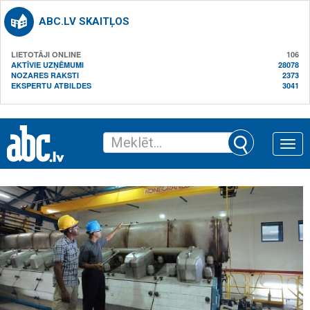
ABC.LV SKAITĻOS
LIETOTĀJI ONLINE
106
AKTĪVIE UZŅĒMUMI
28078
NOZARES RAKSTI
2373
EKSPERTU ATBILDES
3041
Toggle
naviga