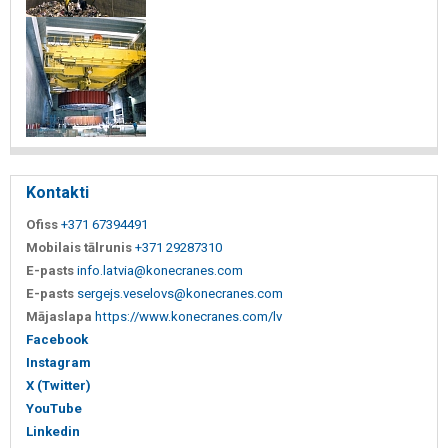
Kontakti
Ofiss
+371 67394491
Mobilais tālrunis
+371 29287310
E-pasts
info.latvia@konecranes.com
E-pasts
sergejs.veselovs@konecranes.com
Mājaslapa
https://www.konecranes.com/lv
Facebook
Instagram
X (Twitter)
YouTube
Linkedin