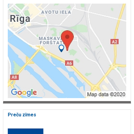
vinča
ražotnes celtnis
noliktavas celtnis
barošanas līnija
radio vadība
celtņa serviss
celtņa remonts
celtņa modernizācija
celtņa apsekošana
celtņa pārbaude
sliežu ceļš
celtņa sliežu ceļš
celtņa rezerves daļas
telferu rezerves daļas
DATEK
DATEK radio vadība
DATEK remonts
vadības pults remonts
DEMAG rezerves daļas
VERLINDE rezerves daļas
DONATI rezerves daļas
Preču zīmes
SWF
Donati
Verlinde