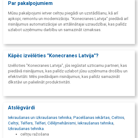
Par pakalpojumiem
Mūsu pakalpojumi ietver celtņu piegādi un uzstādīšanu, kā arī
apkopi, remontu un modernizāciju. "Konecranes Latvija" piedāvā arī
risinājumus automatizācijai un attālinātajai uzraudzībai, kas palīdz
uzlabot uzņēmumu darbību un samazināt izmaksas.
Kāpēc izvēlēties "Konecranes Latvija"?
Izvēloties "Konecranes Latvija", jūs iegūstat uzticamu partneri, kas
piedāvā risinājumus, kas palīdz uzlabot jūsu uzņēmuma drošību un
efektivitāti. Mēs piedāvājam risinājumus, kas palīdz samazināt
dīkstāvi un palielināt produktivitāti.
Atslēgvārdi
Iekraušanas un izkraušanas tehnika
,
Pacelšanas iekārtas
,
Celtnis
,
Celtņi
,
Telfers
,
Telferi
,
Cēlējmehānismi
,
Iekraušanas tehnika
,
Izkraušanas tehnika
.
celtņu ražošana