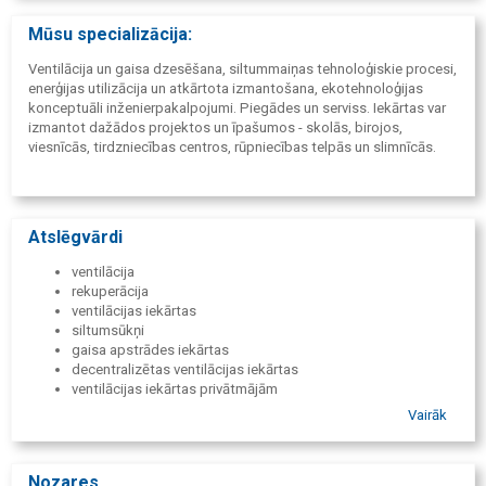
Dzesēšanas torņi
Mūsu specializācija:
Ventilācija un gaisa dzesēšana, siltummaiņas tehnoloģiskie procesi,
enerģijas utilizācija un atkārtota izmantošana, ekotehnoloģijas
konceptuāli inženierpakalpojumi. Piegādes un serviss. Iekārtas var
izmantot dažādos projektos un īpašumos - skolās, birojos,
viesnīcās, tirdzniecības centros, rūpniecības telpās un slimnīcās.
Atslēgvārdi
ventilācija
rekuperācija
ventilācijas iekārtas
siltumsūkņi
gaisa apstrādes iekārtas
decentralizētas ventilācijas iekārtas
ventilācijas iekārtas privātmājām
dzesēšana
Vairāk
rūpnieciskā dzesēšana
aukstumiekārtas
gaisa-ūdens sistēmas
Nozares