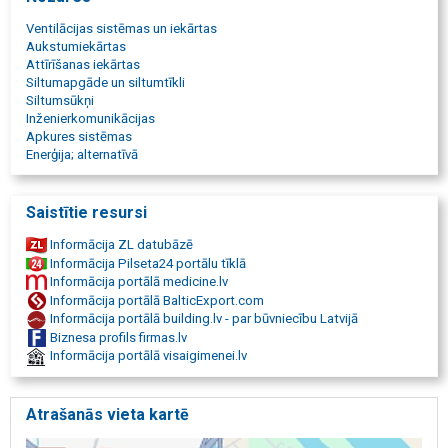
čilleri
absorbcijas čilleri
Ventilācijas sistēmas un iekārtas
aukstie griesti
Aukstumiekārtas
siltummaiņi
Attīrīšanas iekārtas
mitruma kontroles sistēmas
Siltumapgāde un siltumtīkli
attīrīšanas sistēmas
Siltumsūkņi
putekļu savākšana
Inženierkomunikācijas
molekulārā filtrēšana
Apkures sistēmas
gaisa un virsmu dezinfekcijas sistēmas
Enerģija; alternatīvā
jonizācijas attīrīšanas sistēmas
dūmgāzu utilizācija
tehnoloģiskie procesi
Saistītie resursi
eko tehnoloģijas
filtri
Informācija ZL datubāzē
difuzori
Informācija Pilseta24 portālu tīklā
tekstila difuzori
Informācija portālā medicine.lv
tekstila gaisa vadu sistēmas
Informācija portālā BalticExport.com
ugunsdrošības vārsti
Informācija portālā building.lv - par būvniecību Latvijā
gaisa regulēšanas vārsti
Biznesa profils firmas.lv
trokšņu slāpētāji
Informācija portālā visaigimenei.lv
jumta ventilatori
dūmu nosūces ventilatori
Atrašanās vieta kartē