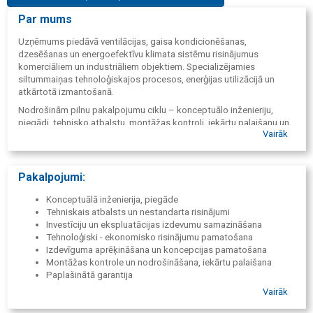
Par mums
Uzņēmums piedāvā ventilācijas, gaisa kondicionēšanas,
dzesēšanas un energoefektīvu klimata sistēmu risinājumus
komerciāliem un industriāliem objektiem. Specializējamies
siltummaiņas tehnoloģiskajos procesos, enerģijas utilizācijā un
atkārtotā izmantošanā.
Nodrošinām pilnu pakalpojumu ciklu – konceptuālo inženieriju,
piegādi, tehnisko atbalstu, montāžas kontroli, iekārtu palaišanu un
Vairāk
servisa apkalpošanu.
Ventilācijas un gaisa kondicionēšanas sistēmas:
Ventilācijas sistēmas
Pakalpojumi:
Gaisa kondicionēšanas sistēmas
Dzesēšanas iekārtas
Konceptuālā inženierija, piegāde
Iekštelpu klimata kontrole rūpnieciskiem procesiem
Tehniskais atbalsts un nestandarta risinājumi
Siltuma atgūšana un atkārtotā izmantošana ēku dzesēšanai
Investīciju un ekspluatācijas izdevumu samazināšana
un sildīšanai
Tehnoloģiski - ekonomisko risinājumu pamatošana
Aukstā ūdens sagatavošanas iekārtas
Izdevīguma aprēķināšana un koncepcijas pamatošana
Litija bromīda ūdens-ūdens siltumsūkņi
Montāžas kontrole un nodrošināšana, iekārtu palaišana
Mehāniskie siltumsūkņi un dzesētāji
Paplašinātā garantija
Rūpnieciskie siltummaiņi, siltumsūkņi
Serviss un pēcgarantijas apkalpošana
Vairāk
Ēku siltummezgli
Sausie dzesētāji