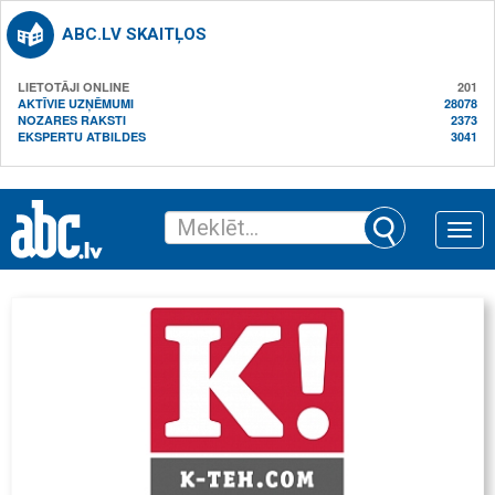
ABC.LV SKAITĻOS
LIETOTĀJI ONLINE
201
AKTĪVIE UZŅĒMUMI
28078
NOZARES RAKSTI
2373
EKSPERTU ATBILDES
3041
Toggle
naviga