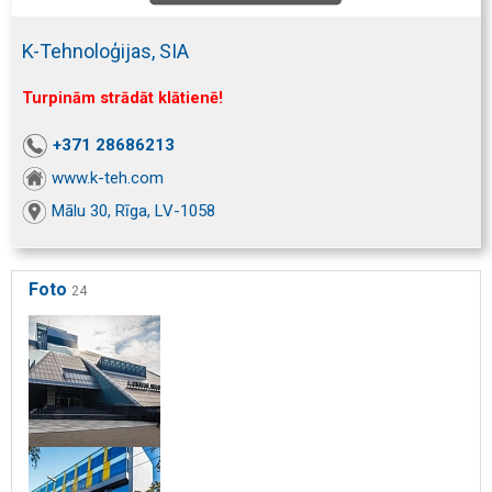
K-Tehnoloģijas, SIA
Turpinām strādāt klātienē!
+371 28686213
www.k-teh.com
Mālu 30, Rīga, LV-1058
Foto
24