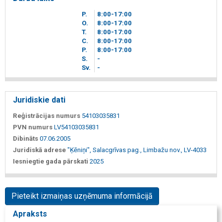
P.
8
00
-17
00
O.
8
00
-17
00
T.
8
00
-17
00
C.
8
00
-17
00
P.
8
00
-17
00
S.
-
Sv.
-
Juridiskie dati
Reģistrācijas numurs
54103035831
PVN numurs
LV54103035831
Dibināts
07.06.2005
Juridiskā adrese
"Ķēniņi", Salacgrīvas pag., Limbažu nov., LV-4033
Iesniegtie gada pārskati
2025
Pieteikt izmaiņas uzņēmuma informācijā
Apraksts