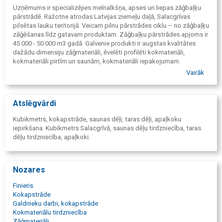
Uzņēmums ir specializējies melnalkšņa, apses un liepas zāģbaļķu
pārstrādē. Ražotne atrodas Latvijas ziemeļu daļā, Salacgrīvas
pilsētas lauku teritorijā. Veicam pilnu pārstrādes ciklu – no zāģbaļķu
zāģēšanas līdz gatavam produktam. Zāģbaļķu pārstrādes apjoms ir
45 000 - 50 000 m3 gadā. Galvenie produkti ir augstas kvalitātes
dažādu dimensiju zāģmateriāli, ēvelēti profilēti kokmateriāli,
kokmateriāli pirtīm un saunām, kokmateriāli iepakojumam.
Nodrošinām nemainīgu produktu kvalitāti, precīzus pasūtījumu
Vairāk
izpildes termiņus un regulāras piegādes.
Atslēgvārdi
Kubikmetrs, kokapstrāde, saunas dēļi, taras dēļi, apaļkoku
iepirkšana. Kubikmetrs Salacgrīvā, saunas dēļu tirdzniecība, taras
dēļu tirdzniecība, apaļkoki.
Nozares
Finieris
Kokapstrāde
Galdnieku darbi, kokapstrāde
Kokmateriālu tirdzniecība
Zāģmateriāli