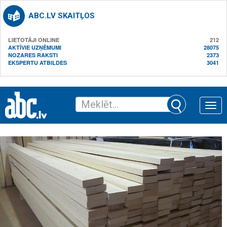
ABC.LV SKAITĻOS
LIETOTĀJI ONLINE
212
AKTĪVIE UZŅĒMUMI
28075
NOZARES RAKSTI
2373
EKSPERTU ATBILDES
3041
Toggle
naviga