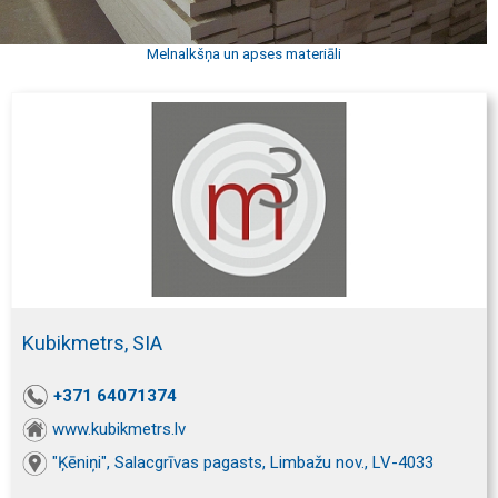
Melnalkšņa un apses materiāli
Kubikmetrs, SIA
+371 64071374
www.kubikmetrs.lv
"Ķēniņi", Salacgrīvas pagasts, Limbažu nov., LV-4033