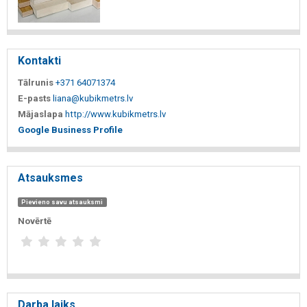
Kontakti
Tālrunis
+371 64071374
E-pasts
liana@kubikmetrs.lv
Mājaslapa
http://www.kubikmetrs.lv
Google Business Profile
Atsauksmes
Pievieno savu atsauksmi
Novērtē
Darba laiks