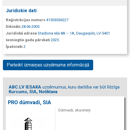
Juridiskie dati
Reģistrācijas numurs
41503036227
Dibināts
28.06.2005
Juridiskā adrese
Stadiona iela 8A – 1A, Daugavpils, LV-5401
Iesniegtie gada pārskati
2025
Īpašnieki
2
Pieteikt izmaiņas uzņēmuma informācijā
ABC.LV IESAKA
uzņēmumus, kuru darbība var būt līdzīga
Kurcums, SIA, Noliktava
PRO dūmvadi, SIA
Dūmvadi, skursteņi