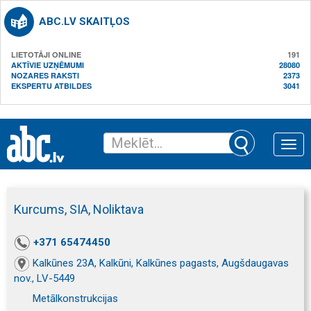
ABC.LV SKAITĻOS
LIETOTĀJI ONLINE
191
AKTĪVIE UZŅĒMUMI
28080
NOZARES RAKSTI
2373
EKSPERTU ATBILDES
3041
Toggle
naviga
Kurcums, SIA, Noliktava
+371 65474450
Kalkūnes 23A, Kalkūni, Kalkūnes pagasts, Augšdaugavas
nov., LV-5449
Metālkonstrukcijas