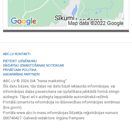
ABC.LV KONTAKTI
PIETEIKT UZŅĒMUMU
SĪKDATŅU IZMANTOŠANAS NOTEIKUMI
PRIVĀTUMA POLITIKA
SADARBĪBAS PARTNERI
ABC.LV © 2026 SIA "heise marketing".
Šīs datu bāzes, tās daļas vai datu bāzē iekļautās informācijas, vai
informācijas daļas pavairošana vai izplatīšana jebkādā formā stingri
aizliegta. Tāpat arī ir aizliegta lejupielāde automātiskā režīmā.
Portālā izmantota informācija no Būvniecības informācijas sistēmas
(bis.gov.lv).
Portāla www.abc.lv masu informācijas līdzekļa reģistrācijas numurs:
000740427. Galvenā redaktore: Ingūna Pempere.