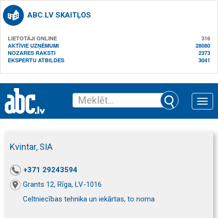
ABC.LV SKAITĻOS
LIETOTĀJI ONLINE
316
AKTĪVIE UZŅĒMUMI
28080
NOZARES RAKSTI
2373
EKSPERTU ATBILDES
3041
Toggle
naviga
Kvintar, SIA
+371 29243594
Grants 12, Rīga, LV-1016
Celtniecības tehnika un iekārtas, to noma