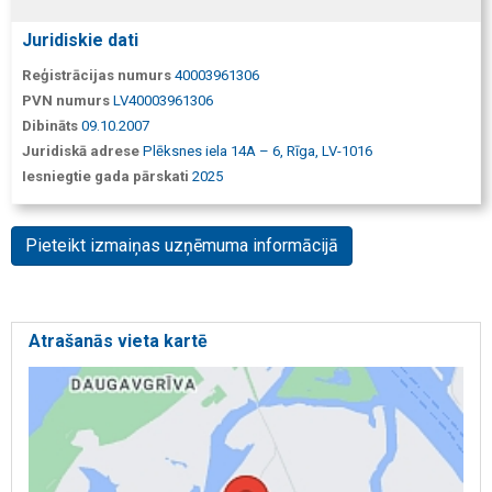
Juridiskie dati
Reģistrācijas numurs
40003961306
PVN numurs
LV40003961306
Dibināts
09.10.2007
Juridiskā adrese
Plēksnes iela 14A – 6, Rīga, LV-1016
Iesniegtie gada pārskati
2025
Pieteikt izmaiņas uzņēmuma informācijā
Atrašanās vieta kartē