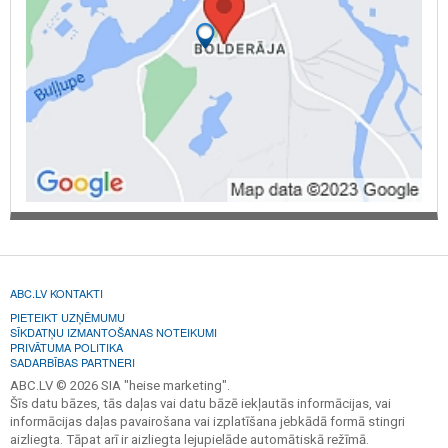
ABC.LV KONTAKTI
PIETEIKT UZŅĒMUMU
SĪKDATŅU IZMANTOŠANAS NOTEIKUMI
PRIVĀTUMA POLITIKA
SADARBĪBAS PARTNERI
ABC.LV © 2026 SIA "heise marketing".
Šīs datu bāzes, tās daļas vai datu bāzē iekļautās informācijas, vai
informācijas daļas pavairošana vai izplatīšana jebkādā formā stingri
aizliegta. Tāpat arī ir aizliegta lejupielāde automātiskā režīmā.