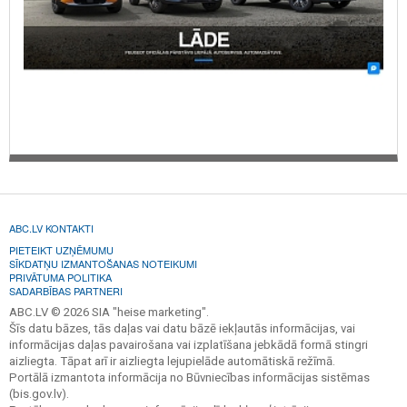
ABC.LV KONTAKTI
PIETEIKT UZŅĒMUMU
SĪKDATŅU IZMANTOŠANAS NOTEIKUMI
PRIVĀTUMA POLITIKA
SADARBĪBAS PARTNERI
ABC.LV © 2026 SIA "heise marketing".
Šīs datu bāzes, tās daļas vai datu bāzē iekļautās informācijas, vai
informācijas daļas pavairošana vai izplatīšana jebkādā formā stingri
aizliegta. Tāpat arī ir aizliegta lejupielāde automātiskā režīmā.
Portālā izmantota informācija no Būvniecības informācijas sistēmas
(bis.gov.lv).