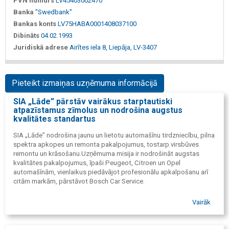
PVN numurs
LV45403002470
Banka
"Swedbank"
Bankas konts
LV75HABA0001408037100
Dibināts
04.02.1993
Juridiskā adrese
Airītes iela 8, Liepāja, LV-3407
Pieteikt izmaiņas uzņēmuma informācijā
SIA „Lāde” pārstāv vairākus starptautiski
atpazīstamus zīmolus un nodrošina augstus
kvalitātes standartus
SIA „Lāde” nodrošina jaunu un lietotu automašīnu tirdzniecību, pilna
spektra apkopes un remonta pakalpojumus, tostarp virsbūves
remontu un krāsošanu.Uzņēmuma misija ir nodrošināt augstas
kvalitātes pakalpojumus, īpaši Peugeot, Citroen un Opel
automašīnām, vienlaikus piedāvājot profesionālu apkalpošanu arī
citām markām, pārstāvot Bosch Car Service.
Vairāk