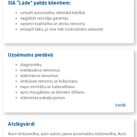
SIA “Lāde” palīdz klientiem:
uzturēt automašīnu tehniskā kārtībā
saglabāt ražotāja garantiju
saņemt kvalitatīvu un drošu remontu
ietaupīt laiku, jo viss tiek nodrošināts vienuviet
Uzņēmums piedāvā:
diagnostiku
mehāniskos remontus
elektriskos remontus
virsbūves remontu un krāsošanu
riepu montāžu un balansēšanu
auto mazgāšanu un ķīmisko tīrīšanu
stāvvietas pakalpojumus
Vairāk
Atslēgvārdi
Auto tirdzniecība, auto saloni, jaunu automašīnu tirdzniecība, Auto