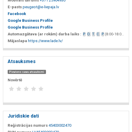
Mobilais tālrunis
+371 25904930
E-pasts
peugeot@e-liepaja.lv
Facebook
Google Business Profile
Google Business Profile
Automazgātava (ar rokām) darba laiks :
(8.00-18.00)
P.
O.
T.
C.
P.
Mājaslapa
https://www.lade.lv/
Atsauksmes
Pievieno savu atsauksmi
Novērtē
Juridiskie dati
Reģistrācijas numurs
45403002470