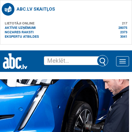
ABC.LV SKAITĻOS
LIETOTĀJI ONLINE
217
AKTĪVIE UZŅĒMUMI
28075
NOZARES RAKSTI
2373
EKSPERTU ATBILDES
3041
Toggle
naviga