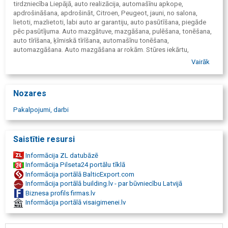
tirdzniecība Liepājā, auto realizācija, automašīnu apkope,
apdrošināšana, apdrošināt, Citroen, Peugeot, jauni, no salona,
lietoti, mazlietoti, labi auto ar garantiju, auto pasūtīšana, piegāde
pēc pasūtījuma. Auto mazgātuve, mazgāšana, pulēšana, tonēšana,
auto tīrīšana, ķīmiskā tīrīšana, automašīnu tonēšana,
automazgāšana. Auto mazgāšana ar rokām. Stūres iekārtu,
mehānismu remonts, hidrauliskā stūres pastiprinātāja diagnostika,
Vairāk
reduktoru remonts, hidraulisko pastiprinātāja sūkņa remonts, riteņu,
riepu savirzes/izgāzuma regulēšana. Reika, reikas remonts,
restaurēšana. Lukturu remonts un maiņa, izpūtēju remonts,
Nozares
metināšanas darbi, metināšana, kondicionieru uzpilde. Ritošās
daļas remonts. Transmisijas remonts. Bremžu kluču maiņa, bremžu
Pakalpojumi, darbi
loku maiņa, bremžu disku maiņa, bremžu trubiņu valcēšana un
uzstādīšana. Pirms pārdošanas automašīnas sagatavošana TA
CSDD. Savienojumu un agregātu diagnostika, bremžu sistēmas
Saistītie resursi
remonts, sajūga remonts, eļļas maiņa, filtru maiņa, sveču maiņa,
riepu montāža un balansēšana, riepu remonts, riepu serviss, riepu
Informācija ZL datubāzē
uzstādīšana un balansēšana. Pēcgarantijas serviss, apkalpošana.
Informācija Pilseta24 portālu tīklā
Auto elektrosistēmu diagnostika, remonts. Benzīna dzinēja motoru
Informācija portālā BalticExport.com
diagnostika, remonts. Komerctransporta, mikroautobusu, busu
Informācija portālā building.lv - par būvniecību Latvijā
remonts, diagnostika. Metināšanas darbi. Eļļas kartera remonts.
Biznesa profils firmas.lv
Autoserviss. Auto remonts, autoremonts pēc avārijas ar OCTA un
Informācija portālā visaigimenei.lv
KASKO polisēm. Pirmspirkšanas kompleksā pārbaude. Nestandarta
darbi. Stūres hidrosistēmas diagnostika. Savirzes un savērsuma
regulēšana. Hidropastiprinātāja un stūresvadības mehānismu