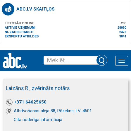
ABC.LV SKAITĻOS
LIETOTĀJI ONLINE
206
AKTĪVIE UZŅĒMUMI
28080
NOZARES RAKSTI
2373
EKSPERTU ATBILDES
3041
Toggle
naviga
Laizāns R., zvērināts notārs
+371 64625650
Atbrīvošanas aleja 88, Rēzekne, LV-4601
Cita noderīga informācija