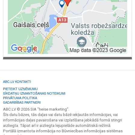
ABC.LV KONTAKTI
PIETEIKT UZŅĒMUMU
SĪKDATŅU IZMANTOŠANAS NOTEIKUMI
PRIVĀTUMA POLITIKA
SADARBĪBAS PARTNERI
ABC.LV © 2026 SIA "heise marketing".
Šīs datu bāzes, tās daļas vai datu bāzē iekļautās informācijas, vai
informācijas daļas pavairošana vai izplatīšana jebkādā formā stingri
aizliegta. Tāpat arī ir aizliegta lejupielāde automātiskā režīmā.
Portālā izmantota informācija no Būvniecības informācijas sistēmas