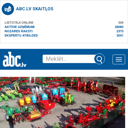
ABC.LV SKAITĻOS
LIETOTĀJI ONLINE
309
AKTĪVIE UZŅĒMUMI
28080
NOZARES RAKSTI
2373
EKSPERTU ATBILDES
3041
Toggle
naviga