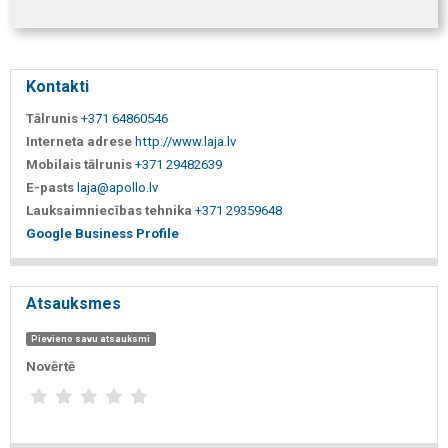
Kontakti
Tālrunis
+371 64860546
Interneta adrese
http://www.laja.lv
Mobilais tālrunis
+371 29482639
E-pasts
laja@apollo.lv
Lauksaimniecības tehnika
+371 29359648
Google Business Profile
Atsauksmes
Pievieno savu atsauksmi
Novērtē