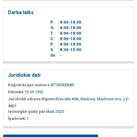
Darba laiks
P.
8
00
-18
00
O.
8
00
-18
00
T.
8
00
-18
00
C.
8
00
-18
00
P.
8
00
-18
00
S.
8
30
-15
00
Sv.
-
Juridiskie dati
Reģistrācijas numurs
47103000680
Dibināts
15.05.1992
Juridiskā adrese
Rūpniecības iela 49A, Madona, Madonas nov., LV-
4801
Iesniegtie gada pārskati
2025
Īpašnieki
1