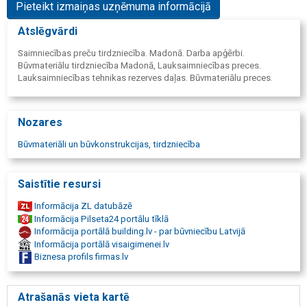
Pieteikt izmaiņas uzņēmuma informācijā
Atslēgvārdi
Saimniecības preču tirdzniecība. Madonā. Darba apģērbi.
Būvmateriālu tirdzniecība Madonā, Lauksaimniecības preces.
Lauksaimniecības tehnikas rezerves daļas. Būvmateriālu preces.
Nozares
Būvmateriāli un būvkonstrukcijas, tirdzniecība
Saistītie resursi
Informācija ZL datubāzē
Informācija Pilseta24 portālu tīklā
Informācija portālā building.lv - par būvniecību Latvijā
Informācija portālā visaigimenei.lv
Biznesa profils firmas.lv
Atrašanās vieta kartē