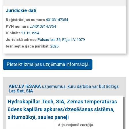
Juridiskie dati
Reģistrācijas numurs
40103147354
PVN numurs
LV40103147354
Dibināts
21.12.1994
Juridiskā adrese
Palsas iela 36, Rīga, LV-1079
Iesniegtie gada pārskati
2025
Pieteikt izmaiņas uzņēmuma informācijā
ABC.LV IESAKA
uzņēmumus, kuru darbība var būt līdzīga
Lat-Set, SIA
Hydrokapillar Tech, SIA, Zemas temperatūras
ūdens kapilāru apkures/dzesēšanas sistēma,
siltumsūkņi, saules paneļi
Atjaunojamā enerģija