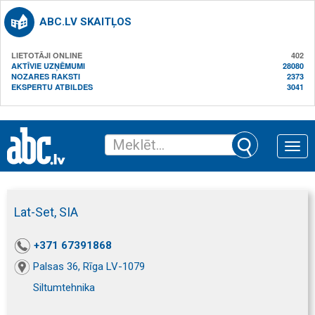
ABC.LV SKAITĻOS
LIETOTĀJI ONLINE
402
AKTĪVIE UZŅĒMUMI
28080
NOZARES RAKSTI
2373
EKSPERTU ATBILDES
3041
Toggle
naviga
Lat-Set, SIA
+371 67391868
Palsas 36, Rīga LV-1079
Siltumtehnika