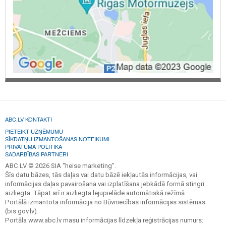
ABC.LV KONTAKTI
PIETEIKT UZŅĒMUMU
SĪKDATŅU IZMANTOŠANAS NOTEIKUMI
PRIVĀTUMA POLITIKA
SADARBĪBAS PARTNERI
ABC.LV © 2026 SIA "heise marketing".
Šīs datu bāzes, tās daļas vai datu bāzē iekļautās informācijas, vai
informācijas daļas pavairošana vai izplatīšana jebkādā formā stingri
aizliegta. Tāpat arī ir aizliegta lejupielāde automātiskā režīmā.
Portālā izmantota informācija no Būvniecības informācijas sistēmas
(bis.gov.lv).
Portāla www.abc.lv masu informācijas līdzekļa reģistrācijas numurs: