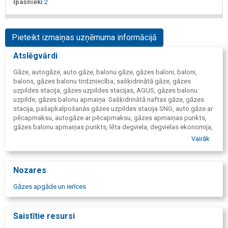
Īpašnieki
2
Pieteikt izmaiņas uzņēmuma informācijā
Atslēgvārdi
Gāze, autogāze, auto gāze, balonu gāze, gāzes baloni, baloni,
balons, gāzes balonu tirdzniecība, sašķidrinātā gāze, gāzes
uzpildes stacija, gāzes uzpildes stacijas, AGUS, gāzes balonu
uzpilde, gāzes balonu apmaiņa. Sašķidrinātā naftas gāze, gāzes
stacija, pašapkalpošanās gāzes uzpildes stacija SNG, auto gāze ar
pēcapmaksu, autogāze ar pēcapmaksu, gāzes apmaiņas punkts,
gāzes balonu apmaiņas punkts, lēta degviela, degvielas ekonomija,
alternatīvā degviela, (gāze) degviela, LPG.
Vairāk
Nozares
Gāzes apgāde un ierīces
Saistītie resursi