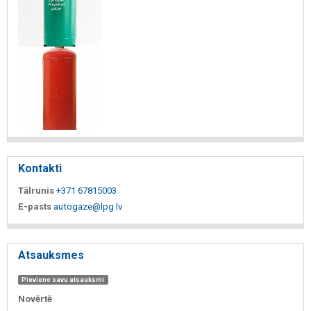
Kontakti
Tālrunis
+371 67815003
E-pasts
autogaze@lpg.lv
Atsauksmes
Pievieno savu atsauksmi
Novērtē