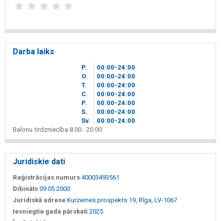
Darba laiks
P.
00
00
-24
00
O.
00
00
-24
00
T.
00
00
-24
00
C.
00
00
-24
00
P.
00
00
-24
00
S.
00
00
-24
00
Sv.
00
00
-24
00
Balonu tirdzniecība 8.00 - 20.00
Juridiskie dati
Reģistrācijas numurs
40003493561
Dibināts
09.05.2000
Juridiskā adrese
Kurzemes prospekts 19, Rīga, LV-1067
Iesniegtie gada pārskati
2025