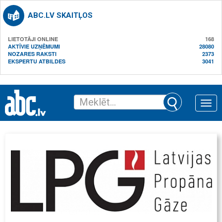
ABC.LV SKAITĻOS
LIETOTĀJI ONLINE
168
AKTĪVIE UZŅĒMUMI
28080
NOZARES RAKSTI
2373
EKSPERTU ATBILDES
3041
Toggle
naviga