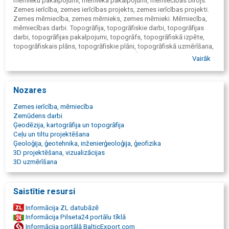
mērnieku pakalpojumi, mērnieka pakalpojumi, mērniecības birojs.
Zemes ierīcība, zemes ierīcības projekts, zemes ierīcības projekti.
Zemes mērniecība, zemes mērnieks, zemes mērnieki. Mērniecība,
mērniecības darbi. Topogrāfija, topogrāfiskie darbi, topogrāfijas
darbi, topogrāfijas pakalpojumi, topogrāfs, topogrāfiskā izpēte,
topogrāfiskais plāns, topogrāfiskie plāni, topogrāfiskā uzmērīšana,
topogrāfisko plānu izstrāde, topo karte. Ūdensvadu projektēšana,
Vairāk
ūdensvads. Kanalizācijas projektēšana, kanalizācija, ūdensapgāde
un kanalizācija. Ģeodēzija, ģeodēziskie darbi, ģeodēzists,
ģeodēzijas pakalpojumi, ģeodēziskā izpēte. Zemes kadastrālā
Nozares
uzmērīšana, kadastrālā uzmērīšana, zemes mērīšana, zemes
uzmērīšana, uzmērīšana. Zemes robežu uzmērīšana, zemes robežu
Zemes ierīcība, mērniecība
apsekošana, zemes robežu atjaunošana, zemes robežu plāni,
Zemūdens darbi
zemes robežu noteikšana. Robežplāns, robežplāni, robežu plāni,
Ģeodēzija, kartogrāfija un topogrāfija
robežu uzmērīšana, robežu nomērīšana, robežu nospraušana.
Ceļu un tiltu projektēšana
Zemes īpašumu sadalīšana un apvienošana, zemes ierīcības darbi,
Ģeoloģija, ģeotehnika, inženierģeoloģija, ģeofizika
zemes ierīcības projekta izstrāde, zemes instrumentālā uzmērīšana.
3D projektēšana, vizualizācijas
Zemesgrāmata. Plānu izgatavošana. Mērniecības instrumentu
3D uzmērīšana
noma. Optiskais nivelieris. Elektroniskais tahimetrs. Divfrekvenču
GPS uztvērējs. Ģeodēzisko atbalstpunktu tīklu ierīkošana,
ģeodēzisko atbalstpunktu tīklu ierīkošana, izmantojot gps. Karjeru
Saistītie resursi
izstrādes, karjeru izpēte. Zemes darbu apjoma aprēķināšana,
zemes darbi. Tilpuma aprēķins. Nivelēšana. Ģeodēzija.
Informācija ZL datubāzē
Inženierģeodēzija, inženierģeodēziskie darbi. Ģeodēzijas un
Informācija Pilseta24 portālu tīklā
kartogrāfijas darbi, kartogrāfija, kartogrāfs. Detālplānošana,
Informācija portālā BalticExport.com