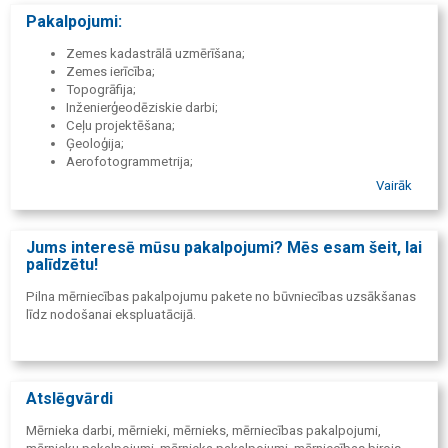
Pakalpojumi:
Zemes kadastrālā uzmērīšana;
Zemes ierīcība;
Topogrāfija;
Inženierģeodēziskie darbi;
Ceļu projektēšana;
Ģeoloģija;
Aerofotogrammetrija;
3D lāzerskenēšana.
Vairāk
Jums interesē mūsu pakalpojumi? Mēs esam šeit, lai
palīdzētu!
Pilna mērniecības pakalpojumu pakete no būvniecības uzsākšanas
līdz nodošanai ekspluatācijā.
Atslēgvārdi
Mērnieka darbi, mērnieki, mērnieks, mērniecības pakalpojumi,