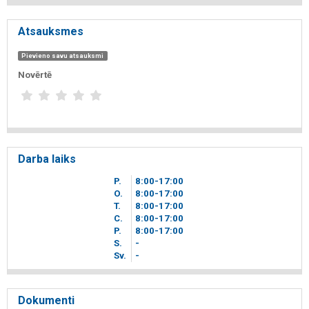
Atsauksmes
Pievieno savu atsauksmi
Novērtē
Darba laiks
P.
8
00
-17
00
O.
8
00
-17
00
T.
8
00
-17
00
C.
8
00
-17
00
P.
8
00
-17
00
S.
-
Sv.
-
Dokumenti