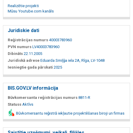
Realizētie projekti
Mūsu Youtube.com kanāls
Juridiskie dati
Reģistrācijas numurs
40003783960
PVN numurs
LV40003783960
Dibināts
22.11.2005
Juridiskā adrese
Eduarda Smiļģa iela 2A, Rīga, LV-1048
Iesniegtie gada pārskati
2025
BIS.GOV.LV informācija
Būvkomersanta reģistrācijas numurs
8811-R
Statuss
Aktīvs
Būvkomersantu reģistrā iekļautie projektēšanas biroji un firmas
Saistītie uzņēmumi, veikali, filiāles