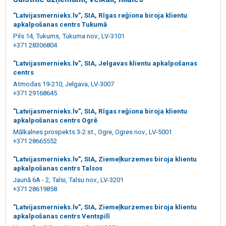
"Latvijasmernieks.lv", SIA, Rīgas reģiona biroja klientu
apkalpošanas centrs Tukumā
Pils 14, Tukums, Tukuma nov., LV-3101
+371 28306804
"Latvijasmernieks.lv", SIA, Jelgavas klientu apkalpošanas
centrs
Atmodas 19-210, Jelgava, LV-3007
+371 29168645
"Latvijasmernieks.lv", SIA, Rīgas reģiona biroja klientu
apkalpošanas centrs Ogrē
Mālkalnes prospekts 3-2.st., Ogre, Ogres nov., LV-5001
+371 28665552
"Latvijasmernieks.lv", SIA, Ziemeļkurzemes biroja klientu
apkalpošanas centrs Talsos
Jaunā 6A - 2, Talsi, Talsu nov., LV-3201
+371 28619858
"Latvijasmernieks.lv", SIA, Ziemeļkurzemes biroja klientu
apkalpošanas centrs Ventspilī