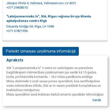
Jāzepa Vītola 4, Valmiera, Valmieras nov. LV-4201
+371 29408310
"Latvijasmernieks.lv", SIA, Rīgas reģiona biroja klientu
apkalpošanas centrs Rīgā
Eduarda Smiļģa 2A, Rīga, LV-1048
+371 67821956
Pieteikt izmaiņas uzņēmuma informācijā
Apraksts
SIA "Latvijasmernieks.lv" ir viens no vadošajiem un pieredzes
bagātākajiem mērniecības uzņēmumiem jau vairāk kā 15 gadus.
Izcila, profesionāla komanda – tā ir mūsu panākumu atslēga.
Mūsu darbinieki ir izcili savas jomas speciālisti, kas sertificējušies
visās mērniecības sfērās, līdz ar to varam piedāvāt kompleksus un
kvalitatīvus risinājumus.
Mūsu speciālisti savā ikdienas darbā izmanto jaunākās tehnoloģijas
un mūsu tehniskajā aprīkojumā ietilpst: elektroniskie manuālie un
Vairāk
robotizētie tahimetri, digitālie nivelieri, globālās navigācijas satelītu
sistēmas instrumenti, bezpilota lidaparāts, lāzerskeneris