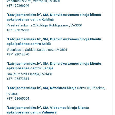
Vasarnīcu 9-2.st., Ventspils, LV-3601
+371 29366049
"Latvijasmernieks.lv", SIA, Dienvidkurzemes biroja klientu
apkalpošanas centrs Kuldīgā
Pilsētas laukums 2, Kuldīga, Kuldīgas nov., LV-3301
+371 26675635
"Latvijasmernieks.lv", SIA, Dienvidkurzemes biroja klientu
apkalpošanas centrs Saldū
Viesnīcas 1, Saldus, Saldus nov., LV-3801
+371 22012570
"Latvijasmernieks.lv", SIA, Dienvidkurzemes biroja klientu
apkalpošanas centrs Liepājā
Graudu 27/29, Liepāja, LV-3401
+371 26572834
"Latvijasmernieks.lv", SIA, Rēzeknes birojs
Dārzu 18, Rēzekne,
LV-4601
+371 28665554
"Latvijasmernieks.lv", SIA, Vidzemes biroja klientu
apkalpošanas centrs Valmierā