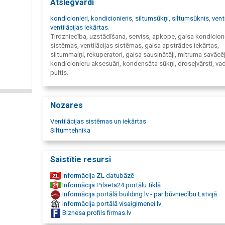
Atslēgvārdi
kondicionieri
,
kondicionieris
,
siltumsūkņi
,
siltumsūknis
,
vent
ventilācijas iekārtas
.
Tirdzniecība, uzstādīšana, serviss, apkope, gaisa kondicio
sistēmas, ventilācijas sistēmas, gaisa apstrādes iekārtas,
siltummaiņi, rekuperatori, gaisa sausinātāji, mitruma savācēj
kondicionieru aksesuāri, kondensāta sūkņi, droseļvārsti, va
pultis.
Nozares
Ventilācijas sistēmas un iekārtas
Siltumtehnika
Saistītie resursi
Informācija ZL datubāzē
Informācija Pilseta24 portālu tīklā
Informācija portālā building.lv - par būvniecību Latvijā
Informācija portālā visaigimenei.lv
Biznesa profils firmas.lv