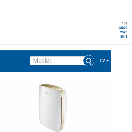
102
28079
2373
3041
LV