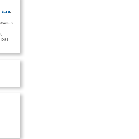
ilācija
,
nēšanas
i,
dības