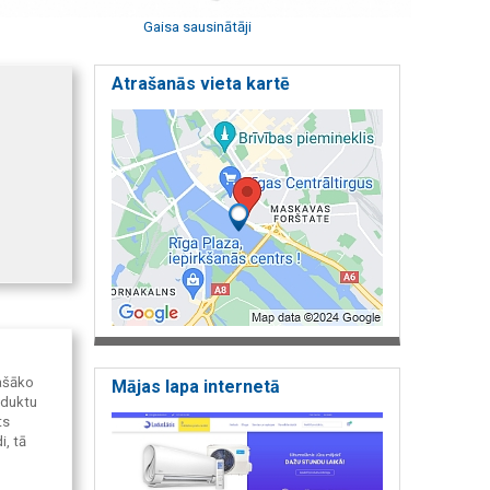
Gaisa sausinātāji
Atrašanās vieta kartē
lašāko
Mājas lapa internetā
oduktu
ts
i, tā