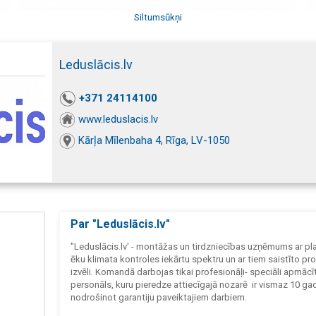
Siltumsūkņi
Leduslācis.lv
+371 24114100
www.leduslacis.lv
Kārļa Mīlenbaha 4, Rīga, LV-1050
Par "Leduslācis.lv"
"Leduslācis.lv' - montāžas un tirdzniecības uzņēmums ar p
ēku klimata kontroles iekārtu spektru un ar tiem saistīto pr
izvēli. Komandā darbojas tikai profesionāļi- speciāli apmācī
personāls, kuru pieredze attiecīgajā nozarē ir vismaz 10 gad
nodrošinot garantiju paveiktajiem darbiem.