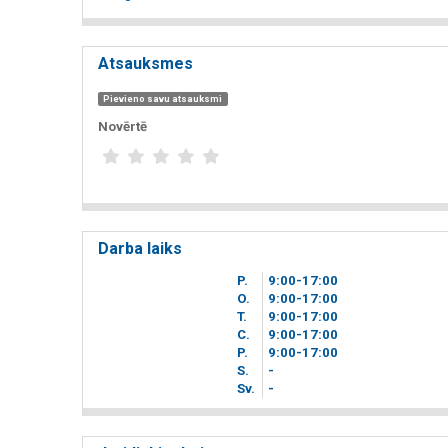
Atsauksmes
Pievieno savu atsauksmi
Novērtē
Darba laiks
P.
9
00
-17
00
O.
9
00
-17
00
T.
9
00
-17
00
C.
9
00
-17
00
P.
9
00
-17
00
S.
-
Sv.
-