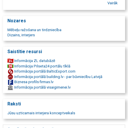
dizaina mēbeles Rīgā
Vairāk
dīvāni
moduļu dīvāni
atpūtas krēsli
Nozares
masīvkoka mēbeles
telpu aromāti
Mēbeļu ražošana un tirdzniecība
lampas
Dizains, interjers
galds
pusdienu galdi
ēdamistabas galds
Saistītie resursi
kafijas galdiņš
plaukts
Informācija ZL datubāzē
televizora galds
Informācija Pilseta24 portālu tīklā
kumodes
Informācija portālā BalticExport.com
krēsli
Informācija portālā building.lv - par būvniecību Latvijā
mīkstās mēbeles
Biznesa profils firmas.lv
pufi
Informācija portālā visaigimenei.lv
stūra dīvāni
bufetes
skapji
Raksti
naktsskapīši
gultas
Jūsu uzticamais interjera konceptveikals
bāra krēsli
galds ēdamistabai
darba galds