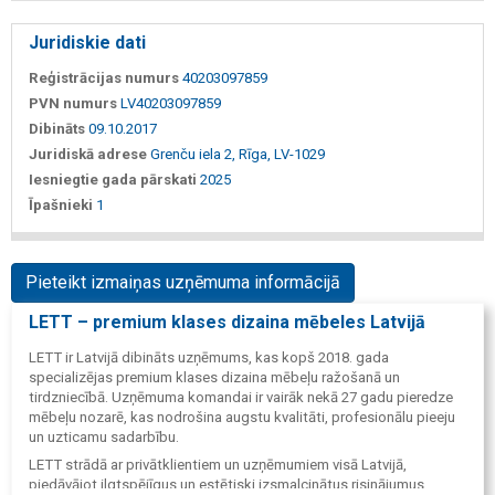
Juridiskie dati
Reģistrācijas numurs
40203097859
PVN numurs
LV40203097859
Dibināts
09.10.2017
Juridiskā adrese
Grenču iela 2, Rīga, LV-1029
Iesniegtie gada pārskati
2025
Īpašnieki
1
Pieteikt izmaiņas uzņēmuma informācijā
LETT – premium klases dizaina mēbeles Latvijā
LETT ir Latvijā dibināts uzņēmums, kas kopš 2018. gada
specializējas premium klases dizaina mēbeļu ražošanā un
tirdzniecībā. Uzņēmuma komandai ir vairāk nekā 27 gadu pieredze
mēbeļu nozarē, kas nodrošina augstu kvalitāti, profesionālu pieeju
un uzticamu sadarbību.
LETT strādā ar privātklientiem un uzņēmumiem visā Latvijā,
piedāvājot ilgtspējīgus un estētiski izsmalcinātus risinājumus