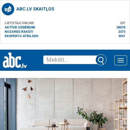
ABC.LV SKAITĻOS
LIETOTĀJI ONLINE
207
AKTĪVIE UZŅĒMUMI
28078
NOZARES RAKSTI
2373
EKSPERTU ATBILDES
3041
Toggle
naviga