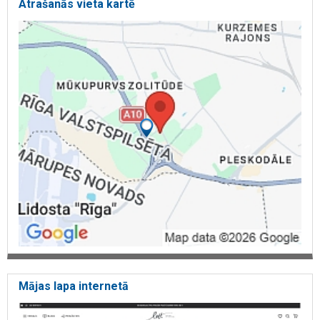
Atrašanās vieta kartē
biroja krēsli
tahta
sienas spogulis
izvelkamie dīvāni
mēbeles pēc pasūtījuma
vietējais mēbeļu ražotājs
interjera risinājumi
premium klases mēbeļu ražošana
mēbeļu ražotājs
mēbeles mājai
mēbeles birojam
modernas mēbeles
kvalitatīvas mīkstās mēbeles
dizaina mēbeļu salons
interjera konceptmēbeles ar garantiju
Mājas lapa internetā