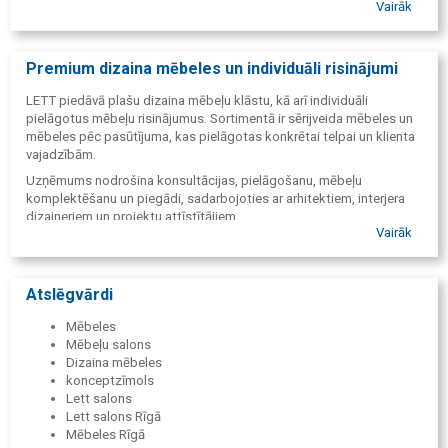
Vairāk
dzīvojamām un komerciālām telpām.
Premium dizaina mēbeles un individuāli risinājumi
LETT piedāvā plašu dizaina mēbeļu klāstu, kā arī individuāli
pielāgotus mēbeļu risinājumus. Sortimentā ir sērijveida mēbeles un
mēbeles pēc pasūtījuma, kas pielāgotas konkrētai telpai un klienta
vajadzībām.
Uzņēmums nodrošina konsultācijas, pielāgošanu, mēbeļu
komplektēšanu un piegādi, sadarbojoties ar arhitektiem, interjera
dizaineriem un projektu attīstītājiem.
Vairāk
Atslēgvārdi
Mēbeles
Mēbeļu salons
Dizaina mēbeles
konceptzīmols
Lett salons
Lett salons Rīgā
Mēbeles Rīgā