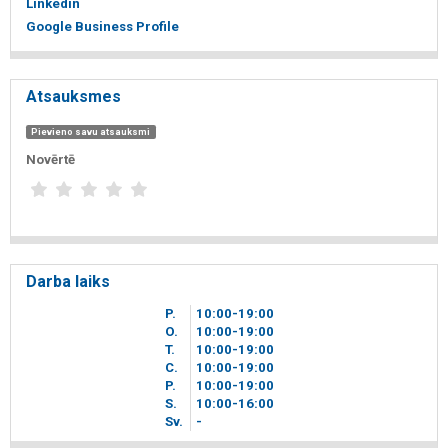
Linkedin
Google Business Profile
Atsauksmes
Pievieno savu atsauksmi
Novērtē
Darba laiks
P.
10
00
-19
00
O.
10
00
-19
00
T.
10
00
-19
00
C.
10
00
-19
00
P.
10
00
-19
00
S.
10
00
-16
00
Sv.
-