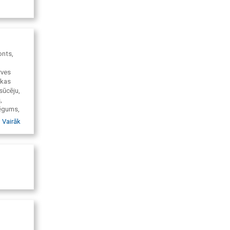
onts,
rves
ikas
osūcēju,
,
lēgums,
,
Vairāk
onts,
s
ju,
bošana
s, veļas
tika,
onts,
tehnikas