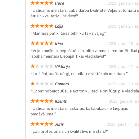
Dace
2023. gada 24. apr
❝Uzticams meistars! Laba darba kvalitāte! Veļas automātu 
ātri un kvalitatīvi! Paldies!❞
Edijs
2023. gada 24. apr
❝Man viss patīk, taisa tehniku tā ka vajag❞
Irina
2023. gada 25. apr
❝Veļasmašīnas, cepeškrāsnis, plīts virsmas - remontēt tikai 
labākā meistara Liepājā! Tikai Vladislavs!❞
Viktorija
2023. gada 27. apr
❝Ļoti lēni, parāk dārgi, es teiktu visliktākais meistars!❞
Guntars
2023. gada 29. apr
❝Gribat nobeigt Jūsu elektroniku, tad laipni lūgti pie Vladisla
Klients
2023. gada 9. ma
❝Uzticams meistars, izskatās, ka labākais no Liepājas
piedāvājuma.❞
Juris
2023. gada 11. ma
❝Ļoti profesionāls un kvalitatīvs meistars!❞