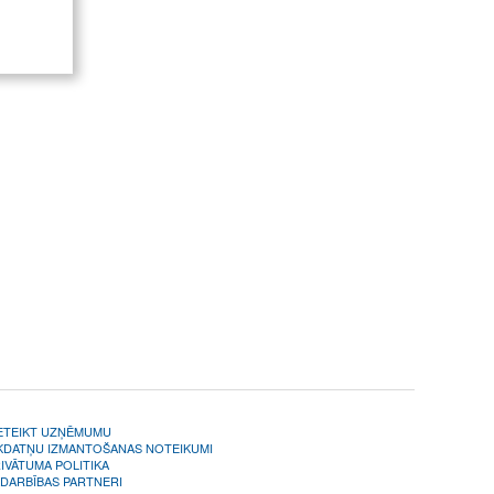
 Datoru
eru
notebook
ehnikas
ru
ts, LED
ileru
 SONY,
Gaggenau,
tar,
tair,
motoru
gultņu
ts
ETEIKT UZŅĒMUMU
KDATŅU IZMANTOŠANAS NOTEIKUMI
IVĀTUMA POLITIKA
DARBĪBAS PARTNERI