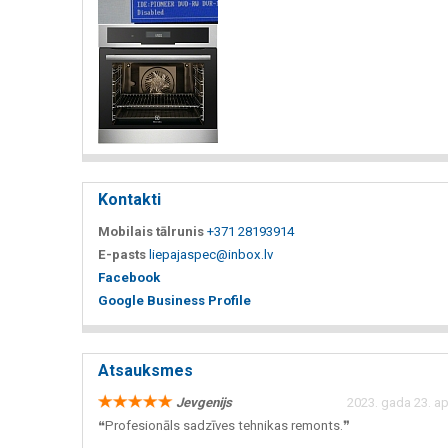
Kontakti
Mobilais tālrunis
+371 28193914
E-pasts
liepajaspec@inbox.lv
Facebook
Google Business Profile
Atsauksmes
Jevgenijs
2023. gada 23. apr
❝Profesionāls sadzīves tehnikas remonts.❞