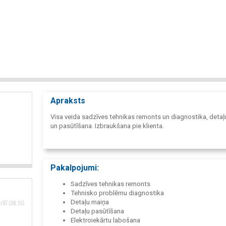
Apraksts
Visa veida sadzīves tehnikas remonts un diagnostika, detaļ
un pasūtīšana. Izbraukšana pie klienta.
Pakalpojumi:
Sadzīves tehnikas remonts
Tehnisko problēmu diagnostika
Detaļu maiņa
īlī 08:50
Detaļu pasūtīšana
Elektroiekārtu labošana