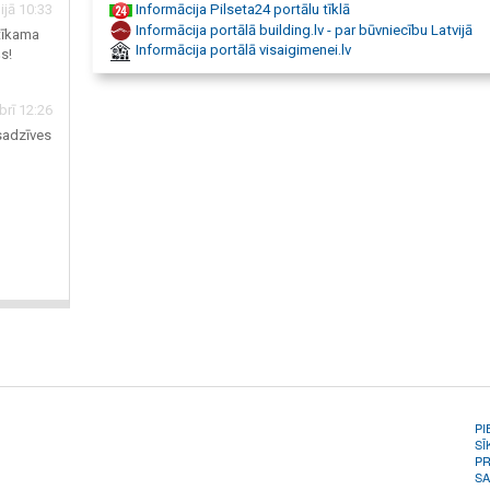
ijā 10:33
Informācija Pilseta24 portālu tīklā
apkalpošana, sadzīves un profesionālās tehnikas remonts,
Informācija portālā building.lv - par būvniecību Latvijā
atīkama
remonts, portatīvo datoru remonts, monitoru remonts, print
Informācija portālā visaigimenei.lv
s!
remonts, laptopu remonts, pc remonts, laptopa remonts, 
remonts, displeja maiņa, ekrāna maiņa, datorserviss, datort
remonts, ātrā palīdzība datoram, datu atjaunošana, televizo
rī 12:26
remonts, LCD televizoru remonts, plazmas televizoru remon
 sadzīves
televizoru remonts, TV remonts, putekļu sūcēju remonts, bo
remonts, ūdens sildītāju remonts, ARISTON, Braun, BOSCH,
Stinol, Indesit, Nardi, Liebherr, Whirlpool, Dyson Siemens, 
Gorenje, Neff, Hotpoint, Funai. Samsung, LG, Panasonic, Ais
Beko, Vido, Mastercook, Blomberg, Dyson, Fagor, Zemler, Je
Bomann, Haieri, Kenwood, Elektromotoru remonts, elektro
labošana, elektroinstrumenta labošana un remonts, gultņi, 
maiņa, pakalpojumi, mazie santehnikas darbi, indukcijas plī
remonts
PI
SĪ
PR
SA