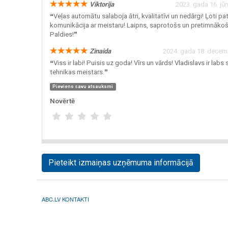
Viktorija
2023. gada 16. jūn
❝Veļas automātu salaboja ātri, kvalitatīvi un nedārgi! Ļoti p
komunikācija ar meistaru! Laipns, saprotošs un pretimnākoš
Paldies!❞
Zinaida
2024. gada 18. decemb
❝Viss ir labi! Puisis uz goda! Vīrs un vārds! Vladislavs ir labs
tehnikas meistars.❞
Pievieno savu atsauksmi
Novērtē
Pieteikt izmaiņas uzņēmuma informācijā
ABC.LV KONTAKTI