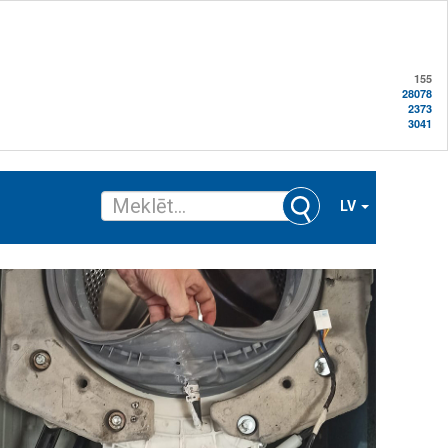
155
28078
2373
3041
LV