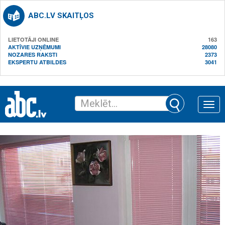
ABC.LV SKAITĻOS
LIETOTĀJI ONLINE
163
AKTĪVIE UZŅĒMUMI
28080
NOZARES RAKSTI
2373
EKSPERTU ATBILDES
3041
Toggle
naviga