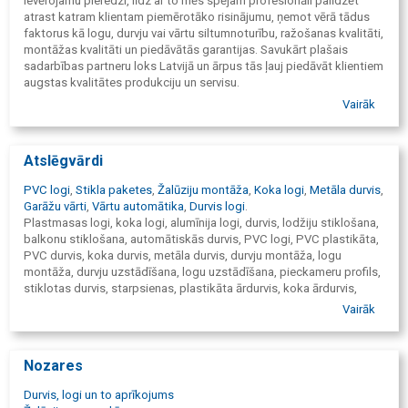
ievērojamu pieredzi, līdz ar to mēs spējam profesionāli palīdzēt
atrast katram klientam piemērotāko risinājumu, ņemot vērā tādus
faktorus kā logu, durvju vai vārtu siltumnoturību, ražošanas kvalitāti,
montāžas kvalitāti un piedāvātās garantijas. Savukārt plašais
sadarbības partneru loks Latvijā un ārpus tās ļauj piedāvāt klientiem
augstas kvalitātes produkciju un servisu.
Vairāk
Atslēgvārdi
PVC logi
,
Stikla paketes
,
Žalūziju montāža
,
Koka logi
,
Metāla durvis
,
Garāžu vārti
,
Vārtu automātika
,
Durvis logi
.
Plastmasas logi, koka logi, alumīnija logi, durvis, lodžiju stiklošana,
balkonu stiklošana, automātiskās durvis, PVC logi, PVC plastikāta,
PVC durvis, koka durvis, metāla durvis, durvju montāža, logu
montāža, durvju uzstādīšana, logu uzstādīšana, pieckameru profils,
stiklotas durvis, starpsienas, plastikāta ārdurvis, koka ārdurvis,
alumīnija ārdurvis, metāla ārdurvis, plastikāta iekšdurvis, koka
Vairāk
iekšdurvis, sērijveida logi, sērijveida logu nomaiņa, logi 119 sērija,
logi 602 sērija, logi 103 sērija, 119 sērija logi, 602 sērija logi, 103
sērija logi, logi, logi lietuviešu projekts, jaunā projekta logi, logi
Nozares
Staļina projekts, logi Hruščova projekts, lietuviešu projekts logi,
jaunais projekts logi, lietuviešu vecā logi, Staļina projekts logi,
Durvis, logi un to aprīkojums
Hruščova projekts logi, lietuviešu vecā projekta, aizsargžalūzijas,