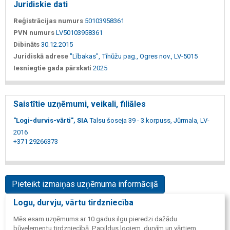
Juridiskie dati
Reģistrācijas numurs
50103958361
PVN numurs
LV50103958361
Dibināts
30.12.2015
Juridiskā adrese
"Lībakas", Tīnūžu pag., Ogres nov., LV-5015
Iesniegtie gada pārskati
2025
Saistītie uzņēmumi, veikali, filiāles
"Logi-durvis-vārti", SIA
Talsu šoseja 39 - 3.korpuss, Jūrmala, LV-
2016
+371 29266373
Pieteikt izmaiņas uzņēmuma informācijā
Logu, durvju, vārtu tirdzniecība
Mēs esam uzņēmums ar 10 gadus ilgu pieredzi dažādu
būvelementu tirdzniecībā. Papildus logiem, durvīm un vārtiem