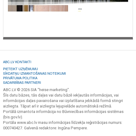
ABC.LV KONTAKTI
PIETEIKT UZŅĒMUMU
SĪKDATŅU IZMANTOŠANAS NOTEIKUMI
PRIVĀTUMA POLITIKA
SADARBĪBAS PARTNERI
ABC.LV © 2026 SIA "heise marketing".
Šīs datu bāzes, tās daļas vai datu bāzē iekļautās informācijas, vai
informācijas daļas pavairošana vai izplatīšana jebkādā formā stingri
aizliegta. Tāpat arī ir aizliegta lejupielāde automātiskā režīmā.
Portālā izmantota informācija no Būvniecības informācijas sistēmas
(bis.gov.lv).
Portāla www.abc.lv masu informācijas līdzekļa reģistrācijas numurs:
000740427. Galvenā redaktore: Ingūna Pempere.