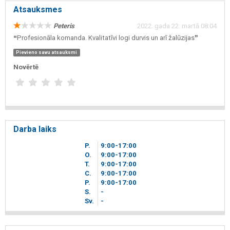
Atsauksmes
Peteris
2022. gada 22. martā 08:04
❝Profesionāla komanda. Kvalitatīvi logi durvis un arī žalūzijas❞
Pievieno savu atsauksmi
Novērtē
Darba laiks
P.
9
00
-17
00
O.
9
00
-17
00
T.
9
00
-17
00
C.
9
00
-17
00
P.
9
00
-17
00
S.
-
Sv.
-