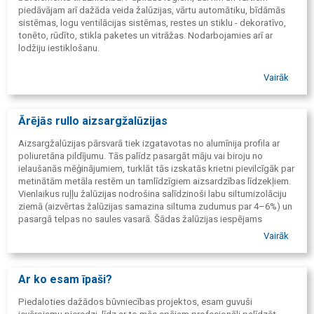
piedāvājam arī dažāda veida žalūzijas, vārtu automātiku, bīdāmās
sistēmas, logu ventilācijas sistēmas, restes un stiklu - dekoratīvo,
tonēto, rūdīto, stikla paketes un vitrāžas. Nodarbojamies arī ar
lodžiju iestiklošanu.
Vairāk
Ārējās rullo aizsargžalūzijas
Aizsargžalūzijas pārsvarā tiek izgatavotas no alumīnija profila ar
poliuretāna pildījumu. Tās palīdz pasargāt māju vai biroju no
ielaušanās mēģinājumiem, turklāt tās izskatās krietni pievilcīgāk par
metinātām metāla restēm un tamlīdzīgiem aizsardzības līdzekļiem.
Vienlaikus ruļļu žalūzijas nodrošina salīdzinoši labu siltumizolāciju
ziemā (aizvērtas žalūzijas samazina siltuma zudumus par 4–6%) un
pasargā telpas no saules vasarā. Šādas žalūzijas iespējams
uzstādīt ne tikai logiem, bet arī vitrīnām, durvīm, garāžu vārtiem vai
Vairāk
nojumēm, kā arī sadalīt telpas.
Ar ko esam īpaši?
Piedaloties dažādos būvniecības projektos, esam guvuši