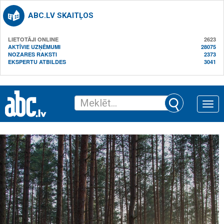
ABC.LV SKAITĻOS
LIETOTĀJI ONLINE
2623
AKTĪVIE UZŅĒMUMI
28075
NOZARES RAKSTI
2373
EKSPERTU ATBILDES
3041
Toggle
naviga