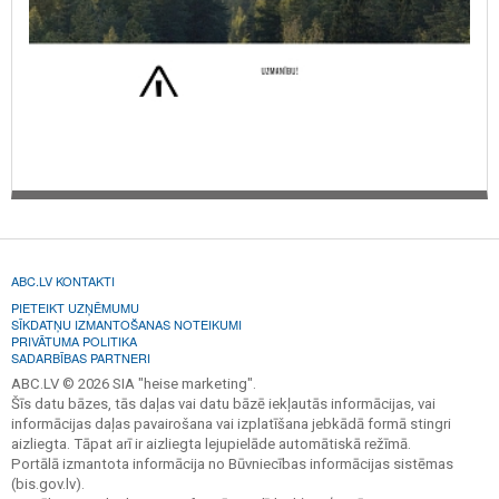
ABC.LV KONTAKTI
PIETEIKT UZŅĒMUMU
SĪKDATŅU IZMANTOŠANAS NOTEIKUMI
PRIVĀTUMA POLITIKA
SADARBĪBAS PARTNERI
ABC.LV © 2026 SIA "heise marketing".
Šīs datu bāzes, tās daļas vai datu bāzē iekļautās informācijas, vai
informācijas daļas pavairošana vai izplatīšana jebkādā formā stingri
aizliegta. Tāpat arī ir aizliegta lejupielāde automātiskā režīmā.
Portālā izmantota informācija no Būvniecības informācijas sistēmas
(bis.gov.lv).