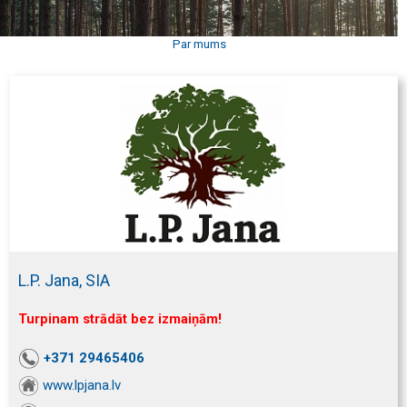
Par mums
L.P. Jana, SIA
Turpinam strādāt bez izmaiņām!
+371 29465406
www.lpjana.lv