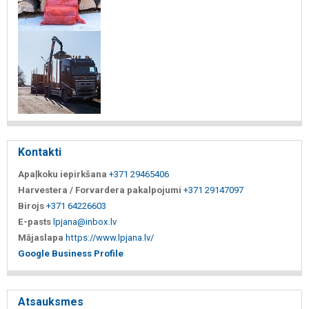
Kontakti
Apaļkoku iepirkšana
+371 29465406
Harvestera / Forvardera pakalpojumi
+371 29147097
Birojs
+371 64226603
E-pasts
lpjana@inbox.lv
Mājaslapa
https://www.lpjana.lv/
Google Business Profile
Atsauksmes