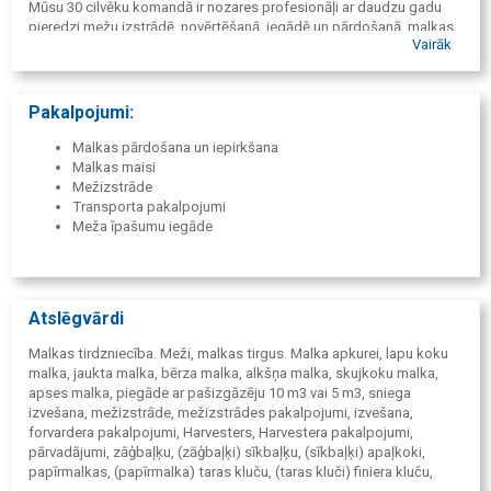
Mūsu 30 cilvēku komandā ir nozares profesionāļi ar daudzu gadu
pieredzi mežu izstrādē, novērtēšanā, iegādē un pārdošanā, malkas
Vairāk
darījumos un loģistikā.
Pakalpojumi:
Malkas pārdošana un iepirkšana
Malkas maisi
Mežizstrāde
Transporta pakalpojumi
Meža īpašumu iegāde
Atslēgvārdi
Malkas tirdzniecība. Meži, malkas tirgus. Malka apkurei, lapu koku
malka, jaukta malka, bērza malka, alkšņa malka, skujkoku malka,
apses malka, piegāde ar pašizgāzēju 10 m3 vai 5 m3, sniega
izvešana, mežizstrāde, mežizstrādes pakalpojumi, izvešana,
forvardera pakalpojumi, Harvesters, Harvestera pakalpojumi,
pārvadājumi, zāģbaļķu, (zāģbaļķi) sīkbaļķu, (sīkbaļķi) apaļkoki,
papīrmalkas, (papīrmalka) taras kluču, (taras kluči) finiera kluču,