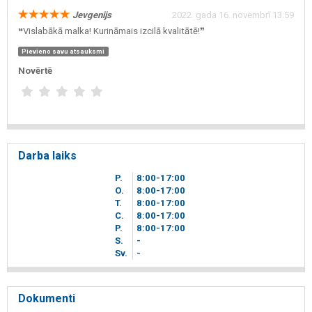
Jevgenijs
2022. gada 16. novembrī 13:59
❝Vislabākā malka! Kurināmais izcilā kvalitātē!❞
Pievieno savu atsauksmi
Novērtē
Darba laiks
P.
8
00
-17
00
O.
8
00
-17
00
T.
8
00
-17
00
C.
8
00
-17
00
P.
8
00
-17
00
S.
-
Sv.
-
Dokumenti