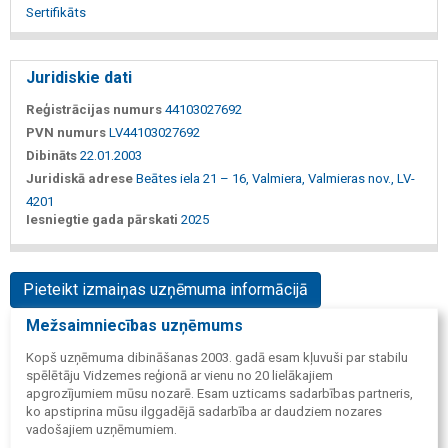
Sertifikāts
Juridiskie dati
Reģistrācijas numurs
44103027692
PVN numurs
LV44103027692
Dibināts
22.01.2003
Juridiskā adrese
Beātes iela 21 – 16, Valmiera, Valmieras nov., LV-
4201
Iesniegtie gada pārskati
2025
Pieteikt izmaiņas uzņēmuma informācijā
Mežsaimniecības uzņēmums
Kopš uzņēmuma dibināšanas 2003. gadā esam kļuvuši par stabilu
spēlētāju Vidzemes reģionā ar vienu no 20 lielākajiem
apgrozījumiem mūsu nozarē. Esam uzticams sadarbības partneris,
ko apstiprina mūsu ilggadējā sadarbība ar daudziem nozares
vadošajiem uzņēmumiem.