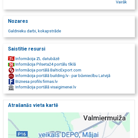
(finierkluči) un malkas, (malka)pirkšana un realizācija. Meža
Vairāk
īpašumu, (īpašumi) un cirsmu, (cirsmas) pirkšana. Izstrādātu meža
zemju pārdošana. Zemes īpašumu pirkšana. Malkas pašizgāzējs.
Valmiera, Cēsis, Limbaži, Valka, Smiltene, Gulbene, Madona, malka
Nozares
Valmierā, malka Valmiera, malka. Apaļkoki: bērza, egles, priedes,
baļķi Valmiera, Vidzeme. Mežizstrāde Vidzemē. Malkas piegāde
Galdnieku darbi, kokapstrāde
Valmiera, Cēsis, Valka, Smiltene, Limbaži, Gulbene, Madona.
Saistītie resursi
Informācija ZL datubāzē
Informācija Pilseta24 portālu tīklā
Informācija portālā BalticExport.com
Informācija portālā building.lv - par būvniecību Latvijā
Biznesa profils firmas.lv
Informācija portālā visaigimenei.lv
Atrašanās vieta kartē