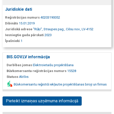
Juridiskie dati
Reģistrācijas numurs
40203190052
Dibināts
15.01.2019
Juridiskā adrese
"Rūķi", Straupes pag., Cēsu nov., LV-4152
Iesniegtie gada pārskati
2023
Īpašnieki
1
BIS.GOV.LV informācija
Darbības jomas
Elektroietaišu projektēšana
Būvkomersanta reģistrācijas numurs
15528
Statuss
Aktīvs
Būvkomersantu reģistrā iekļautie projektēšanas biroji un firmas
Pieteikt izmaiņas uzņēmuma informācijā