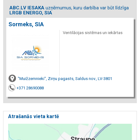
ABC.LV IESAKA
uzņēmumus, kuru darbība var būt līdzīga
LRGB ENERGO, SIA
Sormeks, SIA
Ventilācijas sistēmas un iekārtas
"Muižzemnieki", Zirņu pagasts, Saldus nov., LV-3801
+371 28690088
Atrašanās vieta kartē