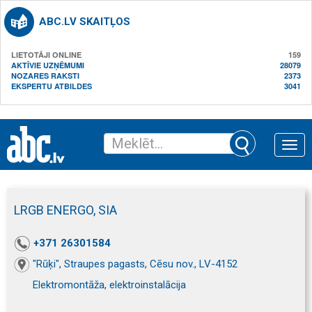
ABC.LV SKAITĻOS
LIETOTĀJI ONLINE
159
AKTĪVIE UZŅĒMUMI
28079
NOZARES RAKSTI
2373
EKSPERTU ATBILDES
3041
Toggle
naviga
LRGB ENERGO, SIA
+371 26301584
"Rūķi", Straupes pagasts, Cēsu nov., LV-4152
Elektromontāža, elektroinstalācija