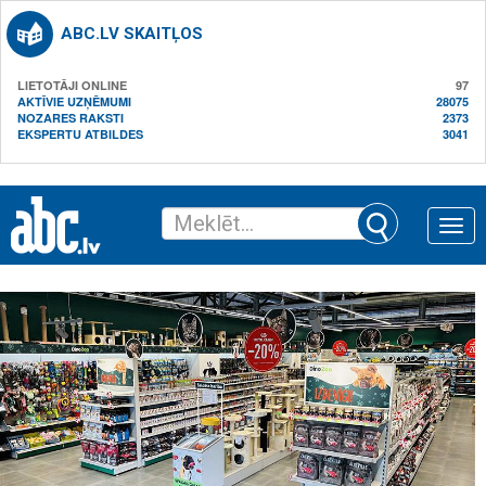
ABC.LV SKAITĻOS
LIETOTĀJI ONLINE
97
AKTĪVIE UZŅĒMUMI
28075
NOZARES RAKSTI
2373
EKSPERTU ATBILDES
3041
Toggle
naviga