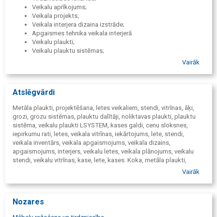
Veikalu aprīkojums;
Veikala projekts;
Veikala interjera dizaina izstrāde;
Apgaismes tehnika veikala interjerā
Veikalu plaukti;
Veikalu plauktu sistēmas;
Plauktu dalītāji;
Vairāk
Letes veikaliem;
Stendi;
Vitrīnas;
Atslēgvārdi
Grozi;
Metāla āķi;
Metāla plaukti, projektēšana, letes veikaliem, stendi, vitrīnas, āķi,
Mēbeļu furnitūra;
grozi, grozu sistēmas, plauktu dalītāji, noliktavas plaukti, plauktu
Mēbeļu vairumtirdzniecība;
sistēma, veikalu plaukti LSYSTEM, kases galdi, cenu sloksnes,
Noliktavu plauktu sistēmas;
iepirkumu rati, letes, veikala vitrīnas, iekārtojums, lete, stendi,
Metāla plaukti.
veikala inventārs, veikala apgaismojums, veikala dizains,
apgaismojums, interjers, veikalu letes, veikala plānojums, veikalu
stendi, veikalu vitrīnas, kase, lete, kases. Koka, metāla plaukti,
plaukts, plaukti pie sienas, kases galds, metāla stendi, koka stendi,
Vairāk
letes augstums, letes cena, letes cenas, stends, tirdzniecības
aprīkojums, aukstuma vitrīnas, vitrīna, cenu zīmju turētāji, stendi
veikaliem, tirdzniecības stendi, vitrīnas veikaliem, tirdzniecības,
Nozares
priekšmeti, pakalpojumi, arhitektūra, furnitūra, tehnika, tehnikas,
apgaismes, mēbeļu, tirdzniecība, vairumtirdzniecība, tirdzniecības