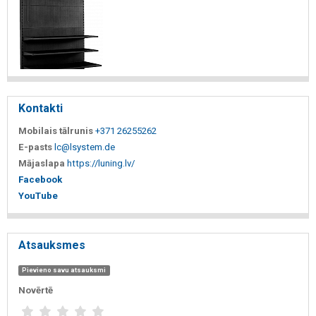
Kontakti
Mobilais tālrunis
+371 26255262
E-pasts
lc@lsystem.de
Mājaslapa
https://luning.lv/
Facebook
YouTube
Atsauksmes
Pievieno savu atsauksmi
Novērtē