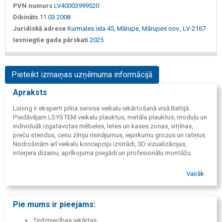
PVN numurs
LV40003999520
Dibināts
11.03.2008
Juridiskā adrese
Kurmales iela 45, Mārupe, Mārupes nov., LV-2167
Iesniegtie gada pārskati
2025
Pieteikt izmaiņas uzņēmuma informācijā
Apraksts
Lüning ir eksperti pilna servisa veikalu iekārtošanā visā Baltijā.
Piedāvājam LSYSTEM veikalu plauktus, metāla plauktus, moduļu un
individuāli izgatavotas mēbeles, letes un kases zonas, vitrīnas,
preču stendus, cenu zīmju risinājumus, iepirkumu grozus un ratiņus.
Nodrošinām arī veikalu koncepciju izstrādi, 3D vizualizācijas,
interjera dizainu, aprīkojuma piegādi un profesionālu montāžu.
Vairāk
Pie mums ir pieejams:
Tirdzniecības iekārtas;