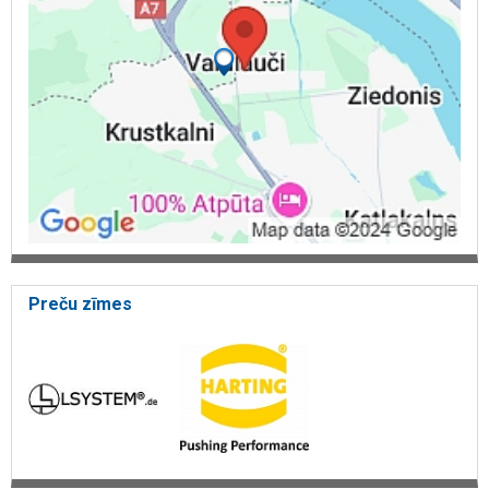
restorāniem, kafejnīcām, picērijām, kulinārijas, profesionālais
aprīkojums virtuvēm, ēdināšanas iestāžu profesionālās iekārtas,
ēdināšanas uzņēmuma virtuves iekārtas, tirdzniecības letes, bāra
aprīkojums, iekārtu paliktņi, iekārtas bāriem, iekārtas kafejnīcām,
iekārtas restorāniem, veikalu un noliktavu aprīkojums un montāža,
veikalu projektēšana un koncepti, tirdzniecības risinājumi,
konsultācijas visos ar pārtikas aprites uzņēmumu.
Preču zīmes