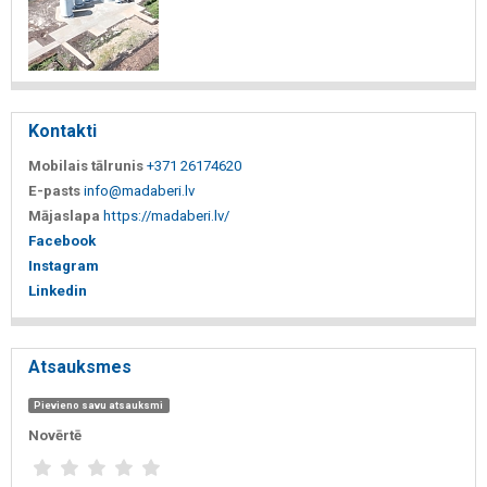
Kontakti
Mobilais tālrunis
+371 26174620
E-pasts
info@madaberi.lv
Mājaslapa
https://madaberi.lv/
Facebook
Instagram
Linkedin
Atsauksmes
Pievieno savu atsauksmi
Novērtē