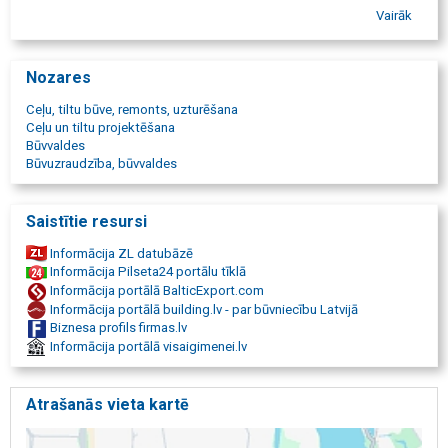
Ceļu projektēšana Latvijā
Vairāk
Meliorācija
Nozares
Ceļu, tiltu būve, remonts, uzturēšana
Ceļu un tiltu projektēšana
Būvvaldes
Būvuzraudzība, būvvaldes
Saistītie resursi
Informācija ZL datubāzē
Informācija Pilseta24 portālu tīklā
Informācija portālā BalticExport.com
Informācija portālā building.lv - par būvniecību Latvijā
Biznesa profils firmas.lv
Informācija portālā visaigimenei.lv
Atrašanās vieta kartē