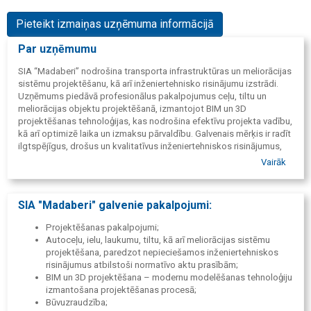
Pieteikt izmaiņas uzņēmuma informācijā
Par uzņēmumu
SIA “Madaberi” nodrošina transporta infrastruktūras un meliorācijas
sistēmu projektēšanu, kā arī inženiertehnisko risinājumu izstrādi.
Uzņēmums piedāvā profesionālus pakalpojumus ceļu, tiltu un
meliorācijas objektu projektēšanā, izmantojot BIM un 3D
projektēšanas tehnoloģijas, kas nodrošina efektīvu projekta vadību,
kā arī optimizē laika un izmaksu pārvaldību. Galvenais mērķis ir radīt
ilgtspējīgus, drošus un kvalitatīvus inženiertehniskos risinājumus,
kas atbilst gan vietējiem, gan starptautiskajiem standartiem.
Vairāk
SIA "Madaberi" galvenie pakalpojumi:
Projektēšanas pakalpojumi;
Autoceļu, ielu, laukumu, tiltu, kā arī meliorācijas sistēmu
projektēšana, paredzot nepieciešamos inženiertehniskos
risinājumus atbilstoši normatīvo aktu prasībām;
BIM un 3D projektēšana – modernu modelēšanas tehnoloģiju
izmantošana projektēšanas procesā;
Būvuzraudzība;