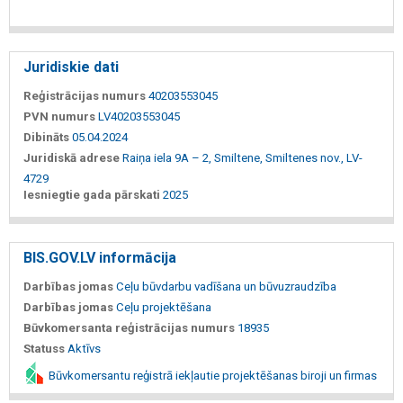
Juridiskie dati
Reģistrācijas numurs
40203553045
PVN numurs
LV40203553045
Dibināts
05.04.2024
Juridiskā adrese
Raiņa iela 9A – 2, Smiltene, Smiltenes nov., LV-
4729
Iesniegtie gada pārskati
2025
BIS.GOV.LV informācija
Darbības jomas
Ceļu būvdarbu vadīšana un būvuzraudzība
Darbības jomas
Ceļu projektēšana
Būvkomersanta reģistrācijas numurs
18935
Statuss
Aktīvs
Būvkomersantu reģistrā iekļautie projektēšanas biroji un firmas