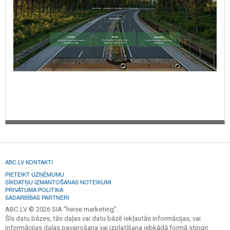
ABC.LV KONTAKTI
PIETEIKT UZŅĒMUMU
SĪKDATŅU IZMANTOŠANAS NOTEIKUMI
PRIVĀTUMA POLITIKA
SADARBĪBAS PARTNERI
ABC.LV © 2026 SIA "heise marketing".
Šīs datu bāzes, tās daļas vai datu bāzē iekļautās informācijas, vai
informācijas daļas pavairošana vai izplatīšana jebkādā formā stingri