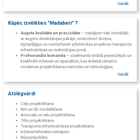
Neatkarīga būvdarbu uzraudzība un kontrole, lai nodrošinātu
Vairāk
kvalitāti, drošību un atbilstību normatīviem.
Kāpēc izvēlēties "Madaberi" ?
Augsta kvalitāte un precizitāte
– risinājumi tiek izstrādāti
ar augstu detalizācijas pakāpi, nodrošinot drošus,
ilgtspējīgus un normatīviem atbilstošus projektus transporta
infrastruktūras un meliorācijas jomā;
Profesionāla komanda
– uzņēmumā strādā pieredzējuši un
kvalificēti inženieri un speciālisti, kas ikdienā izmanto
modernas projektēšanas metodes un tehnoloģijas;
Ilgtspējīga pieeja
– tiek izstrādāti risinājumi, kas ir ne tikai
Vairāk
funkcionāli šodien, bet arī ilgtspējīgi un ekonomiski pamatoti
ilgtermiņā;
Visaptveroši pakalpojumi transporta infrastruktūras
Atslēgvārdi
projektos
– no projektēšanas un būvuzraudzības līdz
BIM/3D risinājumiem;
Ceļu projektēšana
Individuāli pielāgoti risinājumi
– katrs projekts tiek
Bim un 3D modelēšana
veidots, ņemot vērā klienta specifiskās vajadzības un
Autoceļu un ielu projektēšana
projekta mērķus.
Tiltu projektēšana
Transporta infrastruktūras projektēšana
Inženiertehniskie risinājumi
Būvuzraudzība