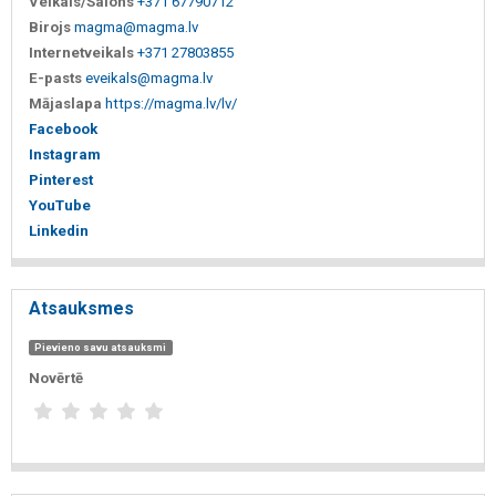
Veikals/Salons
+371 67790712
Birojs
magma@magma.lv
Internetveikals
+371 27803855
E-pasts
eveikals@magma.lv
Mājaslapa
https://magma.lv/lv/
Facebook
Instagram
Pinterest
YouTube
Linkedin
Atsauksmes
Pievieno savu atsauksmi
Novērtē