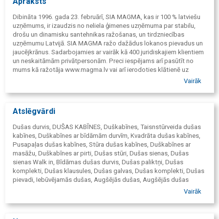
Apraksts
Dibināta 1996. gada 23. februārī, SIA MAGMA, kas ir 100 % latviešu
uzņēmums, ir izaudzis no neliela ģimenes uzņēmuma par stabilu,
drošu un dinamisku santehnikas ražošanas, un tirdzniecības
uzņēmumu Latvijā. SIA MAGMA ražo dažādus lokanos pievadus un
jaucējkrānus. Sadarbojamies ar vairāk kā 400 juridiskajiem klientiem
un neskaitāmām privātpersonām. Preci iespējams arī pasūtīt no
mums kā ražotāja www.magma.lv vai arī ierodoties klātienē uz
salonu Rīgā, Katrīnas dambī 18a, kur 8117m2 lielajā teritorijā atrodas
Vairāk
arī ražotne, noliktava, galvenais birojs un ekspozīcijas zāle. Mēs
nodrošinām klientiem pilnu servisa paketi no pēcpārdošanas
apkalpošanas un servisa, līdz ieviešanai tirdzniecībā klienta
Atslēgvārdi
veikalos.
Dušas durvis, DUŠAS KABĪNES, Duškabīnes, Taisnstūrveida dušas
kabīnes, Duškabīnes ar bīdāmām durvīm, Kvadrāta dušas kabīnes,
Pusapaļas dušas kabīnes, Stūra dušas kabīnes, Duškabīnes ar
masāžu, Duškabīnes ar pirti, Dušas stūri, Dušas sienas, Dušas
sienas Walk in, Bīdāmas dušas durvis, Dušas paliktņi, Dušas
komplekti, Dušas klausules, Dušas galvas, Dušas komplekti, Dušas
pievadi, Iebūvējamās dušas, Augšējās dušas, Augšējās dušas
turētāji, Sānu dušas, Dušas pārslēdzēji, Dušas ventili, Dušas izvadi,
Vairāk
Dušas turētāji, Dušas stieņi, Dušas paneļi, Higiēniskās dušas, Trapi,
Elektriskie boileri, Elektriskie dvieļu žāvētāji, Grīdas apkures
sistēmas, Grīdas apkures caurules, Radiatori, Ūdens boileri, Ūdens