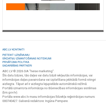
Jaucējkrāni uz vannas malas, , Jaucējkrāni ar grozāmu izteku,
Jaucējkrāni ar apgaismojumu, Jaucējkrāni ar ūdens sildītāju,
Jaucējkrāni ar aeratoru, Jaucējkrāni ar vienu sviru, Jaucējkrāni ar
ventiļiem, Jaucējkrāni ar pogu, Elektroniskie jaucējkrāni, Misiņa
jaucējkrāni, Tērauda jaucējkrāni, Hromēti jaucējkrāni, Melni
jaucējkrāni, Balti jaucējkrāni, Gofras, Ražots Latvijā, Pievadi, Lokanie
pievadi, Ūdens pievadi, Caurules, Caurules un to savienojumi,
Veidgabali, Ventiļi, WC podi, Gaisa, Aeratori, Tīrīšanas līdzekļi,
Kaļķakmens noņēmēji, Remonts, Serviss, Acquabella, Agger, Aima
Design, AlcaPlast, Altasan, Alvaro Banos, Alveus, AM.PM, Andrea,
AquaGranitEx, Aqualux, Aquanerzh, Aquanet, Aqwella, Aqwella 5
ABC.LV KONTAKTI
stars, Arbonia, Arcus, Armadi Art, Art&Max, ArtCeram, Arti-Deco,
Artik, Artwelle, ASB-Mebel, ASB-Woodline, Avanti, Axentia, Axor,
PIETEIKT UZŅĒMUMU
SĪKDATŅU IZMANTOŠANAS NOTEIKUMI
Bacchetta, Bach, Bagno & Associati, Baltijos Brasta, Bandini, Bas,
PRIVĀTUMA POLITIKA
Bath Plus, Bathco, BelBagno, Bella, Bellezza, Bemeta, Benetto,
SADARBĪBAS PARTNERI
Berges Wasserhaus, Berholm, Besco, Bette, Bien, Binele,
ABC.LV © 2026 SIA "heise marketing".
Black&White, Blanco, BLB, Blonder Home, Bocchi, Boheme, Bolu,
Šīs datu bāzes, tās daļas vai datu bāzē iekļautās informācijas, vai
Bone Crusher, Bossini, Brabantia, Bravat, Bronze de Luxe,
informācijas daļas pavairošana vai izplatīšana jebkādā formā stingri
Bugnatese, Cameya, Caprigo, Carnation Home Fashions, Casa Di
aizliegta. Tāpat arī ir aizliegta lejupielāde automātiskā režīmā.
Vanna, Castalia, Catalano, Ceramica Nova, Cersanit, Cezares,
Portālā izmantota informācija no Būvniecības informācijas sistēmas
Clarberg, Clever, Colombo Design, Colombo New Scal S.p.A.,
(bis.gov.lv).
Colomdo, Comforty, Creative Bath, Creavit, Creo, Croscill, D&K, D@,
Portāla www.abc.lv masu informācijas līdzekļa reģistrācijas numurs:
Damixa, Dasch, De Aqua, Defesto, Della, Demax, Dneprokeramika,
000740427. Galvenā redaktore: Ingūna Pempere.
Dolphin, Domoterm, Dorff, Dr. Gans, Dreja, Dreja.eco, Dubiel Vitrum,
Duravit, Duschy, Dyson, E.C.A., Eban, Edelform, Eformetal, Elghansa,