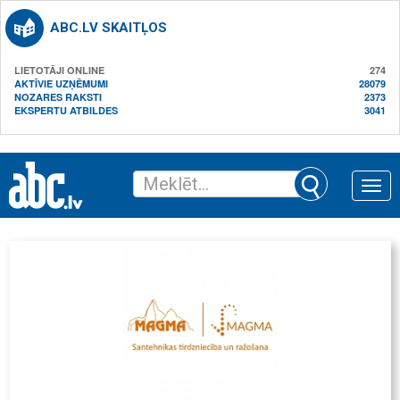
ABC.LV SKAITĻOS
LIETOTĀJI ONLINE
274
AKTĪVIE UZŅĒMUMI
28079
NOZARES RAKSTI
2373
EKSPERTU ATBILDES
3041
Toggle
naviga