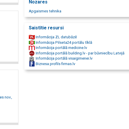
Nozares
Apgaismes tehnika
Saistītie resursi
Informācija ZL datubāzē
Informācija Pilseta24 portālu tīklā
Informācija portālā medicine.lv
Informācija portālā building.lv - par būvniecību Latvijā
Informācija portālā visaigimenei.lv
Biznesa profils firmas.lv
es nov.,