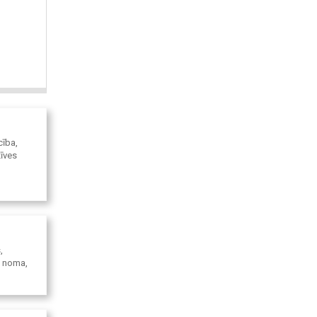
cība,
zīves
,
u noma,