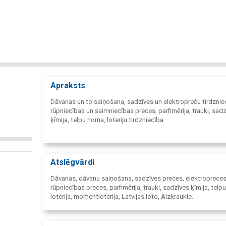
Apraksts
Dāvanas un to saiņošana, sadzīves un elektropreču tirdznie
rūpniecības un saimniecības preces, parfimērija, trauki, sad
ķīmija, telpu noma, loteriju tirdzniecība.
Atslēgvārdi
Dāvanas, dāvanu saiņošana, sadzīves preces, elektropreces
rūpniecības preces, parfimērija, trauki, sadzīves ķīmija, telp
loterija, momentloterija, Latvijas loto, Aizkraukle.