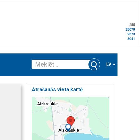
255
28079
2373
3041
LV
Atrašanās vieta kartē