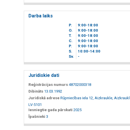
Darba laiks
P.
9
00
-18
00
O.
9
00
-18
00
T.
9
00
-18
00
C.
9
00
-18
00
P.
9
00
-18
00
S.
10
00
-14
00
Sv.
-
Juridiskie dati
Reģistrācijas numurs
48702000318
Dibināts
13.03.1992
Juridiskā adrese
Rūpniecības iela 12, Aizkraukle, Aizkraukl
LV-5101
Iesniegtie gada pārskati
2025
Īpašnieki
3