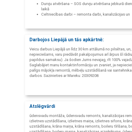
Durvju atvēršana – SOS durvju atvēršana jebkurā die
laikā
Celtniecības darbi – remonta darbi, kanalizācijas un
ūdensvadu montāža
Remonts un apkope – mājas meistars, tapetes, grīdu
griestu apdare
Piegāde un montāža – mēbeļu piegāde un uzstādīša
Darbojos Liepājā un tās apkārtnē:
krāvēja pakalpojumi
Mājas un dārza darbi – zāles pļaušana, teritorijas u
Veicu darbus Liepājā un līdz 30 km attālumā no pilsētas, un, 
nepieciešams, varu piedāvāt pakalpojumus arī ārpus šī rādiu
papildus samaksu). Ja šodien Jums nevajag, rīt 100% vajad
Saglabājiet manu kontaktinformāciju un zvaniet, ja nepieci
palīgs mājokļa remontā, mēbeļu uzstādīšanā vai santehnika
darbos. Sazinieties ar Mareku: 20309208.
Atslēgvārdi
ūdensvadu montāža, ūdensvadu remonts, kanalizācijas rem
izlietnes uzstādīšana, izlietnes maiņa, izlietnes sifons, krān
uzstādīšana, krāna maiņa, krāna remonts, boileru tīrīšana, bo
uzstādīšana, boileru maiņa, kanalizācijas aizsērējums, ūden