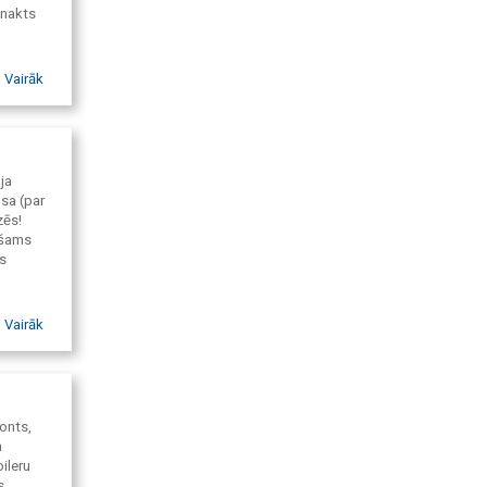
nnakts
Vairāk
 darbi,
na,
zkopšana
ja
sa (par
zēs!
ešams
s
Vairāk
onts,
a
ileru
s