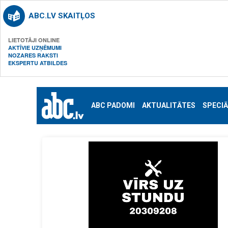
ABC.LV SKAITĻOS
LIETOTĀJI ONLINE
AKTĪVIE UZŅĒMUMI
NOZARES RAKSTI
EKSPERTU ATBILDES
ABC PADOMI
AKTUALITĀTES
SPECIĀ