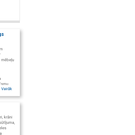
gs
km
r
, mēbeļu
a
 Esmu
Vairāk
rī ar
i, krāni
ūtījuma,
eles
a