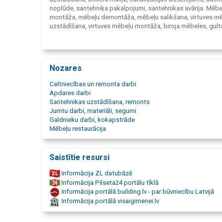
noplūde, santehniķa pakalpojumi, santehnikas avārija. Mēbe
montāža, mēbeļu demontāža, mēbeļu salikšana, virtuves m
uzstādīšana, virtuves mēbeļu montāža, biroja mēbeles, gult
montāža, skapja montāža, plauktu uzstādīšana, galda mon
mēbeļu remonts. Durvju atvēršana, avārijas durvju atvēršana,
slēdzenes maiņa, durvju remonts. Veļas automāta uzstādīš
veļasmašīnas uzstādīšana, veļasmašīnas pieslēgšana.
Rem
Nozares
darbi, elektriķis, elektriķa pakalpojumi, tapešu līmēšana, grī
ieklāšana, griestu apdare, kanalizācijas vadu montāža, rem
Celtniecības un remonta darbi
Liepājā. Zāles pļaušana, teritorijas uzkopšana, āra darbi, vār
Apdares darbi
Santehnikas uzstādīšana, remonts
Jumtu darbi, materiāli, segumi
Galdnieku darbi, kokapstrāde
Mēbeļu restaurācija
Saistītie resursi
Informācija ZL datubāzē
Informācija Pilseta24 portālu tīklā
Informācija portālā building.lv - par būvniecību Latvijā
Informācija portālā visaigimenei.lv