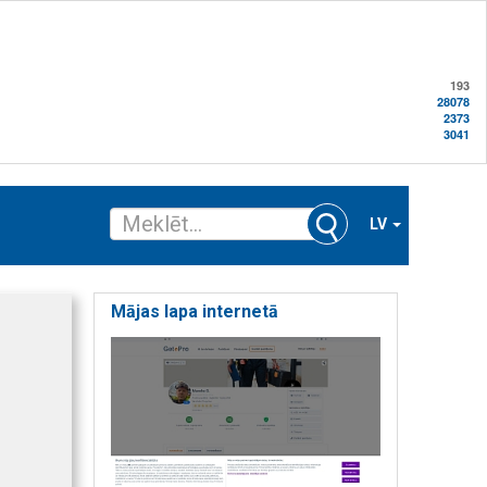
193
28078
2373
3041
LV
Mājas lapa internetā