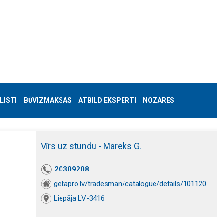
LISTI
BŪVIZMAKSAS
ATBILD EKSPERTI
NOZARES
Vīrs uz stundu - Mareks G.
20309208
getapro.lv/tradesman/catalogue/details/101120
Liepāja LV-3416