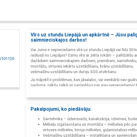
Vīrs uz stundu Liepājā un apkārtnē – Jūsu palī
saimnieciskajos darbos!
Vai Jums ir nepieciešams vīrs uz stundu Liepājā vai līdz 30 
radiusā no Liepājas? Esmu vīrs ar zelta rokām – palīdzēšu a
s/101120
dažādiem saimnieciskajiem darbiem, piemēram, santehniku
montāžu, virtuves iekārtu uzstādīšanu, krānu uzstādīšanu,
vešmašīnu uzstādīšanu un durvju SOS atvēršanu.
Ja mājoklī ir problēmas, kas jāsalabo, vai vienkārši nav gudr
padoma, nākšu talkā un parūpēšos par visu nepieciešamo!
pieredzējis santehniķis, mēbeļu montētājs, un varu palīdzēt a
boileru tīrīšanu, apmales uzstādīšanu un daudz ko citu.
Pakalpojumi, ko piedāvāju:
Santehnika – ūdensvads, kanalizācija, izlietnes, boiler
Mēbeļu izgatavošana un montāža – mēbeles pēc pas
virtuves mēbeles, biroja mēbeles, guļamistabas mēb
Vešmašīnu uzstādīšana – instalēšana un savienošan