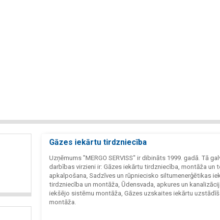
Gāzes iekārtu tirdzniecība
Uzņēmums "MERGO SERVISS" ir dibināts 1999. gadā. Tā gal
darbības virzieni ir: Gāzes iekārtu tirdzniecība, montāža un 
apkalpošana, Sadzīves un rūpniecisko siltumenerģētikas ie
tirdzniecība un montāža, Ūdensvada, apkures un kanalizāci
iekšējo sistēmu montāža, Gāzes uzskaites iekārtu uzstādī
montāža.