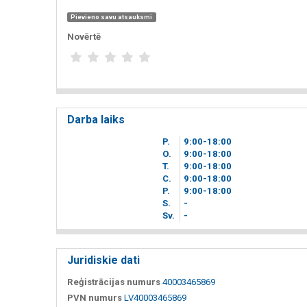
Pievieno savu atsauksmi
Novērtē
Darba laiks
P.
9
00
-18
00
O.
9
00
-18
00
T.
9
00
-18
00
C.
9
00
-18
00
P.
9
00
-18
00
S.
-
Sv.
-
Juridiskie dati
Reģistrācijas numurs
40003465869
PVN numurs
LV40003465869