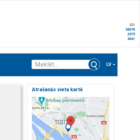
331
28078
2373
3041
LV
Atrašanās vieta kartē