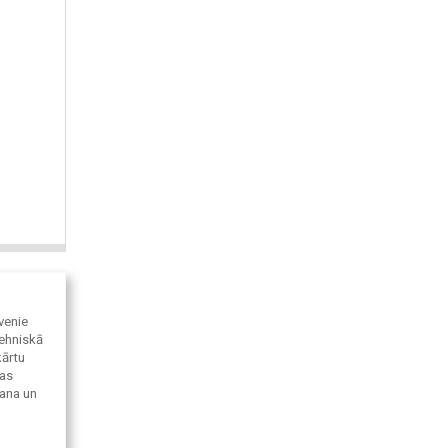
venie
tehniskā
kārtu
jas
šana un