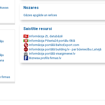
uzskaites iekārtas Maskavas forštate. Gāzes skaitītāji. Gāz
apjoma korektori. Gāzes un šķidras degvielas degli. Apkures
Nozares
Ķekavas
Tvaika katli. Katli uz pārkarsētā ūdens. Eļļas sildāmie katli.
Gāzes apgāde un ierīces
Saistītie resursi
Informācija ZL datubāzē
Informācija Pilseta24 portālu tīklā
āju
Informācija portālā BalticExport.com
Informācija portālā building.lv - par būvniecību Latvijā
Informācija portālā visaigimenei.lv
āju
Biznesa profils firmas.lv
ana
n firmas