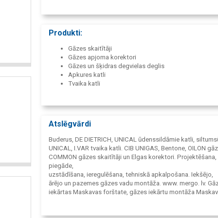
Produkti:
Gāzes skaitītāji
Gāzes apjoma korektori
Gāzes un šķidras degvielas deglis
Apkures katli
Tvaika katli
Atslēgvārdi
Buderus, DE DIETRICH, UNICAL ūdenssildāmie katli, siltums
UNICAL, I.VAR tvaika katli. CIB UNIGAS, Bentone, OILON gāz
COMMON gāzes skaitītāji un Elgas korektori. Projektēšana,
piegāde,
uzstādīšana, ieregulēšana, tehniskā apkalpošana. Iekšējo,
ārējo un pazemes gāzes vadu montāža. www. mergo. lv. Gā
iekārtas Maskavas forštate, gāzes iekārtu montāža Maska
forštate,
gāzes iekārtu tehniskā apkalpošana Maskavas forštate, gā