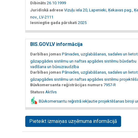
Dibināts
26.10.1999
Juridiskā adrese
Vizuļu iela 20, Lapenieki, Ķekavas pag., 
nov., LV-2111
Iesniegtie gada pārskati
2025
BIS.GOV.LV informācija
Darbības jomas
Pārvades, uzglabāšanas, sadales un lietot
gāzapgādes sistēmu un naftas apgādes sistēmu būvdarbu
vadīšana un būvuzraudzība
Darbības jomas
Pārvades, uzglabāšanas, sadales un lietot
gāzapgādes sistēmu un naftas apgādes sistēmu projektēš
Būvkomersanta reģistrācijas numurs
7957-R
Statuss
Aktīvs
Būvkomersantu reģistrā iekļautie projektēšanas biroji u
Pieteikt izmaiņas uzņēmuma informācijā