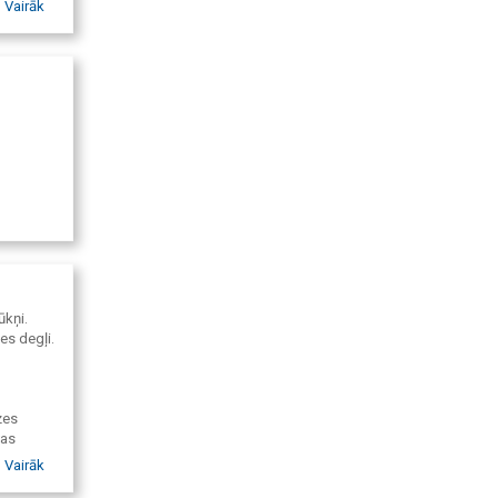
Vairāk
ūkņi.
es degļi.
zes
vas
Vairāk
zes