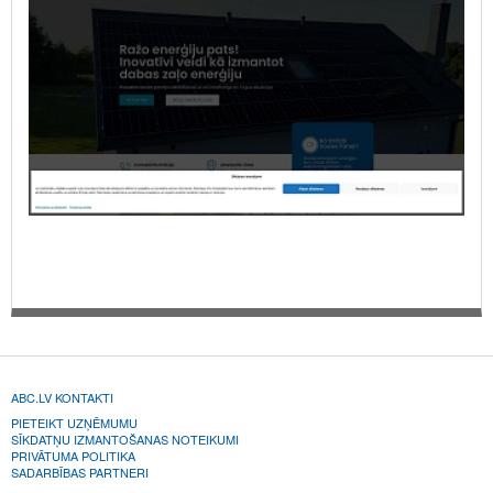
ABC.LV KONTAKTI
PIETEIKT UZŅĒMUMU
SĪKDATŅU IZMANTOŠANAS NOTEIKUMI
PRIVĀTUMA POLITIKA
SADARBĪBAS PARTNERI