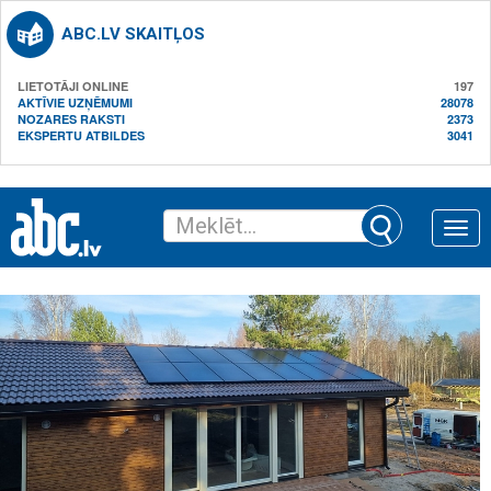
ABC.LV SKAITĻOS
LIETOTĀJI ONLINE
197
AKTĪVIE UZŅĒMUMI
28078
NOZARES RAKSTI
2373
EKSPERTU ATBILDES
3041
Toggle
naviga