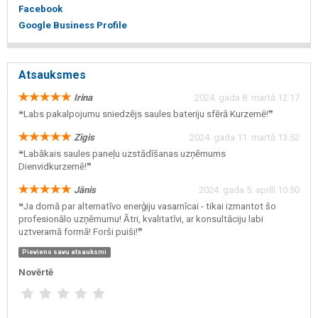
Facebook
Google Business Profile
Atsauksmes
Irina
2024. gada 8. martā 12:17
❝Labs pakalpojumu sniedzējs saules bateriju sfērā Kurzemē!❞
Zigis
2024. gada 11. martā 13:52
❝Labākais saules paneļu uzstādīšanas uzņēmums
Dienvidkurzemē!❞
Jānis
2024. gada 5. aprīlī 10:50
❝Ja domā par alternatīvo enerģiju vasarnīcai - tikai izmantot šo
profesionālo uzņēmumu! Ātri, kvalitatīvi, ar konsultāciju labi
uztveramā formā! Forši puiši!❞
Pievieno savu atsauksmi
Novērtē