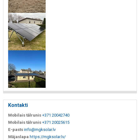
Kontakti
Mobilais tālrunis
+371 20042740
Mobilais tālrunis
+371 20025615
E-pasts
info@mgksolar.lv
Mājaslapa
https://mgksolar.lv/