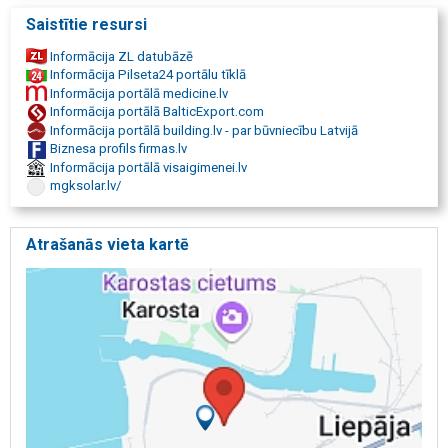
Saules parki, Videi draudzīgi saules paneļi slimnīcām, doktorātiem,
Saistītie resursi
ārstniecības iestādēm, saules paneļi medicīnas iestādēm
Informācija ZL datubāzē
Informācija Pilseta24 portālu tīklā
Informācija portālā medicine.lv
Informācija portālā BalticExport.com
Informācija portālā building.lv - par būvniecību Latvijā
Biznesa profils firmas.lv
Informācija portālā visaigimenei.lv
mgksolar.lv/
Atrašanās vieta kartē