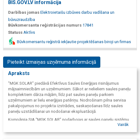
BIS.GOV.LV informācija
Darbības jomas
Elektroietaišu izbūves darbu vadīšana un
būvuzraudzība
Būvkomersanta reģistrācijas numurs
17841
Statuss
Aktīvs
Būvkomersantu reģistrā iekļautie projektēšanas biroji un firmas
Pieteikt izmaiņas uzņēmuma informācijā
Apraksts
"MGK SOLAR" piedāvā Efektīvus Saules Enerģijas risinājumus
mājsaimniecībām un uzņēmumiem. Sākot ar nelieliem saules paneļu
komplektiem dārza mājām, līdz pat saules paneļu parkiem
uzņēmumiem ar lielu enerģijas patēriņu. Nodrošinam pilna servisa
pakalpojumus no projekta izstrādes, saskaņošanas līdz saules
paneļu uzstādīšanai un nodošanai ekspluatācijā.
Kompānija SIA “MGK SOLAR” nodarbojas ar saules paneļu sistēmu
Vairāk
uzstādīšanu. "MGK SOLAR" komandai ir pieredze darbā ar saules
paneļu sistēmām gan Latvijā, gan Zviedrijā. "MGK SOLAR" savu
darbību uzsāka Zviedrijā, kur Mūsu komanda ir izbūvējusi vairāk kā