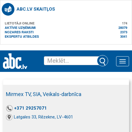
ABC.LV SKAITĻOS
LIETOTĀJI ONLINE
174
AKTĪVIE UZŅĒMUMI
28079
NOZARES RAKSTI
2373
EKSPERTU ATBILDES
3041
Toggle
naviga
Mirmex TV, SIA, Veikals-darbnīca
+371 29257071
Latgales 33, Rēzekne, LV-4601