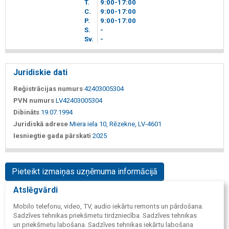
T.
9
00
-17
00
C.
9
00
-17
00
P.
9
00
-17
00
S.
-
Sv.
-
Juridiskie dati
Reģistrācijas numurs
42403005304
PVN numurs
LV42403005304
Dibināts
19.07.1994
Juridiskā adrese
Miera iela 10, Rēzekne, LV-4601
Iesniegtie gada pārskati
2025
Pieteikt izmaiņas uzņēmuma informācijā
Atslēgvārdi
Mobilo telefonu, video, TV, audio iekārtu remonts un pārdošana.
Sadzīves tehnikas priekšmetu tirdzniecība. Sadzīves tehnikas
un priekšmetu labošana. Sadzīves tehnikas iekārtu labošana