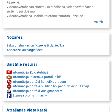
Rēzeknē.
Videonovērošanas sistēmu uzstādīšana, videonovērošanas
sistēmu pārdošana.
Videonovērošana. Mobilo telefonu remonts Rēzeknē.
Videonovērošanas
Vairāk
sistēmu tirdzniecība. Mobilo telefonu aksesuāri. TV aksesuāri.
Nozares
Sakaru tehnikas un līdzekļu tirdzniecība
Apsardze, aizsargierīces
Saistītie resursi
Informācija ZL datubāzē
Informācija Pilseta24 portālu tīklā
Informācija portālā BalticExport.com
Informācija portālā building.lv - par būvniecību Latvijā
Informācija portālā visaigimenei.lv
Biznesa profils firmas.lv
Atrašanās vieta kartē