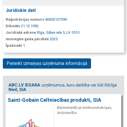
Juridiskie dati
Reģistrācijas numurs
40003107590
Dibināts
21.12.1992
Juridiskā adrese
Rīga, Gāles iela 5, LV-1015
Iesniegtie gada pārskati
2025
Īpašnieki
1
Pieteikt izmaiņas uzņēmuma informācijā
ABC.LV IESAKA
uzņēmumus, kuru darbība var būt līdzīga
Nivil, SIA
Saint-Gobain Celtniecības produkti, SIA
Būvmateriāli un būvkonstrukcijas,
tirdzniecība