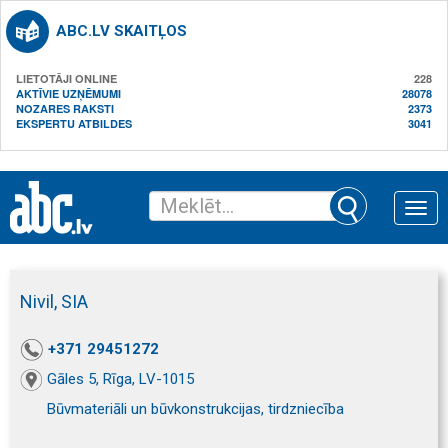
ABC.LV SKAITĻOS
LIETOTĀJI ONLINE
228
AKTĪVIE UZŅĒMUMI
28078
NOZARES RAKSTI
2373
EKSPERTU ATBILDES
3041
Toggle
naviga
Nivil, SIA
+371 29451272
Gāles 5, Rīga, LV-1015
Būvmateriāli un būvkonstrukcijas, tirdzniecība