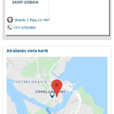
Skandu 7, Rīga, LV-1067
+371 67323803
Atrašanās vieta kartē