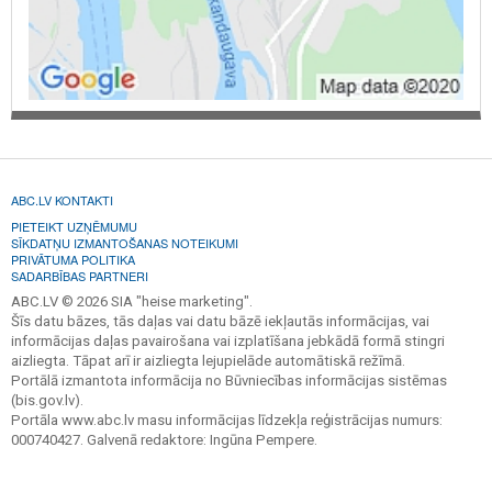
ABC.LV KONTAKTI
PIETEIKT UZŅĒMUMU
SĪKDATŅU IZMANTOŠANAS NOTEIKUMI
PRIVĀTUMA POLITIKA
SADARBĪBAS PARTNERI
ABC.LV © 2026 SIA "heise marketing".
Šīs datu bāzes, tās daļas vai datu bāzē iekļautās informācijas, vai
informācijas daļas pavairošana vai izplatīšana jebkādā formā stingri
aizliegta. Tāpat arī ir aizliegta lejupielāde automātiskā režīmā.
Portālā izmantota informācija no Būvniecības informācijas sistēmas
(bis.gov.lv).
Portāla www.abc.lv masu informācijas līdzekļa reģistrācijas numurs:
000740427. Galvenā redaktore: Ingūna Pempere.