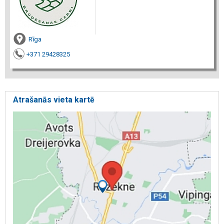
Rīga
+371 29428325
Atrašanās vieta kartē