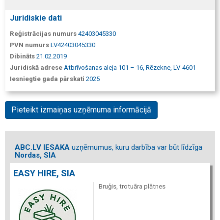
Juridiskie dati
Reģistrācijas numurs
42403045330
PVN numurs
LV42403045330
Dibināts
21.02.2019
Juridiskā adrese
Atbrīvošanas aleja 101 – 16, Rēzekne, LV-4601
Iesniegtie gada pārskati
2025
Pieteikt izmaiņas uzņēmuma informācijā
ABC.LV IESAKA
uzņēmumus, kuru darbība var būt līdzīga
Nordas, SIA
EASY HIRE, SIA
Bruģis, trotuāra plātnes