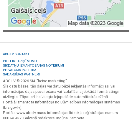
ABC.LV KONTAKTI
PIETEIKT UZŅĒMUMU
SĪKDATŅU IZMANTOŠANAS NOTEIKUMI
PRIVĀTUMA POLITIKA
SADARBĪBAS PARTNERI
ABC.LV © 2026 SIA "heise marketing".
Šīs datu bāzes, tās daļas vai datu bāzē iekļautās informācijas, vai
informācijas daļas pavairošana vai izplatīšana jebkādā formā stingri
aizliegta. Tāpat arī ir aizliegta lejupielāde automātiskā režīmā.
Portālā izmantota informācija no Būvniecības informācijas sistēmas
(bis.gov.lv).
Portāla www.abc.lv masu informācijas līdzekļa reģistrācijas numurs:
000740427. Galvenā redaktore: Ingūna Pempere.