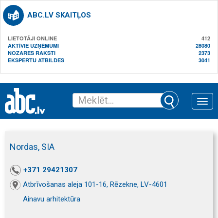
ABC.LV SKAITĻOS
LIETOTĀJI ONLINE
412
AKTĪVIE UZŅĒMUMI
28080
NOZARES RAKSTI
2373
EKSPERTU ATBILDES
3041
Toggle
naviga
Nordas, SIA
+371 29421307
Atbrīvošanas aleja 101-16, Rēzekne, LV-4601
Ainavu arhitektūra