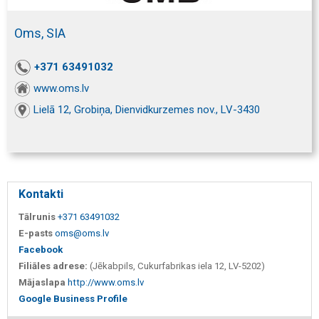
Oms, SIA
+371 63491032
www.oms.lv
Lielā 12, Grobiņa, Dienvidkurzemes nov., LV-3430
Kontakti
Tālrunis
+371 63491032
E-pasts
oms@oms.lv
Facebook
Filiāles adrese:
(Jēkabpils, Cukurfabrikas iela 12, LV-5202)
Mājaslapa
http://www.oms.lv
Google Business Profile