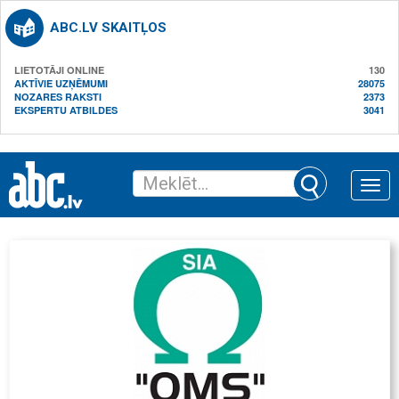
ABC.LV SKAITĻOS
LIETOTĀJI ONLINE
130
AKTĪVIE UZŅĒMUMI
28075
NOZARES RAKSTI
2373
EKSPERTU ATBILDES
3041
Toggle
naviga