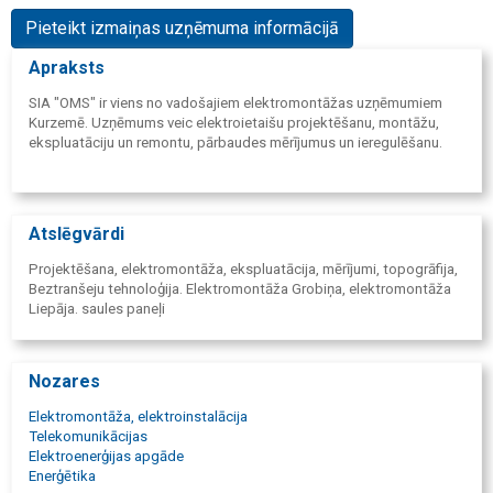
Pieteikt izmaiņas uzņēmuma informācijā
Apraksts
SIA "OMS" ir viens no vadošajiem elektromontāžas uzņēmumiem
Kurzemē. Uzņēmums veic elektroietaišu projektēšanu, montāžu,
ekspluatāciju un remontu, pārbaudes mērījumus un ieregulēšanu.
Atslēgvārdi
Projektēšana, elektromontāža, ekspluatācija, mērījumi, topogrāfija,
Beztranšeju tehnoloģija. Elektromontāža Grobiņa, elektromontāža
Liepāja. saules paneļi
Nozares
Elektromontāža, elektroinstalācija
Telekomunikācijas
Elektroenerģijas apgāde
Enerģētika