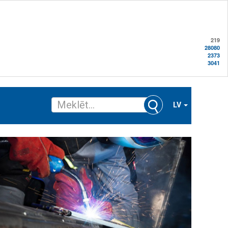
219
28080
2373
3041
LV