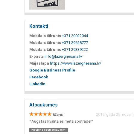
Kontakti
Mobilais tālrunis
+371 20022044
Mobilais tālrunis
+371 29628777
Mobilais tālrunis
+371 29339222
E-pasts
info@lazergriesana.lv
Mājaslapa
https://www.lazergriesana.lv/
Google Business Profile
Facebook
Linkedin
Atsauksmes
Māris
2019. gada 29. novemb
❝Augstas kvalitāles metālapstrāde!❞
Pievieno savu atsauksmi