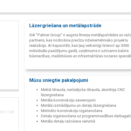
Lāzergriešana un metālapstrāde
SIA "Palmer Group" ir augsta līmeņa metālapstrādes un ra
partneris, kas nodrošina precīzu inženiertehnisko projektu
realizāciju. Ar kapacitāti, kas ļauj veiksmīgi īstenot ap 3000
individuālu pasūtījumu gadā, uzņēmums ir uzticams balsts
būvniecības, mašīnbūves un infrastruktūras nozares speciāl
Mūsu sniegtie pakalpojumi
Melnā tērauda, nerūsējoša tērauda, alumīnija CNC
lāzergriešana
Metāla konstrukciju savienojumi
Metāla izstrādājumu un detaļu lāzergriešana
Metināto konstrukciju izgatavošana
rī 11:00
Detaļu izgatavošana uz programmvadības darbagal
Metāla detaļu ražošana vairumā
Lokšņu materiālu lāzergriešana