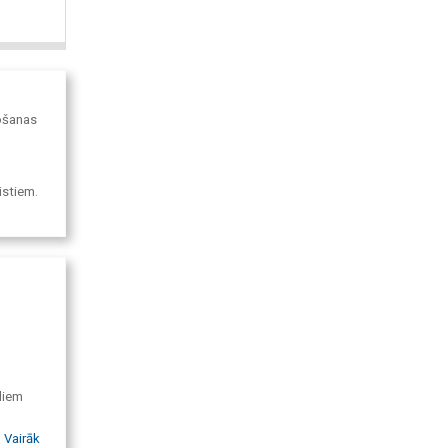
žošanas
istiem.
diem
Vairāk