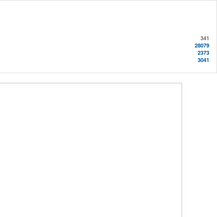
341
28079
2373
3041